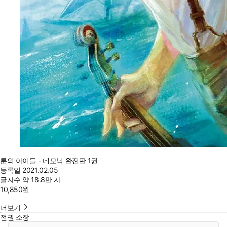
룬의 아이들 - 데모닉 완전판 1권
등록일
2021.02.05
글자수
약 18.8만 자
10,850
원
더보기
전권 소장