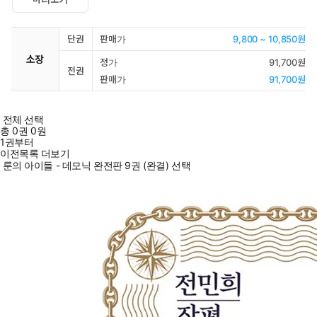
단권
판매가
9,800 ~ 10,850원
소장
정가
91,700원
전권
판매가
91,700원
전체 선택
총
0
권
0원
1권부터
이전목록 더보기
룬의 아이들 - 데모닉 완전판 9권 (완결) 선택