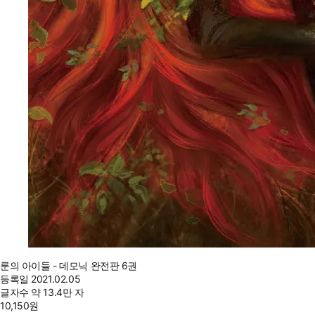
룬의 아이들 - 데모닉 완전판 6권
등록일
2021.02.05
글자수
약 13.4만 자
10,150
원