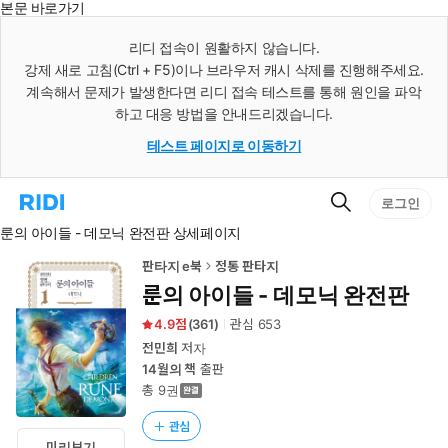
본문 바로가기
인
스
리디 접속이 원활하지 않습니다.
턴
강제 새로 고침(Ctrl + F5)이나 브라우저 캐시 삭제를 진행해주세요.
트
검
계속해서 문제가 발생한다면 리디 접속 테스트를 통해 원인을 파악
색
하고 대응 방법을 안내드리겠습니다.
테스트 페이지로 이동하기
검
리
로그인
색
디
룬의 아이들 - 데모닉 완전판 상세페이지
홈
으
로
판타지 e북
정통 판타지
이
룬의 아이들 - 데모닉 완전판
동
4.9
(
361
)
관심
653
전민희
저자
14월의 책
출판
총 9권
관심
미리보기