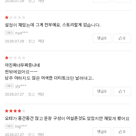
2026.07.29
신고
차단
설정이 재밌는데 그게 전부에요. 스토리랄게 없습니다.
nya***
댓글
0
0
2026.07.29
신고
차단
아진짜너무짜증나네
씬밖에없어요ㅡㅡ
남주 야하지도 않은 어색한 더티토크만 날려대고..
yjy***
댓글
0
1
2026.07.27
신고
차단
오타가 중간중간 많고 문장 구성이 어설픈것도 있었지만 재밌게 봤어요
hig***
댓글
0
0
2026.07.27
신고
차단