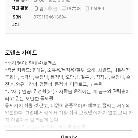
지원 환경
PC뷰어
PAPER
앱
웹
ISBN
9791164613694
UCI
-
로맨스 가이드
*배경/분야: 현대물/로맨스
*작품 키워드: 현대물, 소유욕/독점욕/질투, 오해, 시월드, 나쁜남자,
후회남, 능력남, 순정남, 동정남, 오만남, 절륜남, 집착남, 순정녀, 순
진녀, 외유내강녀, 엉뚱녀, 동정녀, 더티토크, 고수위
*남자 주인공: 김언혁(31) - 사람을 움직이는 게 공포와 권력뿐이
라고 믿는 오만한 통제광.
통제하기 쉬울 것 같고, 더없이 순종적이라 예쁘고 꼴리는 서우와
약혼한다. 그런데 세상에서 가장 쉬워 보였던 여자가 알고 보니 가
장 어렵다는 걸 깨닫게 된다.
*여자 주인공: 윤서우(24) - 무용과 졸업생.
집안에서 조신함을 강요받은 탓에 역으로 조신한 변태로 커 버렸
더보기