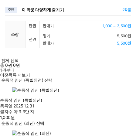
이 작품 다양하게 즐기기
추천
2
작품
단권
판매가
1,000 ~ 3,500원
소장
정가
5,500원
전권
판매가
5,500원
전체 선택
총
0
권
0원
1권부터
이전목록 더보기
순종적 임신 (특별외전) 선택
순종적 임신 (특별외전)
등록일
2025.12.31
글자수
약 3.3만 자
1,000
원
순종적 임신 (외전) 선택