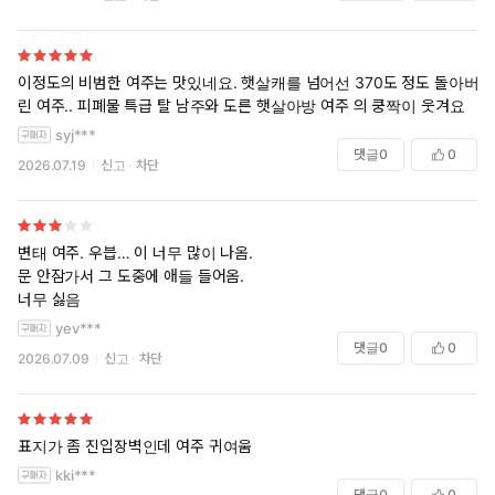
이정도의 비범한 여주는 맛있네요. 햇살캐를 넘어선 370도 정도 돌아버
린 여주.. 피폐물 특급 탈 남주와 도른 햇살아방 여주 의 쿵짝이 웃겨요
syj***
댓글
0
0
2026.07.19
신고
차단
변태 여주. 우븝… 이 너무 많이 나옴.
문 안잠가서 그 도중에 애들 들어옴.
너무 싫음
yev***
댓글
0
0
2026.07.09
신고
차단
표지가 좀 진입장벽인데 여주 귀여움
kki***
댓글
0
0