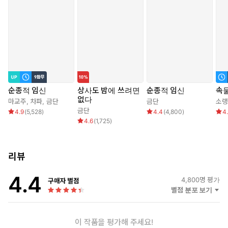
“남의 손 안 탔다는 게 믿기지 않을 정도로 먹고 싶게 생겼는데.”
복숭앗빛 뺨에는 생기가 돌았고 뽀얗고 큼직한 가슴은 몸에 달려
있기 버거워 보일 정도로 큼직했다.
“후으, 좆 어디까지 찼어. 짚어 봐.”
“모르, 흐윽, 모르, 겠, 아흐, 윽!”
순종적 임신
상사도 밤에 쓰려면
순종적 임신
속
없다
서우의 몸을 이루고 있는 것 하나하나가 탐스럽다 못해 먹음직스러
마교주
,
차파
,
금단
금단
소랭
금단
4.9
(
5,528
)
4.4
(
4,800
)
4
워 보였다. 특히나 손가락을 쑤시면 쑤시는 대로 받아 무는 밑구멍
4.6
(
1,725
)
이 제일.
“외로움을 많이 타는 편인가. 결혼 생활에 다른 건 바라지 말라고
리뷰
당부했을 텐데.”
“넌 이런 것만 잘하면 되지. 예쁘게 울고 조이고 싸고.”
4.4
4,800
명 평가
구매자 별점
별점 분포 보기
고작 그 정도 쓸모였던 아내였다.
고작 그 정도.
세상 쉽게만 살아온 오만한 통제광이.
이 작품을 평가해 주세요!