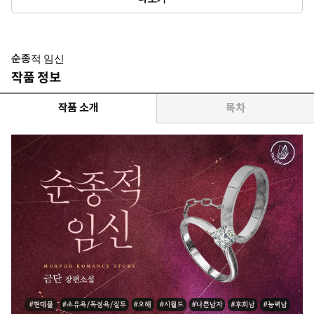
다. 섹스할 때 섹시한 남자와 결혼하고 싶다고 빌었더니 꿈이 이루
어졌다. 보육원에서 지내다 부잣집에서 구박데기로 자랐음에도
매사 태평하고 행복하다.
*이럴 때 보세요: 남주가 동정, 쓰레기, 후회남인데, 아이러니하게도
순종적 임신
아방한 여주의 머릿속이 에로틱 로맨틱 코미디인 로맨스가 보고 싶
작품 정보
을 때, 여주는 그저 행복한데 쓰레기 남주 혼자 속 터지는 걸 보고 싶
을 때
작품 소개
목차
*공감 글귀: “감정 같은 거 구걸하지 말고. 내 곁에 남아서 여기로,
좆물 받아서 임신하는 것만 생각해.”