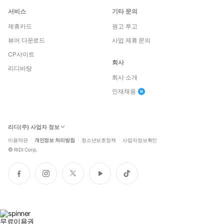
서비스
기타 문의
제휴카드
원고 투고
뷰어 다운로드
사업 제휴 문의
CP사이트
회사
리디바탕
회사 소개
인재채용
리디(주) 사업자 정보
이용약관
개인정보 처리방침
청소년보호정책
사업자정보확인
©
RIDI Corp.
페
인
트
유
틱
이
스
위
튜
톡
스
타
터
브
북
그
램
무료이용권