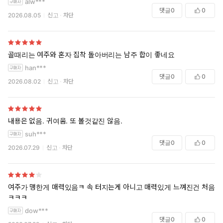
alw***
댓글
0
0
2026.08.05
신고
차단
골때리는 여주와 혼자 집착 돌아버리는 남주 합이 좋네요
han***
댓글
0
0
2026.08.02
신고
차단
내용은 없음. 귀여움. 또 볼것같진 않음.
suh***
댓글
0
0
2026.07.29
신고
차단
여주가 맹한게 매력있음ㅋ 속 터지는게 아니고 매력있게 느껴진건 처음
ㅋㅋㅋ
dow***
댓글
0
0