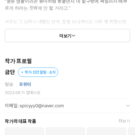
“결혼 생활이라곤 종마처럼 뒹굴면서 네 밑구멍에 싸질러서 배부
르게 하려는 짓밖에 안 할 거라고.”
서우는 그 남자가 내뱉는 단어, 음절 하나까지도 너무 제 취향이었
다.
나 생각보다 착하게 살았던 걸까. 아니면 혹시 전생에 나라를 구한
더보기
게 아닐까.
작가 프로필
* * *
금단
작가 신간 알림 · 소식
WM그룹의 손자, WM건설 김 이사로 통칭되는 김언혁.
링크
트위터
감정과 발정 따위는 통제할 수 없으니, 누구에게도 곁도 주지 않고
2023.09.11
업데이트
살아온 통제광.
이메일: spicyyy0@naver.com
“아버지께서 딸을 잘 키우셨네. 수완이 제법 훌륭하셔.”
작가의 대표 작품
더보기
사내를 유혹하기 위해 만들어진 밀랍 인형 같은 서우를 마주한다.