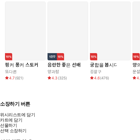
핑커 퐁커 스토커
음란한 좋은 선배
궁합을 봅시다
양의
또다른
양과람
김살구
문설
4.7
(
921
)
4.3
(
325
)
4.6
(
476
)
4
소장하기 버튼
위시리스트에 담기
카트에 담기
선물하기
선택 소장하기