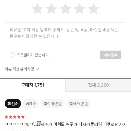
“너한테 내가 고작 그 정도지.”
유독 쉽고 편하다고 여겼던 아내에게 애원하기까지.
스포일러가 있습니다.
리뷰 등록
리뷰 작성 유의사항
구매자
1,751
전체
2,220
최신순
공감순
별점 높은순
별점 낮은순
ㅋㅋㅋㅋㅋㅋㅋ̄̈ㅋ꙼̈ㅋ̆̎ㅋ̐̈ㅋ̊̈남주가 미쳐도 여주가 나사가풀리몀 피폥로안가지