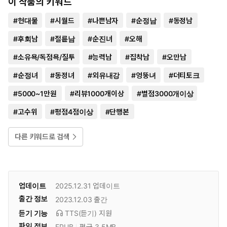
이 작품의 키워드
#
현대물
#
시월드
#
나쁜남자
#
순정남
#
동정남
#
후회남
#
절륜남
#
순진녀
#
오해
#
소유욕/독점욕/질투
#
능력남
#
집착남
#
오만남
#
순정녀
#
동정녀
#
외유내강
#
엉뚱녀
#
더티토크
#
5000~1만원
#
리뷰1000개이상
#
별점3000개이상
#
고수위
#
평점4점이상
#
단행본
다른 키워드로 검색
업데이트
2025.12.31
업데이트
출간 정보
2023.12.03
출간
듣기 기능
TTS(듣기)
지원
파일 정보
EPUB
평균 3.5MB