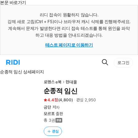
본문 바로가기
인
스
리디 접속이 원활하지 않습니다.
턴
강제 새로 고침(Ctrl + F5)이나 브라우저 캐시 삭제를 진행해주세요.
트
검
계속해서 문제가 발생한다면 리디 접속 테스트를 통해 원인을 파악
색
하고 대응 방법을 안내드리겠습니다.
테스트 페이지로 이동하기
검
리
로그인
색
디
순종적 임신 상세페이지
홈
으
로
로맨스 e북
현대물
이
순종적 임신
동
4.4
(
4,800
)
관심
2,950
금단
저자
모르포
출판
총 3권
관심