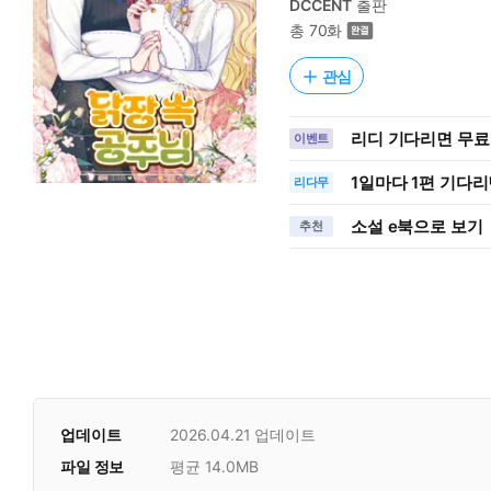
DCCENT
출판
총 70화
관심
리디 기다리면 무료
이벤트
1일
마다
1편 기다리
리다무
소설 e북으로 보기
추천
업데이트
2026.04.21
업데이트
파일 정보
평균 14.0MB