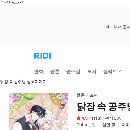
본문 바로가기
계속해서 문제
리
디
홈
으
만화
웹툰
웹소설
도서
셀렉트
로
이
닭장 속 공주님 상세페이지
동
웹툰
로판
닭장 속 공주
4.9
(
113
)
관심
209
Doha
그림
삼연
글
이미