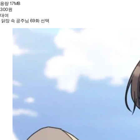
용량
17MB
300
원
대여
닭장 속 공주님 69화 선택