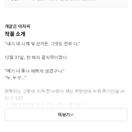
개같은 아저씨
작품 소개
“내가 네 사채 빚 샀거든. 그것도 전부 다.”
12월 31일, 한 해의 끝자락이었다.
"애기 너 좆나 예쁘게 생겼구나."
"누, 누구..."
반복되는 고통에 지쳐 찬 바람이 새는 옥탑방에 누워 죽기만을 바
라고 있던
소희에게 정체를 알 수 없는 남자가 찾아온다.
더보기
남자의 정체는 새로운 채권자, 계원호.
"어설프게 토낄 생각은 안 하는 게 좋을 거야.