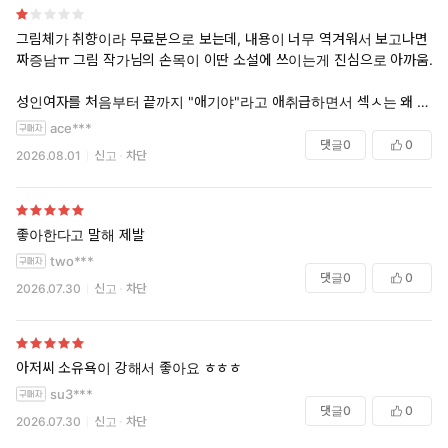
그림체가 취향이라 무료분으로 보는데, 내용이 너무 역겨워서 보고나면
짜증남ㅠ 그림 작가님의 손목이 이딴 소설에 쓰이는게 진심으로 아까움.
성인여자를 처음부터 끝까지 "애기야"라고 애취급하면서 섹ㅅ는 왜 함?
남주가 늙다리 소아성애자로 보여서 역겨운데 좋다는 사람들 정신세계가
ace***
이해가 안됨. 빚으로 옭아매서 여주 강간하고, 여주 본인도 돈 때문에 몸
댓글
0
0
2026.08.01
신고
차단
파는 물건취급함. 첨부터 창녀라고 거짓말하는것도 황당하고; 딴 남자랑
말 섞었다고 다짜고짜 끌고가서 주차장에서 그짓거리..성욕에 뇌가 지배
당함?
좋아한다고 말해 제발
여자 대사가 "아저씨~ 윽 이상해요"만 반복함.. 걍 빚많고 어리고 가슴크
two***
고 예쁜 무뇌 여주 + 여주를 섹스토이 취급하는 나이든 깡패 문신남주..
댓글
0
0
2026.07.30
신고
차단
애기야, 아저씨 소리 말고 제발 다른 대화도 좀 했으면ㅠ
캐릭터들이 내뱉는 대사때문에 섹텐도 확 깨짐; ㅠㅠ 명문대생이 능지처
참..글작가의 수준이 짧은 대사만 봐도 보임.
아저씨 소유욕이 강해서 좋아요 ㅎㅎㅎ
su3***
댓글
0
0
2026.07.30
신고
차단