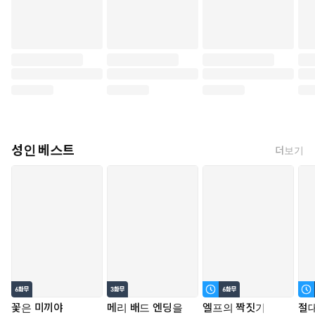
성인 베스트
더보기
꽃은 미끼야
메리 배드 엔딩을
엘프의 짝짓기
절대