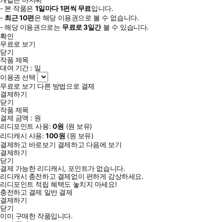
- 본 작품은
1일
마다
1
편씩 무료
입니다.
-
최근
10편
은 해당 이용권으로 볼 수 없습니다.
- 해당 이용권으로는
무료로
3일
간
볼 수 있습니다.
확인
무료로 보기
닫기
작품 제목
대여 기간 :
일
이용권 선택
무료로 보기
다른 방법으로 결제
결제하기
닫기
작품 제목
결제 금액 :
원
리디포인트 사용:
0
원
(
원 보유)
리디캐시 사용:
100
원
(
원 보유)
결제하고 바로보기
결제하고 다음에 보기
결제하기
닫기
결제 가능한 리디캐시, 포인트가 없습니다.
리디캐시 충전하고 결제없이 편하게 감상하세요.
리디포인트 적립 혜택도 놓치지 마세요!
충전하고 결제
일반 결제
결제하기
닫기
이미 구매한 작품입니다.