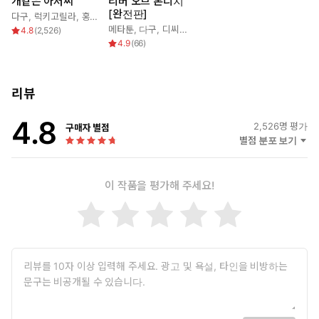
개같은 아저씨
리버 오브 본디지
[완전판]
다구
,
럭키고릴라
,
홍이래
메타툰
,
다구
,
디씨엠퍼블리싱
,
콘티메이커
,
해로운
4.8
(
2,526
)
4.9
(
66
)
리뷰
4.8
2,526
명 평가
구매자 별점
별점 분포 보기
이 작품을 평가해 주세요!