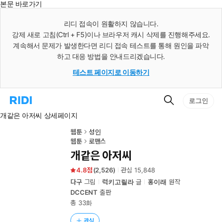
본문 바로가기
인
스
리디 접속이 원활하지 않습니다.
턴
강제 새로 고침(Ctrl + F5)이나 브라우저 캐시 삭제를 진행해주세요.
트
검
계속해서 문제가 발생한다면 리디 접속 테스트를 통해 원인을 파악
색
하고 대응 방법을 안내드리겠습니다.
테스트 페이지로 이동하기
검
리
로그인
색
디
개같은 아저씨 상세페이지
홈
으
로
웹툰
성인
이
웹툰
로맨스
동
개같은 아저씨
4.8
(
2,526
)
관심
15,848
다구
그림
럭키고릴라
글
홍이래
원작
DCCENT
출판
총 33화
관심