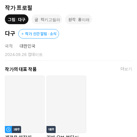
아저씨는 받아 낼 게 있으면 시체라도 팔아서 수금하거든."
작가 프로필
그림
다구
글
럭키고릴라
원작
홍이래
다구
작가 신간 알림 · 소식
국적
대한민국
2024.09.26
업데이트
작가의 대표 작품
더보기