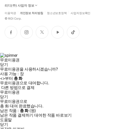
리디(주) 사업자 정보
이용약관
개인정보 처리방침
청소년보호정책
사업자정보확인
©
RIDI Corp.
페
인
트
유
틱
이
스
위
튜
톡
스
타
터
브
북
그
램
무료이용권
닫기
무료이용권을 사용하시겠습니까?
사용 가능 :
장
<
>부터
총
화
무료이용권으로 대여합니다.
다른 방법으로 결제
무료이용권
닫기
무료이용권으로
총
화
대여 완료했습니다.
남은 작품 :
총
화
(
원)
남은 작품 결제하기
대여한 작품 바로보기
도움말
닫기
개같은 아저씨