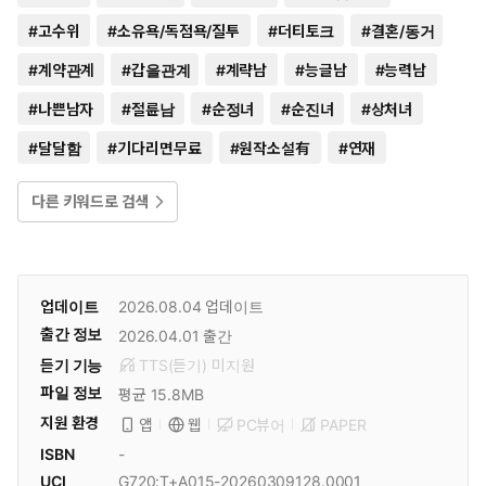
#
고수위
#
소유욕/독점욕/질투
#
더티토크
#
결혼/동거
#
계약관계
#
갑을관계
#
계략남
#
능글남
#
능력남
#
나쁜남자
#
절륜남
#
순정녀
#
순진녀
#
상처녀
#
달달함
#
기다리면무료
#
원작소설有
#
연재
다른 키워드로 검색
업데이트
2026.08.04
업데이트
출간 정보
2026.04.01
출간
듣기 기능
TTS(듣기)
미
지원
파일 정보
평균 15.8MB
지원 환경
PC뷰어
PAPER
앱
웹
ISBN
-
UCI
G720:T+A015-20260309128.0001