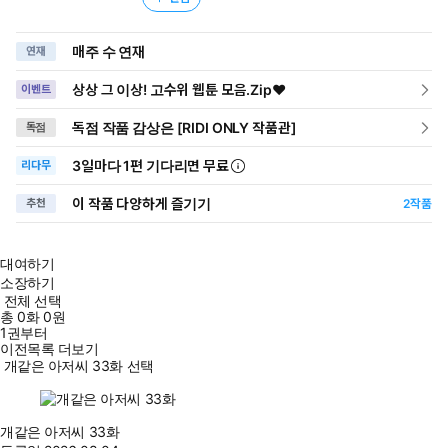
매주 수 연재
연재
상상 그 이상! 고수위 웹툰 모음.Zip♥
이벤트
독점 작품 감상은 [RIDI ONLY 작품관]
독점
3일
마다
1편 기다리면 무료
리다무
이 작품 다양하게 즐기기
추천
2
작품
대여하기
소장하기
전체 선택
총
0
화
0원
1권부터
이전목록 더보기
개같은 아저씨 33화 선택
개같은 아저씨 33화