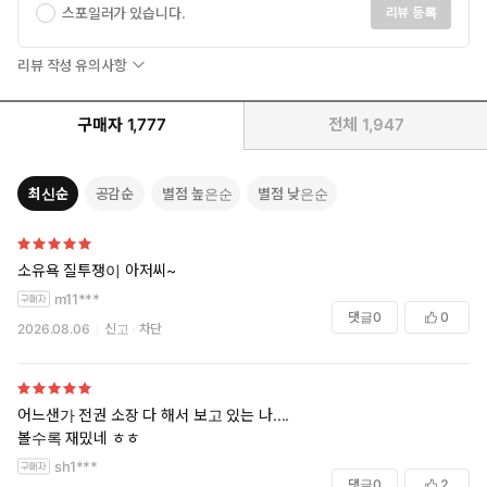
스포일러가 있습니다.
리뷰 등록
리뷰 작성 유의사항
구매자
1,777
전체
1,947
최신순
공감순
별점 높은순
별점 낮은순
소유욕 질투쟁이 아저씨~
m11***
댓글
0
0
2026.08.06
신고
차단
어느샌가 전권 소장 다 해서 보고 있는 나....
볼수록 재밌네 ㅎㅎ
sh1***
댓글
0
2