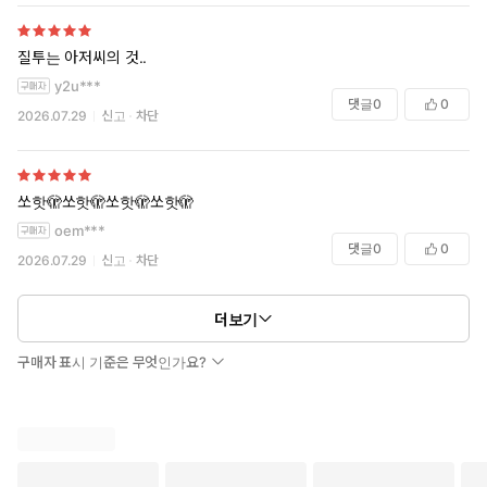
질투는 아저씨의 것..
y2u***
댓글
0
0
2026.07.29
신고
차단
쏘핫🫣쏘핫🫣쏘핫🫣쏘핫🫣
oem***
댓글
0
0
2026.07.29
신고
차단
더보기
구매자 표시 기준은 무엇인가요?