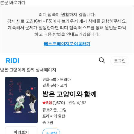
본문 바로가기
인
스
리디 접속이 원활하지 않습니다.
턴
강제 새로 고침(Ctrl + F5)이나 브라우저 캐시 삭제를 진행해주세요.
트
검
계속해서 문제가 발생한다면 리디 접속 테스트를 통해 원인을 파악
색
하고 대응 방법을 안내드리겠습니다.
테스트 페이지로 이동하기
검
리
로그인
색
디
밤은 고양이와 함께 상세페이지
홈
으
로
만화 e북
드라마
이
만화 e북
코믹
동
밤은 고양이와 함께
5
(
1,670
)
관심
4,162
큐르Z
글, 그림
프레지에
출판
총 7권
미리보기
관심