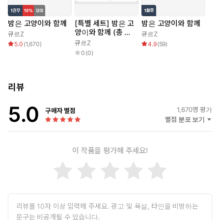
밤은 고양이와 함께
[특별 세트] 밤은 고
밤은 고양이와 함께
양이와 함께 (총 6
큐르Z
큐르Z
권)
큐르Z
5.0
(
1,670
)
4.9
(
59
)
0
(
0
)
리뷰
5.0
1,670
명 평가
구매자 별점
별점 분포 보기
이 작품을 평가해 주세요!