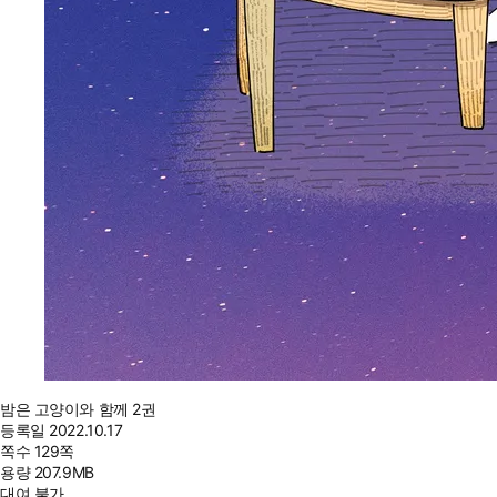
밤은 고양이와 함께 2권
등록일
2022.10.17
쪽수
129쪽
용량
207.9MB
대여 불가