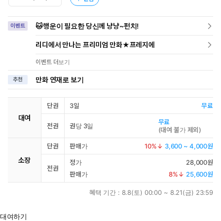
🐱행운이 필요한 당신께 냥냥~펀치!
이벤트
리디에서 만나는 프리미엄 만화★프레지에
이벤트 더보기
만화 연재로 보기
추천
단권
3일
무료
대여
무료
전권
권당 3일
(
대여 불가 제외
)
단권
판매가
10
%↓
3,600 ~ 4,000원
소장
정가
28,000원
전권
판매가
8
%↓
25,600원
혜택 기간 :
8.8(토) 00:00 ~ 8.21(금) 23:59
대여하기