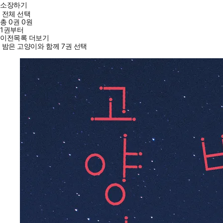
소장하기
전체 선택
총
0
권
0원
1권부터
이전목록 더보기
밤은 고양이와 함께 7권 선택