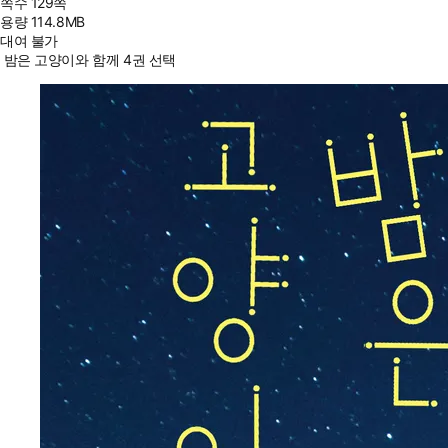
쪽수
129쪽
용량
114.8MB
대여 불가
밤은 고양이와 함께 4권 선택