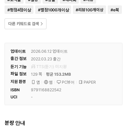
#
평점4점이상
#
별점1000개이상
#
리뷰100개이상
#
e북
다른 키워드로 검색
업데이트
2026.06.12
업데이트
출간 정보
2022.03.23
출간
듣기 기능
TTS(듣기)
미
지원
파일 정보
129 쪽
평균 153.2MB
지원 환경
PC뷰어
PAPER
앱
웹
ISBN
9791168822542
UCI
-
분량 안내