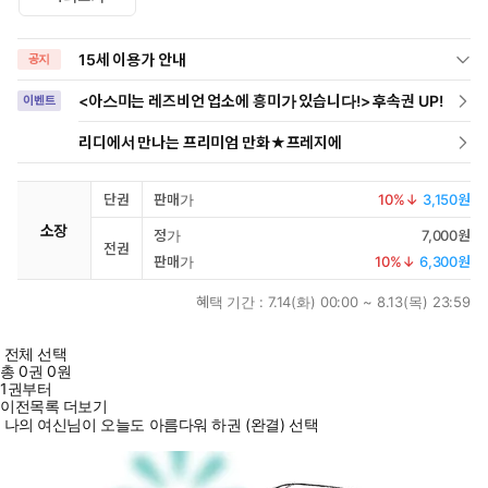
15세 이용가 안내
공지
<아스미는 레즈비언 업소에 흥미가 있습니다!> 후속권 UP!
이벤트
리디에서 만나는 프리미엄 만화★프레지에
단권
판매가
10
%↓
3,150원
소장
정가
7,000원
전권
판매가
10
%↓
6,300원
혜택 기간 :
7.14(화) 00:00 ~ 8.13(목) 23:59
전체 선택
총
0
권
0원
1권부터
이전목록 더보기
나의 여신님이 오늘도 아름다워 하권 (완결) 선택