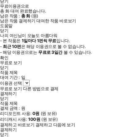
닫기
무료이용권으로
총
화
대여 완료했습니다.
남은 작품 :
총
화
(
원)
남은 작품 결제하기
대여한 작품 바로보기
도움말
닫기
나의 여신님이 오늘도 아름다워
- 본 작품은
1일
마다
1
편씩 무료
입니다.
-
최근
10편
은 해당 이용권으로 볼 수 없습니다.
- 해당 이용권으로는
무료로
3일
간
볼 수 있습니다.
확인
무료로 보기
닫기
작품 제목
대여 기간 :
일
이용권 선택
무료로 보기
다른 방법으로 결제
결제하기
닫기
작품 제목
결제 금액 :
원
리디포인트 사용:
0
원
(
원 보유)
리디캐시 사용:
100
원
(
원 보유)
결제하고 바로보기
결제하고 다음에 보기
결제하기
닫기