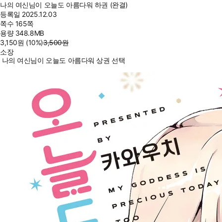
나의 여신님이 오늘도 아름다워 하권 (완결)
등록일
2025.12.03
쪽수
165쪽
용량
348.8MB
3,150
원
(10%
)
3,500
원
소장
나의 여신님이 오늘도 아름다워 상권 선택