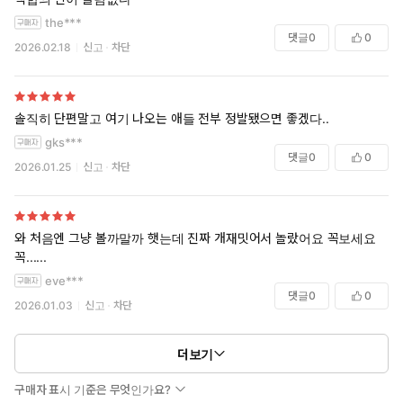
the***
댓글
0
0
2026.02.18
신고
차단
솔직히 단편말고 여기 나오는 애들 전부 정발됐으면 좋겠다..
gks***
댓글
0
0
2026.01.25
신고
차단
성격도, 취미도 다른 여자들끼리의 귀엽고 사랑스러운 백합 옴니버
스!
친구지만, 깨닫고 보니 줄곧 신경 쓰이고 있었다.
와 처음엔 그냥 볼까말까 햇는데 진짜 개재밋어서 놀랐어요 꼭보세요
꼭......
정신을 차려 보니, 눈으로 쫓고 있던 상대와 어느새 거리가 좁혀지
고 있었다.
eve***
댓글
0
0
함께 있으면 좋을 텐데 힘들어지는 이 마음은 무엇일까….
2026.01.03
신고
차단
소중한 관계성에 가슴의 두근거림이 멈추지 않는다!
더보기
꽉 농축된 새콤달콤한 백합 연애 옴니버스!
구매자 표시 기준은 무엇인가요?