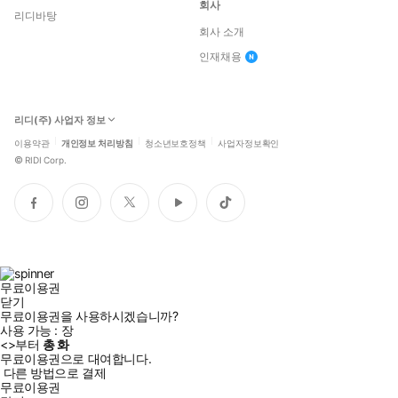
회사
리디바탕
회사 소개
인재채용
리디(주) 사업자 정보
이용약관
개인정보 처리방침
청소년보호정책
사업자정보확인
©
RIDI Corp.
페
인
트
유
틱
이
스
위
튜
톡
스
타
터
브
북
그
램
무료이용권
닫기
무료이용권을 사용하시겠습니까?
사용 가능 :
장
<
>부터
총
화
무료이용권으로 대여합니다.
다른 방법으로 결제
무료이용권