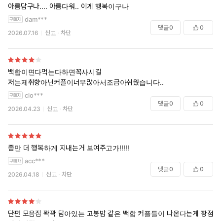
아름답구나.... 아름다워.. 이게 행복이구나
dam***
댓글
0
0
2026.07.16
신고
차단
백합이면다먹는다하면꼭사시길
저는제취향아닌커플이너무많아서조금아쉬웠습니다..
clo***
댓글
0
0
2026.04.23
신고
차단
좀만 더 행복하게 지내는거 보여주고가!!!!!
acc***
댓글
0
0
2026.04.18
신고
차단
단편 모음집 꽉꽉 담아있는 고봉밥 같은 백합 커플들이 나온다는게 장점