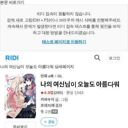
본문 바로가기
인
스
리디 접속이 원활하지 않습니다.
턴
강제 새로 고침(Ctrl + F5)이나 브라우저 캐시 삭제를 진행해주세요.
트
검
계속해서 문제가 발생한다면 리디 접속 테스트를 통해 원인을 파악
색
하고 대응 방법을 안내드리겠습니다.
테스트 페이지로 이동하기
검
리
로그인
색
디
나의 여신님이 오늘도 아름다워 상세페이지
홈
으
로
만화 e북
GL
이
나의 여신님이 오늘도 아름다워
동
4.9
(
295
)
관심
1,043
카와우치
글, 그림
프레지에
출판
총 2권
관심
미리보기