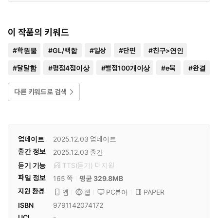
이 작품의 키워드
#
학원물
#
GL/백합
#
일상
#
단편
#
친구>연인
#
달달함
#
평점4점이상
#
별점100개이상
#
e북
#
완결
다른 키워드로 검색
업데이트
2025.12.03
업데이트
출간 정보
2025.12.03
출간
듣기 기능
TTS(듣기)
미
지원
파일 정보
165 쪽
평균 329.8MB
지원 환경
PC뷰어
PAPER
앱
웹
ISBN
9791142074172
UCI
-