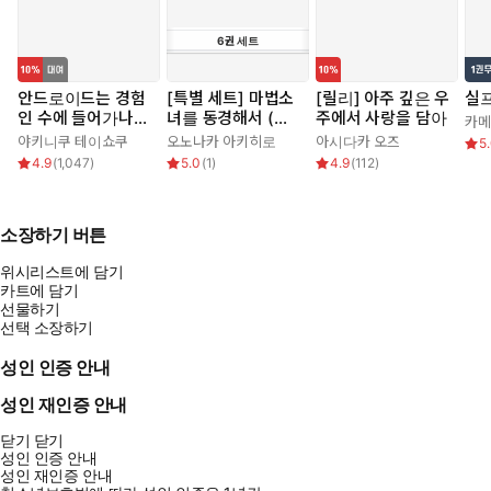
6
권
세트
안드로이드는 경험
[특별 세트] 마법소
[릴리] 아주 깊은 우
실프
인 수에 들어가나
녀를 동경해서 (총
주에서 사랑을 담아
카
요??
6권)
야키니쿠 테이쇼쿠
오노나카 아키히로
아시다카 오즈
5
4.9
(
1,047
)
5.0
(
1
)
4.9
(
112
)
소장하기 버튼
위시리스트에 담기
카트에 담기
선물하기
선택 소장하기
성인 인증 안내
성인 재인증 안내
닫기
닫기
성인 인증 안내
성인 재인증 안내