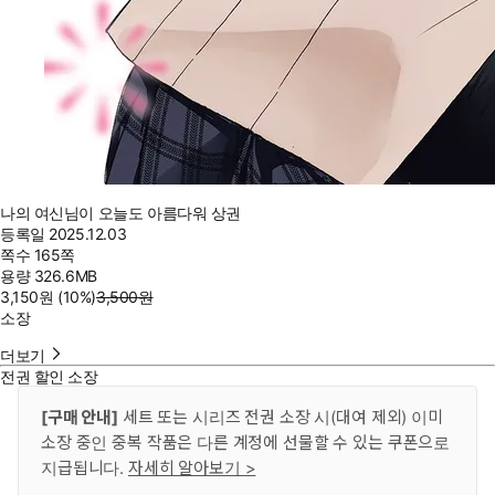
나의 여신님이 오늘도 아름다워 상권
등록일
2025.12.03
쪽수
165쪽
용량
326.6MB
3,150
원
(10%
)
3,500
원
소장
더보기
전권 할인 소장
[구매 안내]
세트 또는 시리즈 전권 소장 시(대여 제외) 이미
소장 중인 중복 작품은 다른 계정에 선물할 수 있는 쿠폰으로
지급됩니다.
자세히 알아보기 >