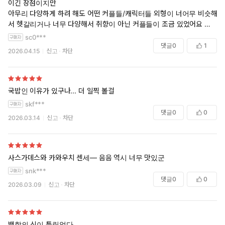
이긴 장점이지만
아무리 다양하게 하려 해도 어떤 커플들/캐릭터들 외형이 너어무 비슷해
서 헷갈리거나 너무 다양해서 취향이 아닌 커플들이 조금 있었어요
거기다가 모든 인물들이 얼기설기 약간 엮여 있어서 2권을 바로 읽은 저
sc0***
한테는 그 혼란이 더했던… 재탕을 하면 좀 나아지겠지만! 재탕은 사실 좋
댓글
0
1
2026.04.15
신고
차단
았던 커플들 때문에 할것도 같지만!
1권 첫 커플이 제일 취향이었어요
국밥인 이유가 있구나... 더 일찍 볼걸
skf***
댓글
0
0
2026.03.14
신고
차단
사스가데스와 카와우치 센세— 음음 역시 너무 맛있군
snk***
댓글
0
0
2026.03.09
신고
차단
백합의 신이 틀림없다