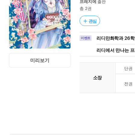
프레지에
출판
총 2권
관심
리디만화학과 26학번
이벤트
리디에서 만나는 
미리보기
단권
소장
전권