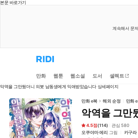
본문 바로가기
계속해서 문제
리
디
홈
으
만화
웹툰
웹소설
도서
셀렉트
로
이
악역을 그만뒀더니 의붓 남동생에게 익애받았습니다 상세페이지
동
만화 e북
해외 순정
만화 
악역을 그만
4.5
(
114
)
관심
580
오쿠야마 에리
그림
카구라