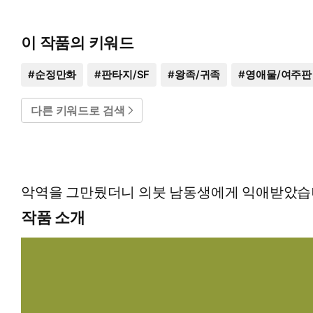
이 작품의 키워드
#
순정만화
#
판타지/SF
#
왕족/귀족
#
영애물/여주판
다른 키워드로 검색
악역을 그만뒀더니 의붓 남동생에게 익애받았
작품 소개