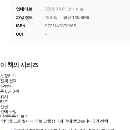
업데이트
2026.06.01
업데이트
파일 정보
183 쪽
평균 146.6MB
ISBN
9791142079665
UCI
-
이 책의 시리즈
소장하기
전체 선택
1권부터
총
0
권
0원
위시
카트
선물
선택 소장
이전목록 더보기
악역을 그만뒀더니 의붓 남동생에게 익애받았습니다 2권 선택