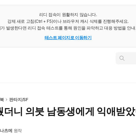
리디 접속이 원활하지 않습니다.
강제 새로 고침(Ctrl + F5)이나 브라우저 캐시 삭제를 진행해주세요.
가 발생한다면 리디 접속 테스트를 통해 원인을 파악하고 대응 방법을 안
테스트 페이지로 이동하기
인
스
턴
트
검
색
e북
판타지/SF
뒀더니 의붓 남동생에게 익애받
 나츠메
원작