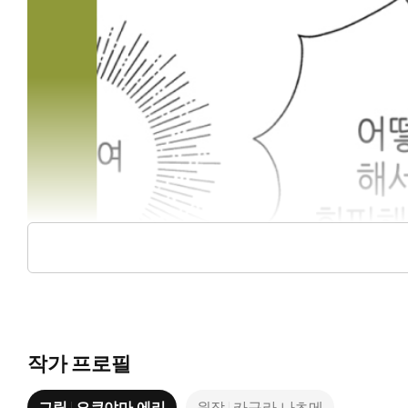
작가 프로필
그림
오쿠야마 에리
원작
카구라 나츠메