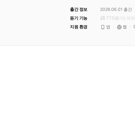
출간 정보
2026.06.01
출간
듣기 기능
TTS(듣기)
미
지
지원 환경
앱
웹