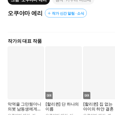
오쿠야마 에리
작가 신간 알림 · 소식
작가의 대표 작품
악역을 그만뒀더니
[할리퀸] 단 하나의
[할리퀸] 집 없는
의붓 남동생에게
이름
아이의 하얀 결혼
익애받았습니다