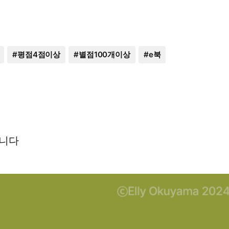
#
평점4점이상
#
별점100개이상
#
e북
습니다