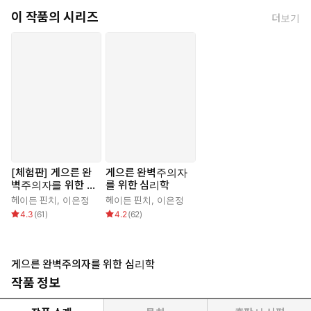
이 작품의 시리즈
더보기
[체험판] 게으른 완
게으른 완벽주의자
벽주의자를 위한 심
를 위한 심리학
리학
헤이든 핀치
,
이은정
헤이든 핀치
,
이은정
4.3
(
61
)
4.2
(
62
)
게으른 완벽주의자를 위한 심리학
작품 정보