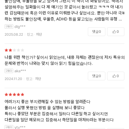
불안장애, 우울증을 갖고 있어서 그런지 이 책이 더 와닿았어요. 책에서
리를 이용해야 이 골칫거리 습관을 극복할 수 있다. 저자는 다년
설명해주는 일화들이 다 제 얘기인 것 같아서 놀라웠고 ㅋㅋㅋ 아 내가 이
간 정신건강 클리닉을 운영하면서 미루는 습관으로 고통 받는
런 감정때문에 혹은 이런 이유로 미뤄왔구나 싶었네요. 뿐만 아니라 극복
사람들이 겪는 심리적 어려움을 도왔다. 독자는 이 책을 통해 우
하는 방법도 불안장애, 우울증, ADHD 등을 앓고있는 사람들의 유형 별로
리가 도대체 왜 미루는지, 왜 미루기의 악순환에서 벗어나지 못
체계적으로 알려주어서 너무 좋았습니다. 이 책을 통해서 변화할 수 있다
dlg***
하는지, 미루기를 극복하고 지속적인 변화를 하려면 어떻게 대
면 좋겠네요..
댓글
0
0
2025.08.22
신고
차단
처해야 하는지에 대해 알게 된다. 또한 인생에 나타나는 다양한
형태의 미루기 사례와 심리학 및 신경과학 연구에서 기반한 미
루기 극복 방법을 적용할 수 있게 된다. 혹시 당신도 미루는 사람
인가? 그렇다면 책 《게으른 완벽주의자를 위한 심리학》을 통
나를 위한 책인가? 싶어서 읽었는데, 내용 자체는 괜찮은데 저자 특유의
해 자신의 감정과 심리를 이해하여 미루기의 악순환을 극복할
문체와 번역이 나와는 맞지 않아 읽기 힘들었습니다.
수 있을 것이다.
aka***
댓글
0
0
2024.11.20
신고
차단
여러가지 좋은 부지런해질 수 있는 방법을 알려준다
몰라서 실행 못했던 방법 을 실행해 보니 좋았다
특히나 좋았던 부분은 집중해서 일하다 다른일 하고 싶어지면
다른일을 일단 메모하고 집중해서 하던일을 마져하라는 부분이다
yty***