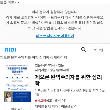
본문 바로가기
인
스
리디 접속이 원활하지 않습니다.
턴
강제 새로 고침(Ctrl + F5)이나 브라우저 캐시 삭제를 진행해주세요.
트
검
계속해서 문제가 발생한다면 리디 접속 테스트를 통해 원인을 파악
색
하고 대응 방법을 안내드리겠습니다.
테스트 페이지로 이동하기
검
리
로그인
색
디
게으른 완벽주의자를 위한 심리학 상세페이지
홈
으
로
인문/사회/역사
인문
이
자기계발
성공/삶의자세
동
게으른 완벽주의자를 위한 심리
학
미루기의 악순환에서 벗어나고 싶은 당신을 위한 심리
처방
4.2
(
62
)
관심
141
헤이든 핀치
저자
이은정
번역
미리보기