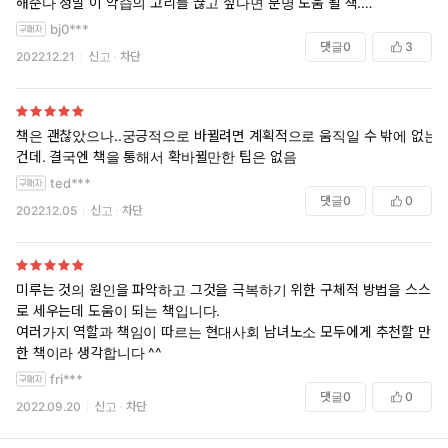
해준다 정말 이 악습의 고리를 끊고 싶다면 분명 도움 될 책.
bj0***
물론 새로운 생각을 받아들이고 시도하는건 본인 몫이지만 인생에 안그
댓글
0
3
2022.12.21
신고
차단
런게 어디있는가ㅎ 결코 대충 있어보이기만 하고 이미 다들 알고 있는 그
럴듯한 말만 늘어놓는 뻔한 책은 아니다
책은 괜찮았으나..궁긍적으로 바뀔려면 계획적으로 움직일 수 밖에 없는
건데. 결국엔 책을 통해서 확바뀔만한 팁은 없음
ted***
댓글
0
0
2022.12.05
신고
차단
미루는 것의 원인을 파악하고 그것을 극복하기 위한 구체적 방법을 스스
로 세우는데 도움이 되는 책입니다.
여러가지 역할과 책임이 따르는 현대사회 남녀노소 모두에게 추천할 만
한 책이라 생각합니다 ^^
fri***
댓글
0
0
2022.09.20
신고
차단