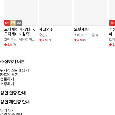
오디세이아 (영화 <
사고외주
오뒷세이아
개정
오디세이> 원작)
아
홍진기
호메로스
,
이준석
호메로스
,
페테르 파울 루벤스
,
박문재
호
4.9
(
7
)
4.9
(
8
)
5.0
(
7
)
4
소장하기 버튼
위시리스트에 담기
카트에 담기
선물하기
소장하기
성인 인증 안내
성인 재인증 안내
닫기
닫기
성인 인증 안내