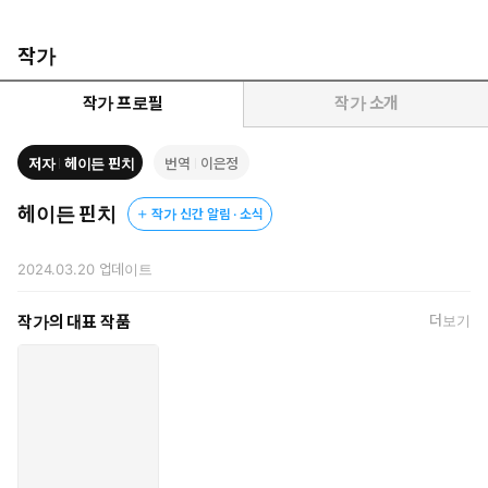
작가
작가 프로필
작가 소개
저자
헤이든 핀치
번역
이은정
헤이든 핀치
작가 신간 알림 · 소식
2024.03.20
업데이트
작가의 대표 작품
더보기