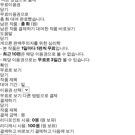
무료이용권
닫기
무료이용권으로
총
화
대여 완료했습니다.
남은 작품 :
총
화
(
원)
남은 작품 결제하기
대여한 작품 바로보기
도움말
닫기
게으른 완벽주의자를 위한 심리학
- 본 작품은
1일
마다
1
편씩 무료
입니다.
-
최근
10편
은 해당 이용권으로 볼 수 없습니다.
- 해당 이용권으로는
무료로
3일
간
볼 수 있습니다.
확인
무료로 보기
닫기
작품 제목
대여 기간 :
일
이용권 선택
무료로 보기
다른 방법으로 결제
결제하기
닫기
작품 제목
결제 금액 :
원
리디포인트 사용:
0
원
(
원 보유)
리디캐시 사용:
100
원
(
원 보유)
결제하고 바로보기
결제하고 다음에 보기