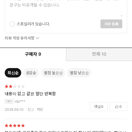
“당신은 게으른 사람이 아니라,
굉장히 잘하고 싶은 사람입니다.”
스포일러가 있습니다.
리뷰 등록
미루기는 게으름이 아니라, 감정 때문이다
리뷰 작성 유의사항
할 일을 미루는 사람들이 있다. 그들은 미룰 수 있을 때까지 미루
다가, 더 이상 미룰 수 없을 때쯤 “지금 안 하면 죽음이다”하며 벼
구매자
9
전체
10
락치기로 일을 처리한다. 지금 미루면 나중에 더 큰 스트레스를
받고, 작업의 질은 떨어지며, 마음의 안정을 어지럽히는 등 결과가
뻔히 보이지만 미루는 사람들. 그들은 능력도 있고, 하려고 노력도
최신순
공감순
별점 높은순
별점 낮은순
하지만, 이러면 안 된다는 것을 알면서도, 안 한다. 이들은 일면
게을러 보인다. 미루는 사람 스스로도 자신이 게으른 사람이라고
자책한다. 그런데 정말 게으르고 절제력이 낮은 사람들일까? 아니
내용이 없고 같은 말만 반복함
다. 오히려 너무 완벽하게 잘하고 싶은 부담감에 짓눌려서 시작을
못 하는 사람들이다.
rib***
댓글
0
0
신간 《게으른 완벽주의자를 위한 심리학》의 저자 헤이든 핀치 박
2026.06.10
신고
차단
사에 따르면 미루기는 게으름, 절제력, 시간 관리 능력의 문제가 아
니라 감정의 문제다. 미루기는 완벽주의, 우울, 불안, ADHD, 낮은
자존감, 가면 증후군 등 심리학적인 요인에 의해 발생하므로, 심