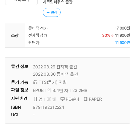
시크릿하우스
출판
관심
종이책 정가
17,000원
소장
전자책 정가
30
%↓
11,900원
판매가
11,900원
출간 정보
2022.08.29
전자책 출간
2022.08.30
종이책 출간
듣기 기능
TTS(듣기)
지원
파일 정보
EPUB
약 8.4만 자
23.2MB
지원 환경
PC뷰어
PAPER
앱
웹
ISBN
9791192312224
UCI
-