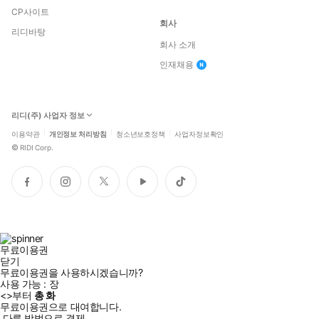
CP사이트
회사
리디바탕
회사 소개
인재채용
리디(주) 사업자 정보
이용약관
개인정보 처리방침
청소년보호정책
사업자정보확인
©
RIDI Corp.
페
인
트
유
틱
이
스
위
튜
톡
스
타
터
브
북
그
램
무료이용권
닫기
무료이용권을 사용하시겠습니까?
사용 가능 :
장
<
>부터
총
화
무료이용권으로 대여합니다.
다른 방법으로 결제