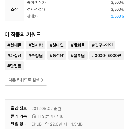
종이책 정가
3,500원
소장
전자책 정가
3,500원
판매가
3,500원
이 작품의 키워드
#
현대물
#
첫사랑
#
원나잇
#
재회물
#
친구>연인
#
까칠남
#
순정남
#
동정남
#
절륜남
#
3000~5000원
#
단행본
다른 키워드로 검색
출간 정보
2012.05.07
출간
듣기 기능
TTS(듣기)
지원
파일 정보
EPUB
약 22.6만 자
1.5MB