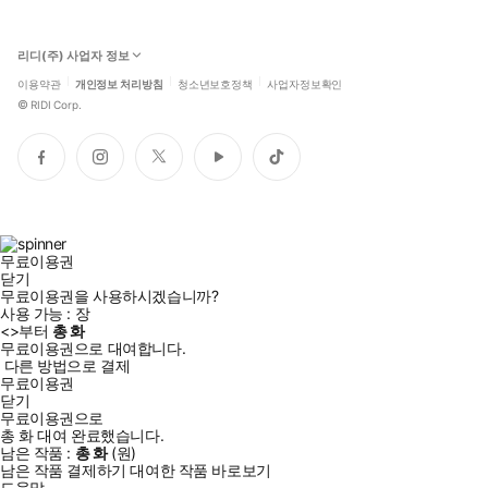
리디(주) 사업자 정보
이용약관
개인정보 처리방침
청소년보호정책
사업자정보확인
©
RIDI Corp.
페
인
트
유
틱
이
스
위
튜
톡
스
타
터
브
북
그
램
무료이용권
닫기
무료이용권을 사용하시겠습니까?
사용 가능 :
장
<
>부터
총
화
무료이용권으로 대여합니다.
다른 방법으로 결제
무료이용권
닫기
무료이용권으로
총
화
대여 완료했습니다.
남은 작품 :
총
화
(
원)
남은 작품 결제하기
대여한 작품 바로보기
도움말