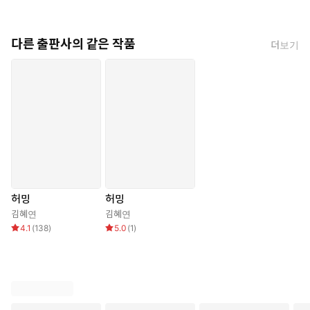
다른 출판사의 같은 작품
더보기
허밍
허밍
김혜연
김혜연
4.1
(
138
)
5.0
(
1
)