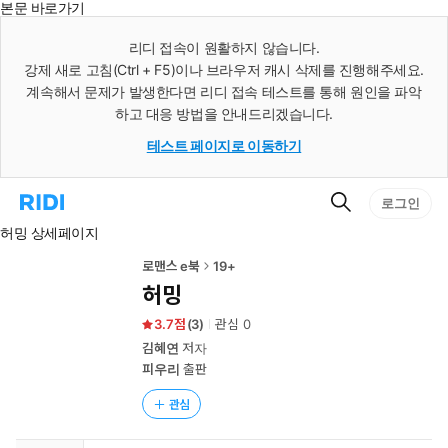
본문 바로가기
인
스
리디 접속이 원활하지 않습니다.
턴
강제 새로 고침(Ctrl + F5)이나 브라우저 캐시 삭제를 진행해주세요.
트
검
계속해서 문제가 발생한다면 리디 접속 테스트를 통해 원인을 파악
색
하고 대응 방법을 안내드리겠습니다.
테스트 페이지로 이동하기
검
리
로그인
색
디
허밍 상세페이지
홈
으
로
로맨스 e북
19+
이
허밍
동
3.7
(
3
)
관심
0
김혜연
저자
피우리
출판
관심