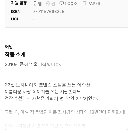
지원 환경
PC뷰어
PAPER
앱
웹
ISBN
9791157698875
UCI
-
허밍
작품 소개
2010년 종이책 출간작입니다.
33살 노처녀이자 로맨스 소설을 쓰는 어수선.
아름다운 사랑 이야기를 쓰는 사람인데도
정작 수선에게 사랑은 거리가 먼, 남의 이야기였다.
그런 때, 어릴 적 품었던 아픈 첫사랑의 상대와 18년만에 재회했다!
아직도 회상만 하면 쓰리기만 한 추억이기에
재회의 순간이 아름다울 리가 있을까?