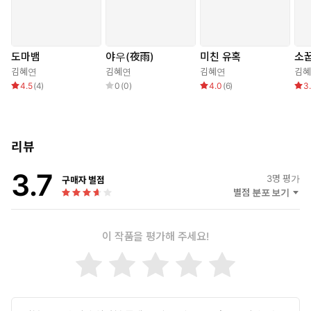
도마뱀
야우(夜雨)
미친 유혹
소
김혜연
김혜연
김혜연
김
4.5
(
4
)
0
(
0
)
4.0
(
6
)
3
리뷰
3.7
3
명 평가
구매자 별점
별점 분포 보기
이 작품을 평가해 주세요!