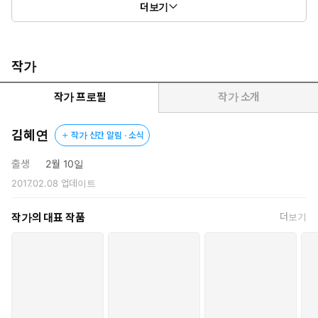
더보기
그저 녀석은 여전히 잘났구나, 라는 확인만 했었는데
다시금 원치 않게도 최악의 만남을 잇게 된다.
하필이면 수선의 친구인 유신이
작가
어쭙잖은 선배의 매뉴얼대로 작업하려 했던 인물이
첫사랑의 상대, 현이준일 줄이야.
작가 프로필
작가 소개
그렇게 연결된 인연의 끈은 18년이란 시간을 넘어
김혜연
작가 신간 알림 · 소식
우정이라 하기 무엇한 관계로 다시금 이어지려 하는데…….
출생
2월 10일
2017.02.08
업데이트
작가의 대표 작품
더보기