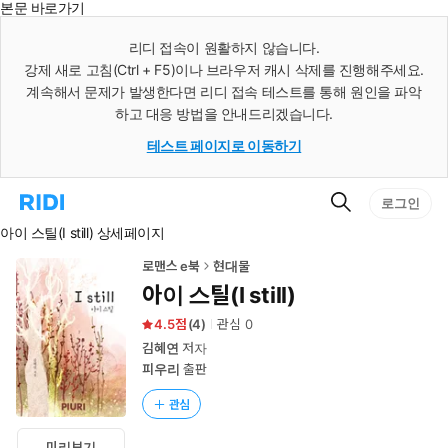
본문 바로가기
인
스
리디 접속이 원활하지 않습니다.
턴
강제 새로 고침(Ctrl + F5)이나 브라우저 캐시 삭제를 진행해주세요.
트
검
계속해서 문제가 발생한다면 리디 접속 테스트를 통해 원인을 파악
색
하고 대응 방법을 안내드리겠습니다.
테스트 페이지로 이동하기
검
리
로그인
색
디
아이 스틸(I still) 상세페이지
홈
으
로
로맨스 e북
현대물
이
아이 스틸(I still)
동
4.5
(
4
)
관심
0
김혜연
저자
피우리
출판
관심
미리보기