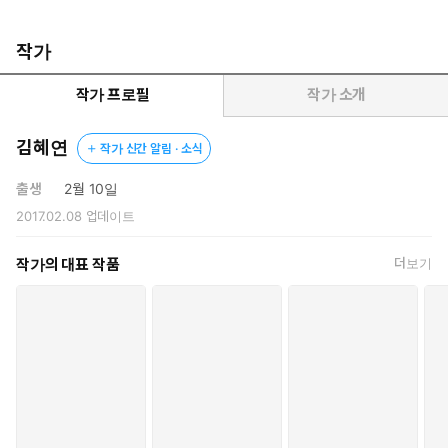
던 두통이 머리 전체를 찔러댔다.
“멍청하게 굴지 마. 당장 돈 쥐어주고 끝내고 싶은 거, 그나마 네
자존심 생각해서 이렇게라도 해주는 거야.”
작가
“뭘 잘못 알았나본데, 끝낸 건 나야. 내 선택이었어. 당신이 울고
불고 매달려도 버렸던 건 나라고! 당신이 이제 와서 위자료 운운
작가 프로필
작가 소개
할 게 못된단 말이야!”
속상함이, 서러움이, 사랑하고 그리워했던 사람에게 받은 모멸감
김혜연
작가 신간 알림 · 소식
이 커다란 소리가 되어 서하에게서 흩어져 나왔다.
“기다리게 하는 거 하지 마. 기분 별로더라. 그거…… 피 말라.”
출생
2월 10일
서하의 심장이 쿵 내려앉았다. 커다란 구렁이가 발끝에서부터 타고
2017.02.08
업데이트
올라오는 듯, 말로 형용할 수 없는 굽죄임이 온몸을 칭칭 휘감았다.
작가의 대표 작품
더보기
하지만 아직도. 여전히. 그럼에도 불구하고.
재우와 서하의 남겨진 가슴. I Still…….