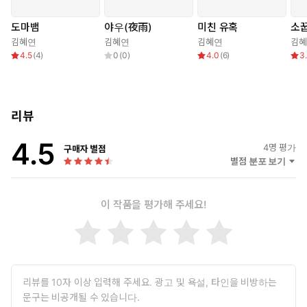
도마뱀
야우(夜雨)
미친 유혹
소
김혜연
김혜연
김혜연
김
4.5
(
4
)
0
(
0
)
4.0
(
6
)
3
리뷰
4.5
4
명 평가
구매자 별점
별점 분포 보기
이 작품을 평가해 주세요!