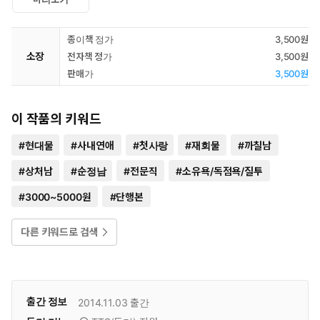
종이책 정가
3,500원
소장
전자책 정가
3,500원
판매가
3,500원
이 작품의 키워드
#
현대물
#
사내연애
#
첫사랑
#
재회물
#
까칠남
#
상처남
#
순정남
#
전문직
#
소유욕/독점욕/질투
#
3000~5000원
#
단행본
다른 키워드로 검색
출간 정보
2014.11.03
출간