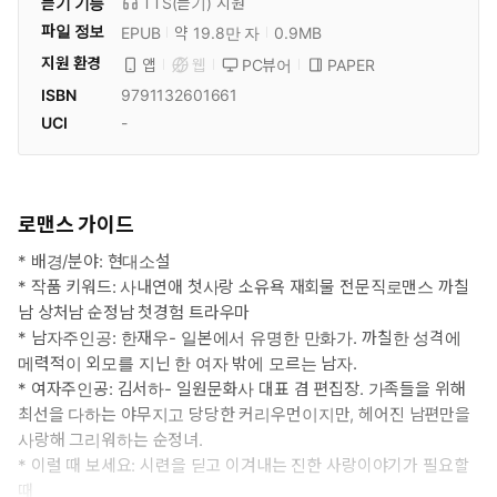
듣기 기능
TTS(듣기)
지원
파일 정보
EPUB
약 19.8만 자
0.9MB
지원 환경
PC뷰어
PAPER
앱
웹
ISBN
9791132601661
UCI
-
로맨스 가이드
* 배경/분야: 현대소설
* 작품 키워드: 사내연애 첫사랑 소유욕 재회물 전문직로맨스 까칠
남 상처남 순정남 첫경험 트라우마
* 남자주인공: 한재우- 일본에서 유명한 만화가. 까칠한 성격에
메력적이 외모를 지닌 한 여자 밖에 모르는 남자.
* 여자주인공: 김서하- 일원문화사 대표 겸 편집장. 가족들을 위해
최선을 다하는 야무지고 당당한 커리우먼이지만, 헤어진 남편만을
사랑해 그리워하는 순정녀.
* 이럴 때 보세요: 시련을 딛고 이겨내는 진한 사랑이야기가 필요할
때