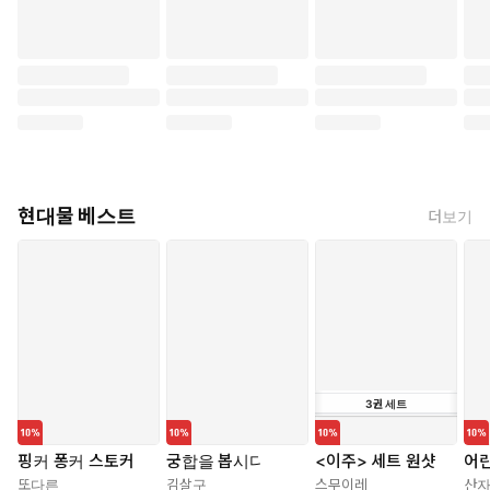
현대물 베스트
더보기
3
권
세트
핑커 퐁커 스토커
궁합을 봅시다
<이주> 세트 원샷
어린
또다른
김살구
스무이레
산