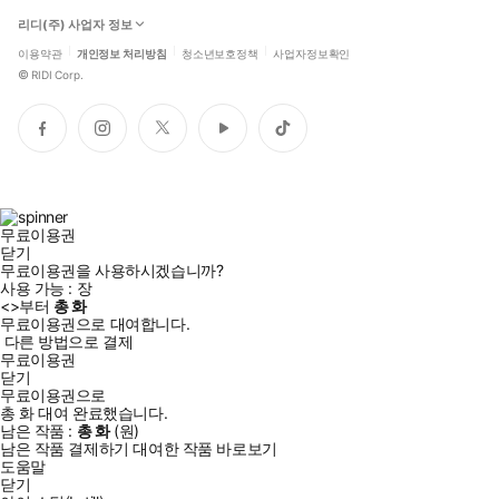
리디(주) 사업자 정보
이용약관
개인정보 처리방침
청소년보호정책
사업자정보확인
©
RIDI Corp.
페
인
트
유
틱
이
스
위
튜
톡
스
타
터
브
북
그
램
무료이용권
닫기
무료이용권을 사용하시겠습니까?
사용 가능 :
장
<
>부터
총
화
무료이용권으로 대여합니다.
다른 방법으로 결제
무료이용권
닫기
무료이용권으로
총
화
대여 완료했습니다.
남은 작품 :
총
화
(
원)
남은 작품 결제하기
대여한 작품 바로보기
도움말
닫기