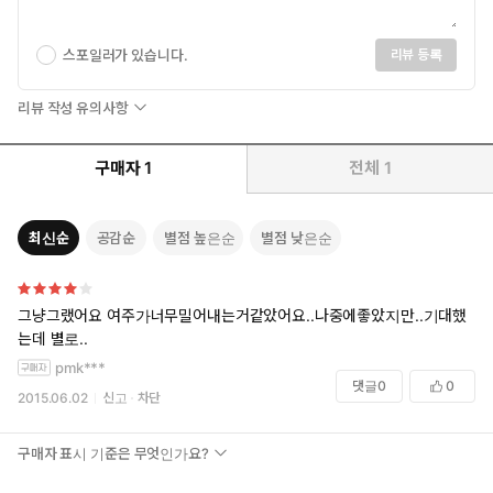
스포일러가 있습니다.
리뷰 등록
리뷰 작성 유의사항
구매자
1
전체
1
최신순
공감순
별점 높은순
별점 낮은순
그냥그랬어요 여주가너무밀어내는거같았어요..나중에좋았지만..기대했
는데 별로..
pmk***
댓글
0
0
2015.06.02
신고
차단
구매자 표시 기준은 무엇인가요?