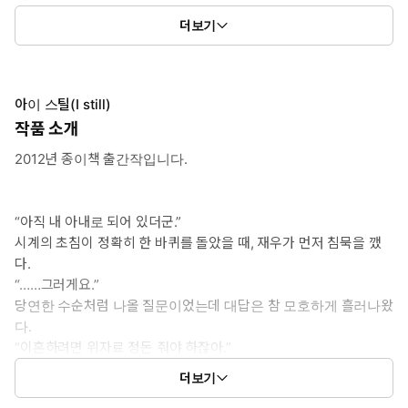
* 공감글귀:
더보기
많이 사랑했습니다. 다 버리고 그 사람 따라 가고 싶었을 만큼. 아
직도 내겐 아픈 사람이에요. 몸 구석구석이 아파요, 그 사람만 떠
올리면. 사랑해. 이런 말도 미안해. 아파서 미안해. 착각해서 미안
해. 뻔뻔하게 설레서, 살아 있다는 걸 느껴서, 웃어서…… 미안해.
아이 스틸(I still)
사랑해서 진짜진짜 미안해.
작품 소개
2012년 종이책 출간작입니다.
“아직 내 아내로 되어 있더군.”
시계의 초침이 정확히 한 바퀴를 돌았을 때, 재우가 먼저 침묵을 깼
다.
“……그러게요.”
당연한 수순처럼 나올 질문이었는데 대답은 참 모호하게 흘러나왔
다.
“이혼하려면 위자료 정돈 줘야 하잖아.”
“달라고 한 적 없어요.”
더보기
서하는 주먹을 꽉 쥐었다. 재우와 해후한 어제부터 지끈거리게 만들