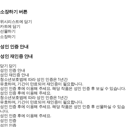
부하고 낮잠까지 자는 데도 훨씬 높은 성적을 받는다. 둘의 성적에
차이가 나는 이유는 ‘공부 효율성’ 때문이다. 공부법을 제대로 알고
소장하기 버튼
효율을 올린다면 B처럼 적은 노력만 해도 높은 성과를 충분히 받을
위시리스트에 담기
수 있다.
카트에 담기
선물하기
《미친 효율로 합격하는 최고의 공부 전략법》에는 앉아 있는 모든
소장하기
시간이 성적 상승에 반영되는 ‘미친 효율’의 공부법을 아낌없이 담았
성인 인증 안내
다. 저자는 자신의 공부 문제점을 인지하기 위해서 ‘메타인지’가 필
요하며, 인지 과정을 거친 후에는 머릿속을 백과사전으로 만드는 공
성인 재인증 안내
부법과 공부를 꾸준하게 하는 시간 관리법을 제대로 알아야 한다고
닫기
닫기
말한다.
성인 인증 안내
성인 재인증 안내
청소년보호법에 따라 성인 인증은 1년간
공부를 오래 한다고 해서 성적은 올라가지 않는다. 공부를 ‘얼마나
유효하며, 기간이 만료되어 재인증이 필요합니다.
효율적으로 했느냐’에 따라 성적이 움직인다. 효율적인 공부법으로
성인 인증 후에 이용해 주세요.
해당 작품은 성인 인증 후 보실 수 있습니다.
성인 인증 후에 이용해 주세요.
‘공부 효율성’을 높인다면 어떤 시험이든 상관없다. 방대한 양을 외
청소년보호법에 따라 성인 인증은 1년간
워야 하든 시험 기간이 촉박하든 이 방법으로 공부한다면 모두 합
유효하며, 기간이 만료되어 재인증이 필요합니다.
성인 인증 후에 이용해 주세요.
해당 작품은 성인 인증 후 선물하실 수 있습
격에 다다를 수 있을 것이다.
니다.
성인 인증 후에 이용해 주세요.
지금까지 노력 대비 성과가 나오지 않아 고민인 모든 사람에게 꼭 필
성인 인증
성인 인증
요한 책이라고 자부한다. 《미친 효율로 합격하는 최고의 공부 전략