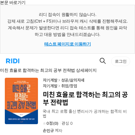
본문 바로가기
인
스
리디 접속이 원활하지 않습니다.
턴
강제 새로 고침(Ctrl + F5)이나 브라우저 캐시 삭제를 진행해주세요.
트
검
계속해서 문제가 발생한다면 리디 접속 테스트를 통해 원인을 파악
색
하고 대응 방법을 안내드리겠습니다.
테스트 페이지로 이동하기
검
리
로그인
색
디
미친 효율로 합격하는 최고의 공부 전략법 상세페이지
홈
으
로
자기계발
성공/삶의자세
이
자기계발
취업/창업
동
미친 효율로 합격하는 최고의 공
부 전략법
국내 최고 로펌 출신 변리사가 공개하는 합격의 비
법
0
(
0
)
관심
0
손민규
저자