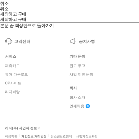
취소
법》에서는 성적이 오를 수밖에 없는 특별한 마인드셋, 뇌를 제대로
취소
제외하고 구매
활용하는 공부법, 철저하게 관리하는 시간 관리법과 슬럼프를 극복
제외하고 구매
하는 여러 방법까지 합격에 필요한 모든 요소를 아낌없이 담았다.
본문 끝
최상단으로 돌아가기
고객센터
공지사항
서비스
기타 문의
제휴카드
원고 투고
뷰어 다운로드
사업 제휴 문의
CP사이트
회사
리디바탕
회사 소개
인재채용
리디(주) 사업자 정보
이용약관
개인정보 처리방침
청소년보호정책
사업자정보확인