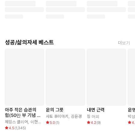
성공/삶의자세 베스트
더보기
높은 ‘공부 효율성’이
아주 작은 습관의
운의 그릇
내면 근력
운명
좋은 성적과 합격을 만든다
힘(50만 부 기념 스
사토 후미아키
,
김윤경
짐 머피
박
페셜 에디션)
제임스 클리어
,
이한이
5.0
(
1
)
4.2
(
9
)
4.
A는 ‘공부는 엉덩이 싸움이다’라고 말하며, 오로지 공부량을 늘리는
4.5
(
1,345
)
데 집중하지만 자꾸만 성적이 떨어진다. 반대로 B는 A보다 짧게 공