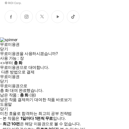
©
RIDI Corp.
페
인
트
유
틱
이
스
위
튜
톡
스
타
터
브
북
그
램
무료이용권
닫기
무료이용권을 사용하시겠습니까?
사용 가능 :
장
<
>부터
총
화
무료이용권으로 대여합니다.
다른 방법으로 결제
무료이용권
닫기
무료이용권으로
총
화
대여 완료했습니다.
남은 작품 :
총
화
(
원)
남은 작품 결제하기
대여한 작품 바로보기
도움말
닫기
미친 효율로 합격하는 최고의 공부 전략법
- 본 작품은
1일
마다
1
편씩 무료
입니다.
-
최근
10편
은 해당 이용권으로 볼 수 없습니다.