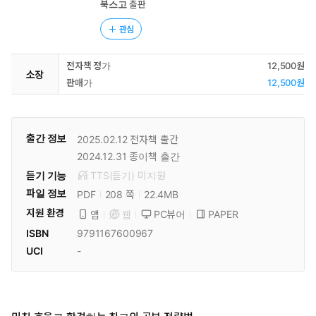
북스고
출판
관심
전자책 정가
12,500원
소장
판매가
12,500원
출간 정보
2025.02.12
전자책 출간
2024.12.31
종이책 출간
듣기 기능
TTS(듣기)
미
지원
파일 정보
PDF
22.4MB
208 쪽
지원 환경
PC뷰어
PAPER
앱
웹
ISBN
9791167600967
UCI
-