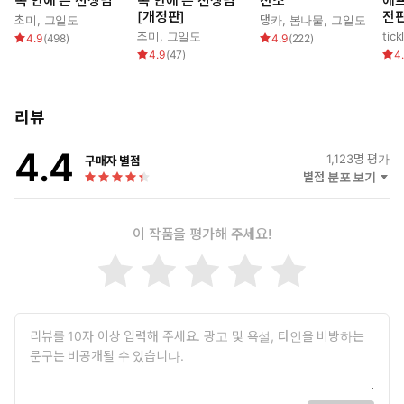
독 안에 든 선생님
독 안에 든 선생님
전소
에프
[개정판]
전판
초미
,
그일도
댕카
,
봄나물
,
그일도
초미
,
그일도
tick
4.9
(
498
)
4.9
(
222
)
4.9
(
47
)
4
리뷰
4.4
1,123
명 평가
구매자 별점
별점 분포 보기
이 작품을 평가해 주세요!