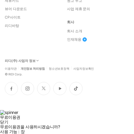
제휴카드
원고 투고
뷰어 다운로드
사업 제휴 문의
CP사이트
회사
리디바탕
회사 소개
인재채용
리디(주) 사업자 정보
이용약관
개인정보 처리방침
청소년보호정책
사업자정보확인
©
RIDI Corp.
페
인
트
유
틱
이
스
위
튜
톡
스
타
터
브
북
그
램
무료이용권
닫기
무료이용권을 사용하시겠습니까?
사용 가능 :
장