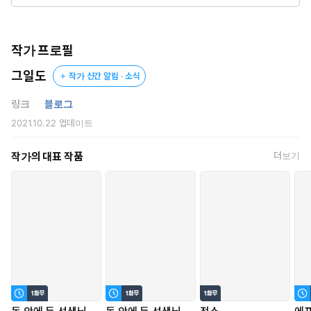
“내가…. 내가 잘못했어….”
“다 싫어. 내 인생에서 꺼지라고 좀!”
봄날의 알레르기 같던 어린 날의 연애, 그리고 시린 이별.
작가 프로필
25살, 재하도 꿈도 자신도 모두 버리고 세상으로부터 도망쳤다.
그일도
작가 신간 알림 · 소식
다시는 만나지 않길 바랐건만….
링크
블로그
“여기는 선영 씨. 원래 광고만 하던 모델인데, 이번에 연기도 진
2021.10.22
업데이트
출….”
“선영? 본명이에요?”
작가의 대표 작품
더보기
외나무다리에서 그를 맞닥뜨렸다.
낯선 얼굴을 한 재하가 또 한 번 허락 없이 제 세상을 흔든다.
“지금은 네가 나한테 매달려야 하잖아.”
조금 더 강하고, 위험하게….
“자는 건 연인이 아니라도 할 수 있어.”