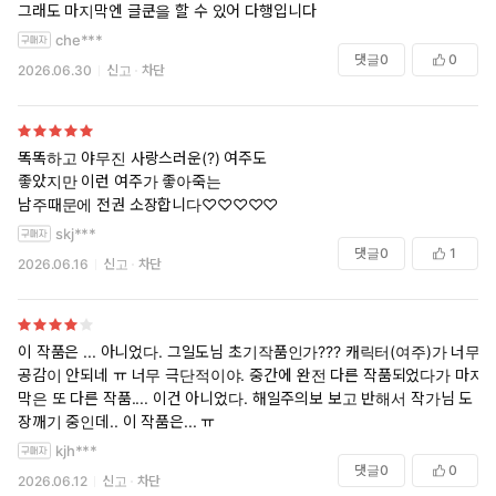
그래도 마지막엔 글쿤을 할 수 있어 다행입니다
che***
댓글
0
0
2026.06.30
신고
차단
똑똑하고 야무진 사랑스러운(?) 여주도
좋았지만 이런 여주가 좋아죽는
남주때문에 전권 소장합니다♡♡♡♡♡
skj***
댓글
0
1
2026.06.16
신고
차단
이 작품은 ... 아니었다. 그일도님 초기작품인가??? 캐릭터(여주)가 너무
공감이 안되네 ㅠ 너무 극단적이야. 중간에 완전 다른 작품되었다가 마지
막은 또 다른 작품.... 이건 아니었다. 해일주의보 보고 반해서 작가님 도
장깨기 중인데.. 이 작품은... ㅠ
kjh***
댓글
0
0
2026.06.12
신고
차단