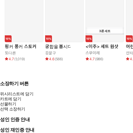
3
권
세트
핑커 퐁커 스토커
궁합을 봅시다
<이주> 세트 원샷
어린
또다른
김살구
스무이레
산
4.7
(
1,019
)
4.6
(
566
)
4.7
(
986
)
4
소장하기 버튼
위시리스트에 담기
카트에 담기
선물하기
선택 소장하기
성인 인증 안내
성인 재인증 안내