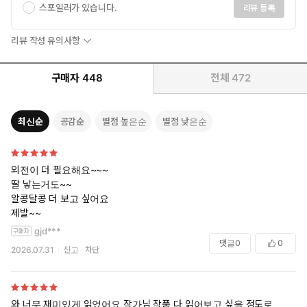
스포일러가 있습니다.
리뷰 등록
리뷰 작성 유의사항
구매자
448
전체
472
최신순
공감순
별점 높은순
별점 낮은순
외전이 더 필요해요~~~
딸 낳는거도~~
알콩달콩 더 보고 싶어요
제발~~
gjd***
댓글
0
0
2026.07.31
신고
차단
와 너무 재미있게 읽었어요 작가님 작품 다 읽어보고 싶을 정도로