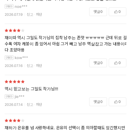
noe***
댓글
0
0
2026.07.19
신고
차단
재미따 역시 그일도 작가님의 집착 남주는 존맛 ㅠㅠㅠㅠㅠ 근데 뒤로 갈
수록 여자 캐붕이 좀 있어서 아쉽 그거 빼고 남주 멱살잡고 가는 내용이라
다 조았아용
kow***
댓글
0
0
2026.07.16
신고
차단
역시 믿고보는 그일도 작가님!!!
jie***
댓글
0
0
2026.07.14
신고
차단
재하가 은유를 넘 사랑하네요. 은유의 선택이 좀 의아할때도 있긴했지만