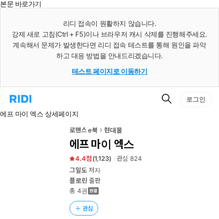
본문 바로가기
인
스
리디 접속이 원활하지 않습니다.
턴
강제 새로 고침(Ctrl + F5)이나 브라우저 캐시 삭제를 진행해주세요.
트
검
계속해서 문제가 발생한다면 리디 접속 테스트를 통해 원인을 파악
색
하고 대응 방법을 안내드리겠습니다.
테스트 페이지로 이동하기
검
리
로그인
색
디
에프 마이 엑스 상세페이지
홈
으
로
로맨스 e북
현대물
이
에프 마이 엑스
동
4.4
(
1,123
)
관심
824
그일도
저자
플로린
출판
총 4권
관심