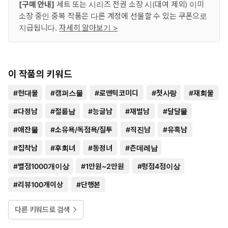
[구매 안내]
세트 또는 시리즈 전권 소장 시(대여 제외) 이미
소장 중인 중복 작품은 다른 계정에 선물할 수 있는 쿠폰으로
지급됩니다.
자세히 알아보기 >
이 작품의 키워드
#
현대물
#
캠퍼스물
#
로맨틱코미디
#
첫사랑
#
재회물
#
다정남
#
절륜남
#
능글남
#
재벌남
#
달달물
#
애잔물
#
소유욕/독점욕/질투
#
직진남
#
유혹남
#
집착남
#
후회녀
#
동정녀
#
츤데레남
#
별점1000개이상
#
1만원~2만원
#
평점4점이상
#
리뷰100개이상
#
단행본
다른 키워드로 검색