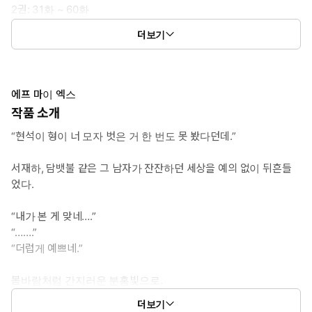
2권: 31화 ~ 60화
3권: 61화 ~ 90화
더보기
(외전): 91화 ~ 100화
에프 마이 엑스
작품 소개
“현석이 형이 너 모자 벗은 거 한 번도 못 봤다던데.”
서재하, 담뱃불 같은 그 남자가 잔잔하던 세상을 예의 없이 뒤흔들
었다.
“내가 본 게 맞네….”
“…….”
“더럽게 예쁘네.”
봄바람처럼 간지러운 분홍빛으로.
더보기