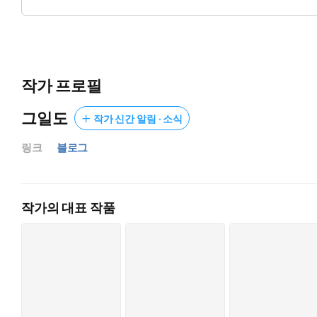
“저 선생님 좋아해요.”
“그거 사랑 아니야. 네 나이엔 원래 많이 착각해.”
사제관계라는 것과 더불어 그가 세상에서 제일가는 철벽남이기 
작가 프로필
하지만 괜찮다.
그일도
작가 신간 알림 · 소식
“저 선생님 생각하면서 매일 자는 상상해요.”
“.......”
링크
블로그
“이게 사랑이 아니면 대체 뭐가 사랑인데요!”
그가 철벽이라면 그녀는 핵탄두 미사일이니까.
작가의 대표 작품
“아이고, 두야….”