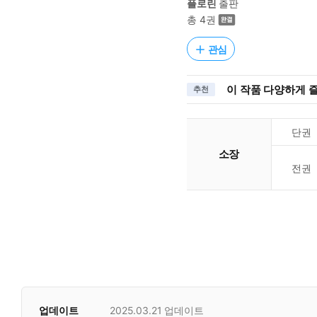
플로린
출판
총 4권
관심
이 작품 다양하게 
추천
단권
소장
전권
업데이트
2025.03.21
업데이트