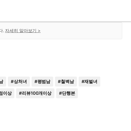
다.
자세히 알아보기 >
남
#
상처녀
#
평범남
#
철벽남
#
재벌녀
점이상
#
리뷰100개이상
#
단행본