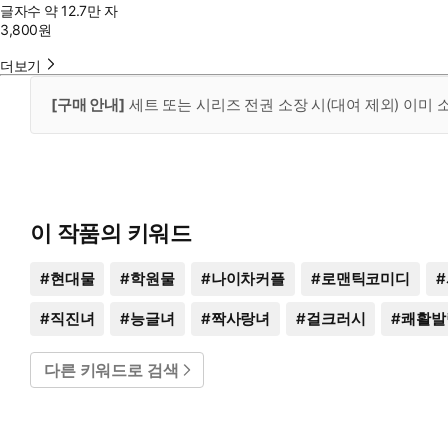
글자수
약 12.7만 자
3,800
원
더보기
[구매 안내]
세트 또는 시리즈 전권 소장 시(대여 제외) 이미
이 작품의 키워드
#
현대물
#
학원물
#
나이차커플
#
로맨틱코미디
#
#
직진녀
#
능글녀
#
짝사랑녀
#
걸크러시
#
쾌활발
다른 키워드로 검색