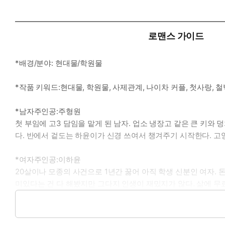
로맨스 가이드
*배경/분야: 현대물/학원물
*작품 키워드:현대물, 학원물, 사제관계, 나이차 커플, 첫사랑, 철
*남자주인공:주형원
첫 부임에 고3 담임을 맡게 된 남자. 업소 냉장고 같은 큰 키와
다. 반에서 겉도는 하윤이가 신경 쓰여서 챙겨주기 시작한다. 고
*여자주인공:이하윤
20살이나 모종의 사건으로 1년간 꿇어 아직 학생 신분인 여자. 돈
미있다는 건 다 해봤지만 그다지 인생이 재밌지가 않다. 삶에 무
*이럴 때 보세요:다이아 도끼가 철갑 두른 나무를 백번 찍어 넘어