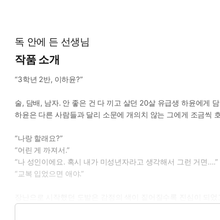
*공감 글귀: “아, 그만 좀 튕겨요! 아랫도리에 금칠해놨어?”
독 안에 든 선생님
작품 소개
“3학년 2반, 이하윤?”
술, 담배, 남자. 안 좋은 건 다 끼고 살던 20살 유급생 하윤에게
하윤은 다른 사람들과 달리 소문에 개의치 않는 그에게 조금씩 
“나랑 할래요?”
“어린 게 까져서.”
“나 성인이에요. 혹시 내가 미성년자라고 생각해서 그런 거면….”
“교복 입었으면 애야.”
장난으로 시작했던 도발은 감정의 색이 짙어질수록 진심이 되었고
첫사랑은 쉽지 않았다.