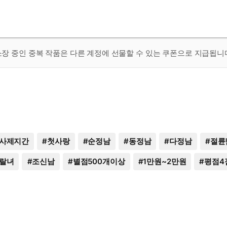
 소장 중인 중복 작품은 다른 계정에 선물할 수 있는 쿠폰으로 지급됩니
사제지간
#
첫사랑
#
순정남
#
동정남
#
다정남
#
절륜
랄녀
#
조신남
#
별점500개이상
#
1만원~2만원
#
평점4