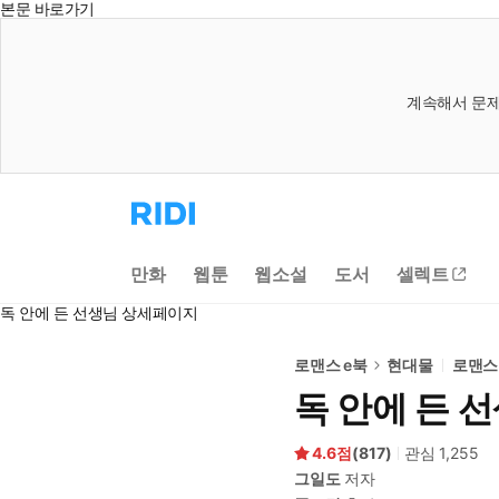
본문 바로가기
계속해서 문제
리
디
홈
으
만화
웹툰
웹소설
도서
셀렉트
로
이
독 안에 든 선생님 상세페이지
동
로맨스 e북
현대물
로맨스
독 안에 든 
4.6
(
817
)
관심
1,255
그일도
저자