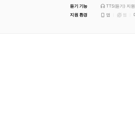
듣기 기능
TTS(듣기)
지원
지원 환경
앱
웹