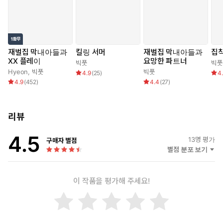
“하읏!”
뜨거운 혀가 어느새 단단해진 젖꼭지를 감쳐물며 입안에서 살살
굴려 댔다. 츄르릅, 침이 흥건한 입안에서 굴려지고 짓이겨지며
빨리는 감각에 금홍은 눈을 감고 신음했다.
재벌집 막내아들과
킬링 서머
재벌집 막내아들과
집착
XX 플레이
요망한 파트너
빅풋
빅풋
Hyeon
,
빅풋
빅풋
‘이, 이상해, 몸이 구름 위로 붕 떠오른 것만 같아. 눈을 뜰 수가 없어.’
4.9
(
25
)
4
4.9
(
452
)
4.4
(
27
)
색사가 이런 것이란 말인가? 여인의 음부와 사내의 양물이 교접하
는 거라고 했는데. 이런 건 듣지 못했는데.
리뷰
“하으응….”
4.5
13
명 평가
구매자 별점
별점 분포 보기
금홍의 젖꼭지를 실컷 희롱한 단우는 몸을 내려 금홍의 치마저고
리를 들쳐 올렸다. 벌어져 있는 다리의 속곳을 벗겨 내리자 다리속
곳을 입은 금홍의 뽀얀 다리가 드러났다.
이 작품을 평가해 주세요!
“으읏, 아, 안 됩니다, 거긴.”
“내 마른 목을 적셔 줄 곳은 바로 이곳이지.”