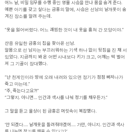
어느 날, 비밀 임무를 수행 중인 영물 사슴을 만나 몸을 숨겨 준다.
*공감 글귀: “너와 색사를 나눠 정기를 채울 것이다.”
예쁜 아기를 갖고 싶다는 금홍의 말에, 사슴은 선남의 날개옷이 숨
겨진 장소를 알려 주는데.
“옷을 잃어버렸다. 어느 괘씸한 것이 내 옷을 훔쳐 간 모양이야.”
산중 유일한 금홍의 집을 찾아온 선남.
알몸으로 선 남자는 부끄러워하는 기색 하나 없이 뒷짐을 진 채 서
있었다. 지금까지 봐 온 어떤 사내보다 키가 크고, 어깨는 떡 벌어
져 그 기골이 장대했다.
“난 천계인이라 땅에 오래 내려와 있으면 정기가 점점 빠져나가
죽고 마는데.”
“주, 죽는다고요?!”
“그렇지. 아니면… 인간과 색사를 나눠 정기를 채우든가.”
그 말을 듣고 울상이 된 금홍은 머릿속이 복잡했다.
‘안 되겠다…. 날개옷을 돌려줘야겠어…. 가만, 아니지. 인간과 색사
를 나누면 정기를 채울 수 있다고?’