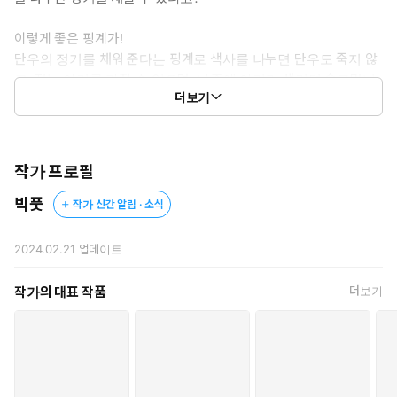
이렇게 좋은 핑계가!
단우의 정기를 채워 준다는 핑계로 색사를 나누면 단우도 죽지 않
고, 저는 아기를 가질 수 있으며, 나중에 아기가 생기면 슬그머니
더보기
날개옷을 돌려주면 된다.
“제, 제가 단우 님의 저, 정기를 채워 드릴게요!”
“네가 내 정기를 채워 주겠다?”
작가 프로필
그 순간 금홍을 쳐다보는 단우의 눈이 이채를 띠었다.
빅풋
작가 신간 알림 · 소식
***
2024.02.21
업데이트
“목이 마르대도… 널 마셔야 살 것 같다.”
작가의 대표 작품
더보기
금홍의 저고리가 헤쳐지고 봉긋한 가슴이 드러났다. 단우는 눈을
감고 금홍의 체향을 깊게 마시듯 코끝으로 그녀의 젖무덤을, 이어
서 젖꼭지를 스쳐 지났다.