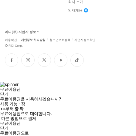
회사 소개
인재채용
리디(주) 사업자 정보
이용약관
개인정보 처리방침
청소년보호정책
사업자정보확인
©
RIDI Corp.
페
인
트
유
틱
이
스
위
튜
톡
스
타
터
브
북
그
램
무료이용권
닫기
무료이용권을 사용하시겠습니까?
사용 가능 :
장
<
>부터
총
화
무료이용권으로 대여합니다.
다른 방법으로 결제
무료이용권
닫기
무료이용권으로