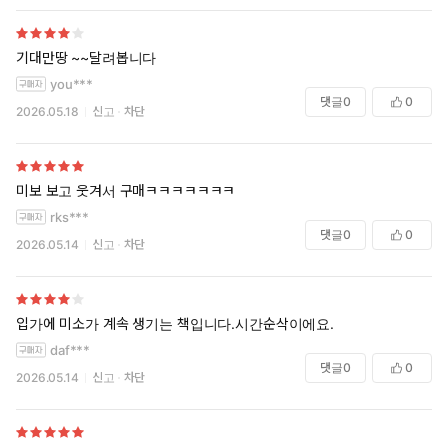
기대만땅 ~~달려봅니다
you***
댓글
0
0
2026.05.18
신고
차단
미보 보고 웃겨서 구매ㅋㅋㅋㅋㅋㅋㅋ
rks***
댓글
0
0
2026.05.14
신고
차단
입가에 미소가 계속 생기는 책입니다.시간순삭이에요.
daf***
댓글
0
0
2026.05.14
신고
차단