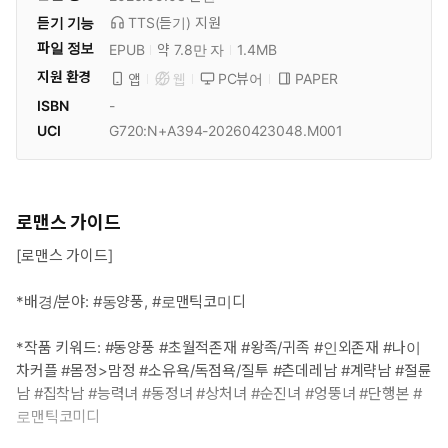
듣기 기능
TTS(듣기)
지원
파일 정보
EPUB
약 7.8만 자
1.4MB
지원 환경
PC뷰어
PAPER
앱
웹
ISBN
-
UCI
G720:N+A394-20260423048.M001
로맨스 가이드
[로맨스 가이드]
*배경/분야: #동양풍, #로맨틱코미디
*작품 키워드: #동양풍 #초월적존재 #왕족/귀족 #인외존재 #나이
차커플 #몸정>맘정 #소유욕/독점욕/질투 #츤데레남 #계략남 #절륜
남 #집착남 #능력녀 #동정녀 #상처녀 #순진녀 #엉뚱녀 #단행본 #
로맨틱코미디