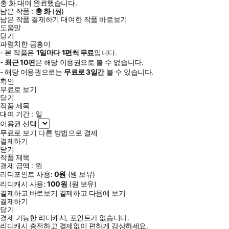
총
화
대여 완료했습니다.
남은 작품 :
총
화
(
원)
남은 작품 결제하기
대여한 작품 바로보기
도움말
닫기
파렴치한 금홍이
- 본 작품은
1일
마다
1
편씩 무료
입니다.
-
최근
10편
은 해당 이용권으로 볼 수 없습니다.
- 해당 이용권으로는
무료로
3일
간
볼 수 있습니다.
확인
무료로 보기
닫기
작품 제목
대여 기간 :
일
이용권 선택
무료로 보기
다른 방법으로 결제
결제하기
닫기
작품 제목
결제 금액 :
원
리디포인트 사용:
0
원
(
원 보유)
리디캐시 사용:
100
원
(
원 보유)
결제하고 바로보기
결제하고 다음에 보기
결제하기
닫기
결제 가능한 리디캐시, 포인트가 없습니다.
리디캐시 충전하고 결제없이 편하게 감상하세요.