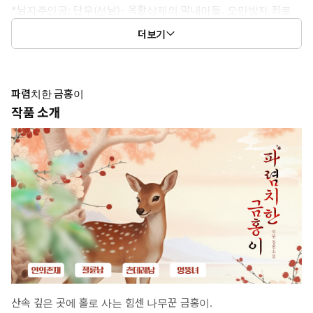
*남자주인공: 단우(선남)- 옥황상제의 막내아들. 오만방자 죄로
천계에서 추방당한 ‘유배된 선남’.
더보기
인간들에게 선덕을 베풀어 정기를 채워야 하지만, 귀찮은 건 질색이
다. 과거 자신이 구해 준 ‘금홍’을 이용해 손쉽게 정기를 채울 궁리뿐
이다.
사슴을 시켜 금홍이 제 옷을 훔치게 유도했으나, 정작 금홍이 저를
파렴치한 금홍이
‘씨내리(?)’ 취급하는 줄도 모르고 앙큼한 그녀에게 흠뻑 빠지고 만
작품 소개
다.
*여자주인공: 금홍이(20세)- 산속의 힘센 나무꾼. 타고난 장사지만
사랑을 쏟아부을 ‘제 아기’에 대한 갈망이 있다.
하지만 아무 씨나 받을 수는 없는 노릇. 인물이 훤칠해야 함은 기본
이요, 고추 또한 우람해야 한다는 확고한 철학이 있다. 그러던 어느
날, 연못에서 목욕하던 선남 단우를 발견한다. 완벽한 아비 후보를
찾아냈다는 환희도 잠시, 그의 날개옷을 훔칠 것인지, 말 것인지 선
택의 기로에 서게 된다.
*이럴 때 보세요: 예쁜 아기를 갖고 싶은 순진한 여주와 결국 여주에
게 감기는 계략남을 보고 싶을 때
산속 깊은 곳에 홀로 사는 힘센 나무꾼 금홍이.