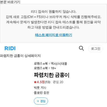
본문 바로가기
인
스
리디 접속이 원활하지 않습니다.
턴
강제 새로 고침(Ctrl + F5)이나 브라우저 캐시 삭제를 진행해주세요.
트
검
계속해서 문제가 발생한다면 리디 접속 테스트를 통해 원인을 파악
색
하고 대응 방법을 안내드리겠습니다.
테스트 페이지로 이동하기
검
리
로그인
색
디
파렴치한 금홍이 상세페이지
홈
으
로
로맨스 e북
역사/시대물
이
로맨스 e북
19+
동
파렴치한 금홍이
4.5
(
13
)
관심
20
빅풋
저자
플로린
출판
관심