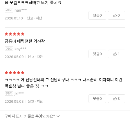
쫌 웃김ㅋㅋㅋ뇌빼고 보기 좋네요
han***
댓글
0
0
2026.05.10
신고
차단
금홍이 매력철철 외전각
kay***
댓글
0
1
2026.05.09
신고
차단
ㅋㅋㅋㅋ 아 선남선녀의 그 선남이구나 ㅋㅋㅋ 나무꾼이 여자라니 이런
역발상 넘나 좋은 것. ㅋㅋ
jkl***
댓글
0
3
2026.05.08
신고
차단
구매자 표시 기준은 무엇인가요?