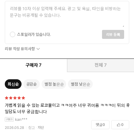
스포일러가 있습니다.
리뷰 등록
리뷰 작성 유의사항
구매자
7
전체
7
최신순
공감순
별점 높은순
별점 낮은순
가볍게 읽을 수 있는 로코물이고 ㅋㅋ여주 너무 귀여움 ㅋㅋㅋ이 뒤의 후
일담도 너무 궁금합니다
kan***
댓글
0
0
2026.05.28
신고
차단