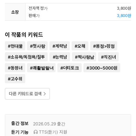
전자책 정가
3,800원
소장
판매가
3,800원
이 작품의 키워드
#
현대물
#
첫사랑
#
계략남
#
오해
#
몸정>맘정
#
소유욕/독점욕/질투
#
능력남
#
짝사랑남
#
직진녀
#
동정녀
#
쾌활발랄녀
#
더티토크
#
3000~5000원
#
고수위
다른 키워드로 검색
출간 정보
2026.05.29
출간
듣기 기능
TTS(듣기)
지원