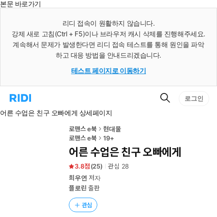
본문 바로가기
인
스
리디 접속이 원활하지 않습니다.
턴
강제 새로 고침(Ctrl + F5)이나 브라우저 캐시 삭제를 진행해주세요.
트
검
계속해서 문제가 발생한다면 리디 접속 테스트를 통해 원인을 파악
색
하고 대응 방법을 안내드리겠습니다.
테스트 페이지로 이동하기
검
리
로그인
색
디
어른 수업은 친구 오빠에게 상세페이지
홈
으
로
로맨스 e북
현대물
이
로맨스 e북
19+
동
어른 수업은 친구 오빠에게
3.8
(
25
)
관심
28
희우연
저자
플로린
출판
관심