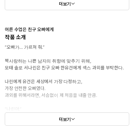
더보기
*여자주인공: 서나린(22세)
첫사랑을 떠올리게 하는 청순한 외모와 달리, 목표를 위해서라면
수단과 방법을 가리지 않는 솔직하고 대담한 면모의 소유자다.
짝사랑남을 위해 유건에게 과외를 부탁하지만, 연습이었던 감정
어른 수업은 친구 오빠에게
은 어느 순간 진짜가 되어 있었다.
작품 소개
“오빠가… 가르쳐 줘.”
*이럴 때 보세요: 다정한 줄만 알았던 친구 오빠가 사실은 완벽한 이
상형이었을 때
짝사랑하는 나쁜 남자의 취향에 맞추기 위해,
모태 솔로 서나린은 친구 오빠 한유건에게 섹스 과외를 부탁한다.
*공감 글귀:
“나린아, 오빤 안 끝났잖아.”
나린에게 유건은 세상에서 가장 다정하고,
“어…?”
가장 안전한 오빠였다.
“그대로 다시 벌려. 자지 받아야지.”
과외를 위해서라면, 서슴없이 제 처음을 내줄 만큼.
“나린아.”
더보기
낮게 깔린 목소리가 귓가를 스쳤다.