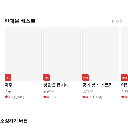
현대물 베스트
더보기
이주
궁합을 봅시다
핑커 퐁커 스토커
어린
스무이레
김살구
또다른
산
4.7
(
1,249
)
4.6
(
596
)
4.7
(
1,064
)
4
소장하기 버튼