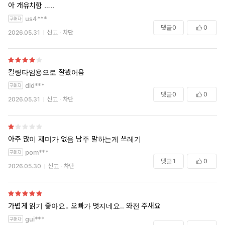
아 개유치함 …..
us4***
댓글
0
0
2026.05.31
신고
차단
킬링타임용으로 잘봤어욤
dld***
댓글
0
0
2026.05.31
신고
차단
아주 많이 재미가 없음 남주 말하는게 쓰레기
pom***
댓글
1
0
2026.05.30
신고
차단
가볍게 읽기 좋아요.. 오빠가 멋지네요.. 와전 주새요
gui***