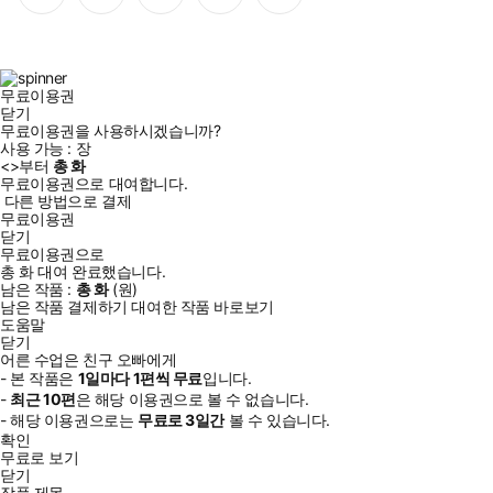
이
스
위
튜
톡
스
타
터
브
북
그
램
무료이용권
닫기
무료이용권을 사용하시겠습니까?
사용 가능 :
장
<
>부터
총
화
무료이용권으로 대여합니다.
다른 방법으로 결제
무료이용권
닫기
무료이용권으로
총
화
대여 완료했습니다.
남은 작품 :
총
화
(
원)
남은 작품 결제하기
대여한 작품 바로보기
도움말
닫기
어른 수업은 친구 오빠에게
- 본 작품은
1일
마다
1
편씩 무료
입니다.
-
최근
10편
은 해당 이용권으로 볼 수 없습니다.
- 해당 이용권으로는
무료로
3일
간
볼 수 있습니다.
확인
무료로 보기
닫기
작품 제목