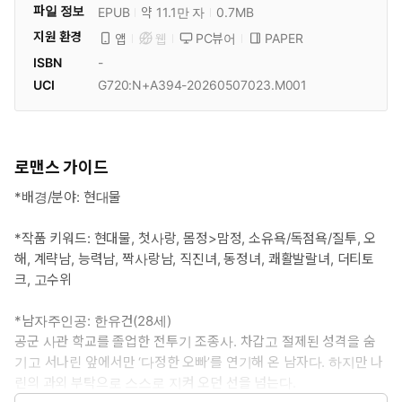
파일 정보
EPUB
약 11.1만 자
0.7MB
지원 환경
PC뷰어
PAPER
앱
웹
ISBN
-
UCI
G720:N+A394-20260507023.M001
로맨스 가이드
*배경/분야: 현대물
*작품 키워드: 현대물, 첫사랑, 몸정>맘정, 소유욕/독점욕/질투, 오
해, 계략남, 능력남, 짝사랑남, 직진녀, 동정녀, 쾌활발랄녀, 더티토
크, 고수위
*남자주인공: 한유건(28세)
공군 사관 학교를 졸업한 전투기 조종사. 차갑고 절제된 성격을 숨
기고 서나린 앞에서만 ‘다정한 오빠’를 연기해 온 남자다. 하지만 나
린의 과외 부탁으로 스스로 지켜 오던 선을 넘는다.