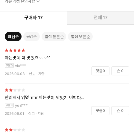
리뷰 작성 유의사항
구매자
17
전체
17
최신순
공감순
별점 높은순
별점 낮은순
아는맛이 더 맛있죠~~~^^
vix***
댓글
0
0
2026.06.03
신고
차단
안읽혀서 읽덮 ㅠㅠ 아는맛이 맛있기 어렵다...
ye8***
댓글
0
0
2026.06.01
신고
차단