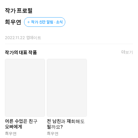
“오빠가 분명히 말했지. 한번 시작하면, 중간에 못 멈춘다고.”
작가 프로필
하지만 침대 위에서 마주한 유건은 나린의 생각과 전혀 달랐다.
희우연
작가 신간 알림 · 소식
“연습은 나랑 하고, 연애는 걔랑 하겠다고?”
2022.11.22
업데이트
그가 피식 웃었다.
수년간 공들여 쓴 가면을 벗어던진 채.
작가의 대표 작품
더보기
“오빠는 딴 놈이랑 구멍 나눠 먹고 싶진 않아.”
어른 수업은 친구
전 남친과 재회해도
오빠에게
될까요?
희우연
희우연