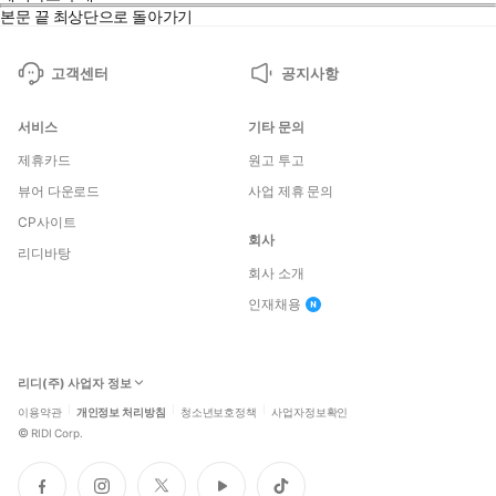
본문 끝
최상단으로 돌아가기
고객센터
공지사항
서비스
기타 문의
제휴카드
원고 투고
뷰어 다운로드
사업 제휴 문의
CP사이트
회사
리디바탕
회사 소개
인재채용
리디(주) 사업자 정보
이용약관
개인정보 처리방침
청소년보호정책
사업자정보확인
©
RIDI Corp.
페
인
트
유
틱