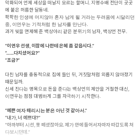
악화되어 언제 세상을 떠날지 모르는 할머니. 지명수배 전단이 곳곳
에 붙은 허름한 달동네.
팍팍한 인생에 머지않아 혼자 남게 될 거라는 두려움에 시달리던
중, 이연우는 기적처럼 한 남자를 만난다.
과거 빚을 면제해 준 백상아리 같은 분위기의 남자, 백상언 전무.
“이연우 선생, 이참에 나한테 은혜 좀 갚읍시다.”
“……다치셨어요?”
“조금?”
다친 남자를 충동적으로 집에 들인 뒤, 거짓말처럼 외롭지 않아졌기
때문일까.
신세 진다는 명목으로 돈을 준다는 백상언의 제안을 거절한 대신,
이연우는 점점 대범하게 그를 자극하기 시작한다.
“예쁜 여자 때리시는 분은 아닌 것 같아서.”
“내가, 너 예쁘대?”
“아까부터 시선, 못 떼셨잖아요. 제가 안에 들어서자마자 따갑도록 쳐
다보시던데.”