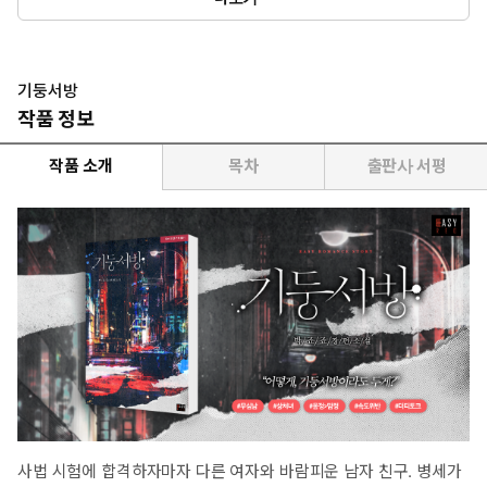
끊어질 듯 이어져 온 삶을 더는 지속하기 어려울지도 모른다는 생각
이 들 때, 지독히도 위험한 남자 백상언을 만난다.
*이럴 때 보세요: 부서질 듯 연약한 여자와 강인한 남자의 구원 서사
고수위 로맨스가 보고 싶을 때!
기둥서방
*공감 글귀: “어떻게, 기둥서방이라도 두게?”
작품 정보
작품 소개
목차
출판사 서평
사법 시험에 합격하자마자 다른 여자와 바람피운 남자 친구. 병세가