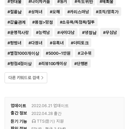
#
현대물
#
나이차커플
#
동거
#
속도위반
#
재회물
#
절륜남
#
상처녀
#
오해
#
카리스마남
#
조직/암흑가
#
갑을관계
#
몸정>맘정
#
소유욕/독점욕/질투
#
운명적사랑
#
능력남
#
사이다남
#
냉정남
#
무심남
#
평범녀
#
다정녀
#
유혹녀
#
더티토크
#
별점1000개이상
#
5000~1만원
#
고수위
#
평점4점이상
#
리뷰100개이상
#
단행본
다른 키워드로 검색
업데이트
2022.06.21
업데이트
출간 정보
2022.04.28
출간
듣기 기능
TTS(듣기)
지원
파일 정보
EPUB
평균 3.5MB