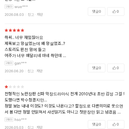
wue***
댓글
0
0
2026.08.03
신고
차단
하씨.. 너무 재밌잖아요
제목보고 망설였는데 왜 망설였죠..?
스토리도 완전 맘에 들고
여주가 너무 매달리네 마네 하던데
남주가 표현을 좀 안해서 그렇지
gan***
찐 순정남이네요
댓글
0
0
2026.06.20
신고
차단
딸기 요구르트 감동이였어요
그리고 씬 정말 최고네요ㅋㅋㅋㅋ
전형적인 노란장판 신파 막장드라마식 전개 2010년대 초반 감성 그걸 의
도했다면 박수쳤겠지만…
정말 보는 내내 이것도? 이것도 나온다고? 할정도로 다른의미로 웃으면
서 봄 다만 정말 안읽혀서 사선읽기도 아니고 첫문장만 읽고 넘겼음 맠다
로 사서 다행이지… 정가주고 샀으면 후회했을듯ㅋㅋㅋㅋㅋ
hso***
댓글
0
0
2026.05.03
신고
차단