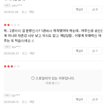
uhc***
댓글
0
0
2025.10.26
신고
차단
하.. 2권까지 갈 분량인가? 1권에서 하차했어야 하는데.. 여주인공 순진한
게 아니라 자존감 너무 낮고 의지도 없고 개답답함.. 이렇게 무매력인 여
주는 또 처음이네요 :(
lov***
댓글
0
1
2025.08.31
신고
차단
스포일러가 있는 리뷰입니다.
리뷰 보기
tjs***
댓글
0
0
2025.08.13
신고
차단