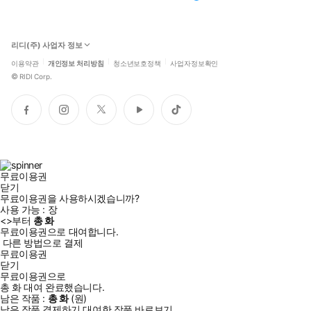
리디(주) 사업자 정보
이용약관
개인정보 처리방침
청소년보호정책
사업자정보확인
©
RIDI Corp.
페
인
트
유
틱
이
스
위
튜
톡
스
타
터
브
북
그
램
무료이용권
닫기
무료이용권을 사용하시겠습니까?
사용 가능 :
장
<
>부터
총
화
무료이용권으로 대여합니다.
다른 방법으로 결제
무료이용권
닫기
무료이용권으로
총
화
대여 완료했습니다.
남은 작품 :
총
화
(
원)
남은 작품 결제하기
대여한 작품 바로보기