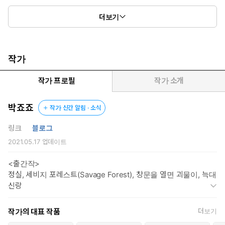
더보기
그게 어떤 결과를 낳을지 생각해 보지도 못한 채.
작가
작가 프로필
작가 소개
박죠죠
작가 신간 알림 · 소식
링크
블로그
2021.05.17
업데이트
<출간작>
정실, 세비지 포레스트(Savage Forest), 창문을 열면 괴물이, 늑대
신랑
작가의 대표 작품
더보기