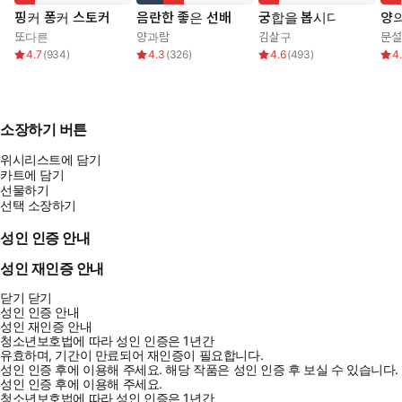
핑커 퐁커 스토커
음란한 좋은 선배
궁합을 봅시다
양의
또다른
양과람
김살구
문설
4.7
(
934
)
4.3
(
326
)
4.6
(
493
)
4
소장하기 버튼
위시리스트에 담기
카트에 담기
선물하기
선택 소장하기
성인 인증 안내
성인 재인증 안내
닫기
닫기
성인 인증 안내
성인 재인증 안내
청소년보호법에 따라 성인 인증은 1년간
유효하며, 기간이 만료되어 재인증이 필요합니다.
성인 인증 후에 이용해 주세요.
해당 작품은 성인 인증 후 보실 수 있습니다.
성인 인증 후에 이용해 주세요.
청소년보호법에 따라 성인 인증은 1년간