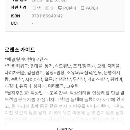
지원 환경
PC뷰어
PAPER
앱
웹
ISBN
9791166949142
UCI
-
로맨스 가이드
*배경/분야: 현대로맨스
*작품 키워드: 현대물, 동거, 속도위반, 조직/암흑가, 오해, 재회물,
나이차커플, 갑을관계, 몸정>맘정, 소유욕/독점욕/질투, 운명적사
랑, 능력남, 사이다남, 절륜남, 냉정남, 무심남, 카리스마남, 평범녀,
다정녀, 유혹녀, 상처녀, 더티토크, 고수위
*남자주인공: 백상언 ― 조폭 간부. 백상아리를 연상케 할 만큼 압
도적인 분위기를 가진 남자. 고향인 동네에 들렀다가 사고에 얽히
고, 한 마리의 초식 동물 같은 여자 이연우를 만나게 된다. 다쳐도
다친 것 같지 않은 남자. 마음에 둬도 마음에 둔 것 같지 않은 남자.
*여자주인공: 이연우 ― 간호조무사. 모두가 손가락질하는 엄마 배
속에서 태어나 할머니의 손에서 자라며, 고단한 삶을 살아온 여자.
더보기