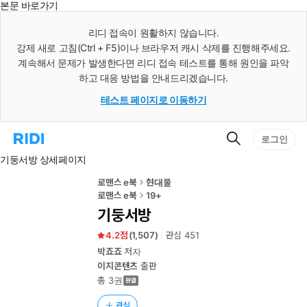
본문 바로가기
인
스
리디 접속이 원활하지 않습니다.
턴
강제 새로 고침(Ctrl + F5)이나 브라우저 캐시 삭제를 진행해주세요.
트
검
계속해서 문제가 발생한다면 리디 접속 테스트를 통해 원인을 파악
색
하고 대응 방법을 안내드리겠습니다.
테스트 페이지로 이동하기
검
리
로그인
색
디
기둥서방 상세페이지
홈
으
로
로맨스 e북
현대물
이
로맨스 e북
19+
동
기둥서방
4.2
(
1,507
)
관심
451
박죠죠
저자
이지콘텐츠
출판
총 3권
관심