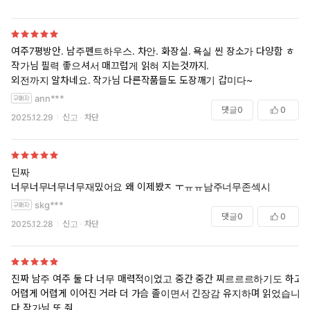
여주7평방안. 남주펜트하우스. 차안. 화장실. 욕실 씬 장소가 다양함 ㅎ
작가님 필력 좋으셔서 매끄럽게 읽혀 지는것까지.
외전까지 알차네요. 작가님 다른작품들도 도장깨기 갑미다~
ann***
댓글
0
0
2025.12.29
신고
차단
딘짜
너무너무너무너무재밌어요 왜 이제봤ㅈ ㅜㅠㅠ남주너무존섹시
skg***
댓글
0
0
2025.12.28
신고
차단
진짜 남주 여주 둘 다 너무 매력적이었고 중간 중간 찌르르르하기도 하고
어렵게 어렵게 이어진 거라 더 가슴 졸이면서 긴장감 유지하며 읽었습니
다 작가님 또 줘