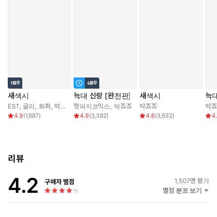
새색시
늑대 신랑 [완전판]
새색시
늑대
EST
,
글리
,
화퍼
,
박죠죠
핫퍼지코믹스
,
박죠죠
박죠죠
박죠
4.9
(
1,887
)
4.9
(
3,382
)
4.6
(
3,632
)
4
리뷰
4.2
1,507
명 평가
구매자 별점
별점 분포 보기