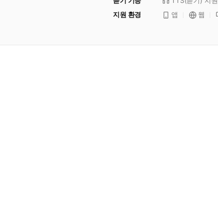
듣기 기능
TTS(듣기)
지원
지원 환경
앱
웹