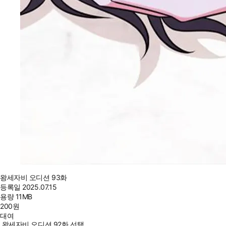
왕세자비 오디션 93화
등록일
2025.07.15
용량
11MB
200
원
대여
왕세자비 오디션 92화 선택