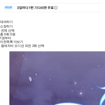
3일
마다
1편 기다리면 무료
리다무
대여하기
소장하기
전체 선택
총
0
화
0원
1권부터
이전목록 더보기
왕세자비 오디션 외전 2화 선택