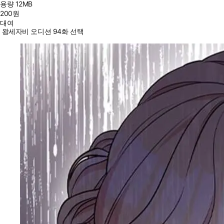
용량
12MB
200
원
대여
왕세자비 오디션 94화 선택