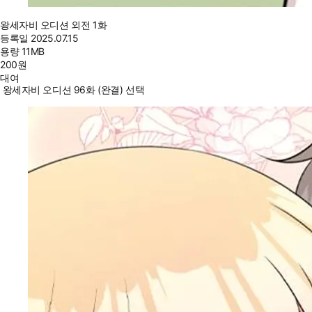
왕세자비 오디션 외전 1화
등록일
2025.07.15
용량
11MB
200
원
대여
왕세자비 오디션 96화 (완결) 선택