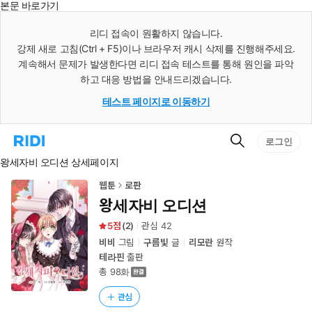
본문 바로가기
인
스
리디 접속이 원활하지 않습니다.
턴
강제 새로 고침(Ctrl + F5)이나 브라우저 캐시 삭제를 진행해주세요.
트
검
계속해서 문제가 발생한다면 리디 접속 테스트를 통해 원인을 파악
색
하고 대응 방법을 안내드리겠습니다.
테스트 페이지로 이동하기
검
리
로그인
색
디
왕세자비 오디션 상세페이지
홈
으
로
웹툰
로판
이
왕세자비 오디션
동
5
(
2
)
관심
42
비비
그림
구름빛
글
리모란
원작
테라핀
출판
총 98화
관심