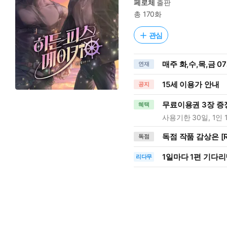
페로체
출판
총 170화
관심
매주 화,수,목,금 0
연재
15세 이용가 안내
공지
무료이용권 3장 증
혜택
사용기한 30일, 1인 
독점 작품 감상은 [R
독점
1일
마다
1편 기다리
리다무