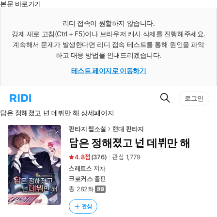
본문 바로가기
인
스
리디 접속이 원활하지 않습니다.
턴
강제 새로 고침(Ctrl + F5)이나 브라우저 캐시 삭제를 진행해주세요.
트
검
계속해서 문제가 발생한다면 리디 접속 테스트를 통해 원인을 파악
색
하고 대응 방법을 안내드리겠습니다.
테스트 페이지로 이동하기
검
리
로그인
색
디
답은 정해졌고 넌 데뷔만 해 상세페이지
홈
으
로
판타지 웹소설
현대 판타지
이
답은 정해졌고 넌 데뷔만 해
동
4.8
(
376
)
관심
1,779
스레트스
저자
크로커스
출판
총 282화
관심