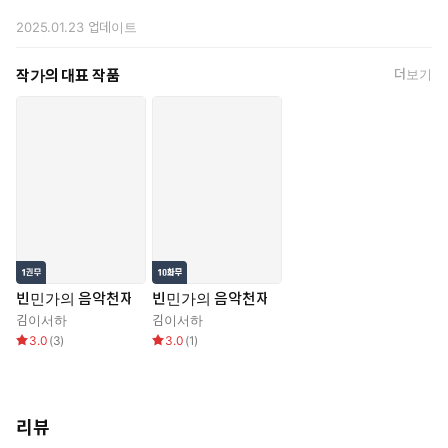
2025.01.23
업데이트
작가의 대표 작품
더보기
빈민가의 음악천재
빈민가의 음악천재
김이서하
김이서하
3.0
(
3
)
3.0
(
1
)
리뷰