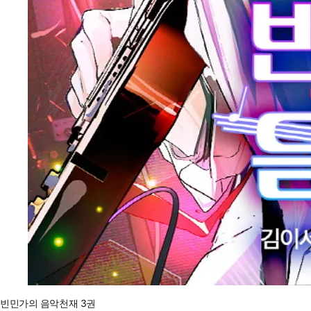
빈민가의 음악천재 3권