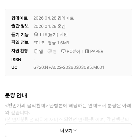
업데이트
2026.04.28
업데이트
출간 정보
2026.04.28
출간
듣기 기능
TTS(듣기)
지원
파일 정보
EPUB
평균 1.6MB
지원 환경
PC뷰어
PAPER
앱
웹
ISBN
-
UCI
G720:N+A022-20260203095.M001
분량 안내
<빈민가의 음악천재> 단행본에 해당하는 연재도서 분량은 아래
와 같습니다.
(본 연재분량은 리디에 서비스 되었던 연재분량이며, 각 단행본의
연재화수와는 차이가 있을 수 있습니다.)
더보기
1권: 1화 ~ 10화