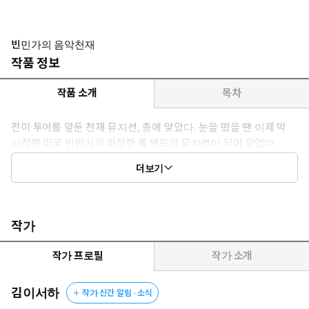
빈민가의 음악천재
작품 정보
작품 소개
목차
전미 투어를 앞둔 천재 뮤지션, 총에 맞았다. 눈을 떴을 땐 이제 막
시작한 미국 빈민가의 허접한 록 밴드의 뮤지션이 되어 있었다.
“또다시 바닥에서 시작하는군. 이것도 나쁘지 않지. 어차피 난 비
더보기
주류니까.”
작가
작가 프로필
작가 소개
김이서하
작가 신간 알림 · 소식