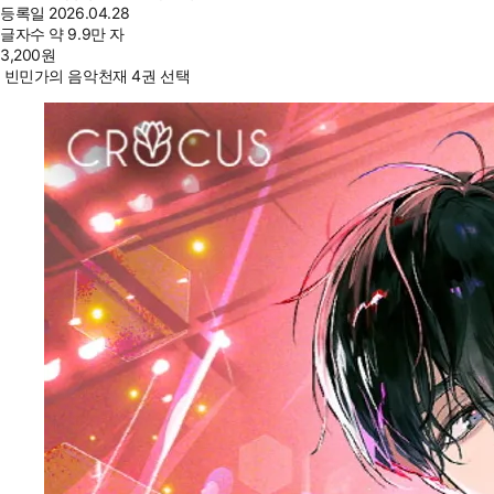
등록일
2026.04.28
글자수
약 9.9만 자
3,200
원
빈민가의 음악천재 4권 선택