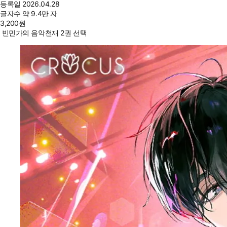
등록일
2026.04.28
글자수
약 9.4만 자
3,200
원
빈민가의 음악천재 2권 선택