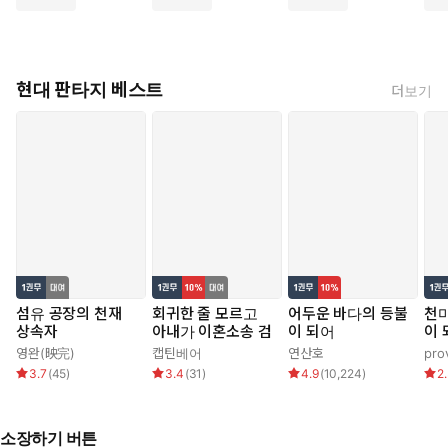
현대 판타지 베스트
더보기
섬유 공장의 천재
회귀한 줄 모르고
어두운 바다의 등불
천마
상속자
아내가 이혼소송 검
이 되어
이 
영완(映完)
캡틴베어
연산호
pro
3.7
(
45
)
3.4
(
31
)
4.9
(
10,224
)
2
소장하기 버튼