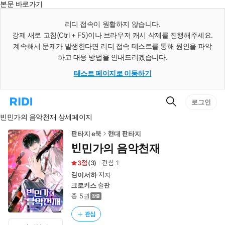
본문 바로가기
인
스
리디 접속이 원활하지 않습니다.
턴
강제 새로 고침(Ctrl + F5)이나 브라우저 캐시 삭제를 진행해주세요.
트
검
계속해서 문제가 발생한다면 리디 접속 테스트를 통해 원인을 파악
색
하고 대응 방법을 안내드리겠습니다.
테스트 페이지로 이동하기
검
리
로그인
색
디
빈민가의 음악천재 상세페이지
홈
으
로
판타지 e북
현대 판타지
이
빈민가의 음악천재
동
3
(
3
)
관심
1
김이서하
저자
크로커스
출판
총 5권
관심