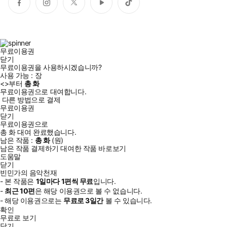
페
인
트
유
틱
이
스
위
튜
톡
스
타
터
브
북
그
램
무료이용권
닫기
무료이용권을 사용하시겠습니까?
사용 가능 :
장
<
>부터
총
화
무료이용권으로 대여합니다.
다른 방법으로 결제
무료이용권
닫기
무료이용권으로
총
화
대여 완료했습니다.
남은 작품 :
총
화
(
원)
남은 작품 결제하기
대여한 작품 바로보기
도움말
닫기
빈민가의 음악천재
- 본 작품은
1일
마다
1
편씩 무료
입니다.
-
최근
10편
은 해당 이용권으로 볼 수 없습니다.
- 해당 이용권으로는
무료로
3일
간
볼 수 있습니다.
확인
무료로 보기
닫기