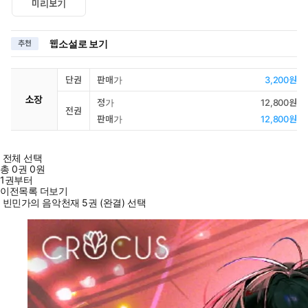
미리보기
웹소설로 보기
추천
단권
판매가
3,200원
소장
정가
12,800원
전권
판매가
12,800원
전체 선택
총
0
권
0원
1권부터
이전목록 더보기
빈민가의 음악천재 5권 (완결) 선택