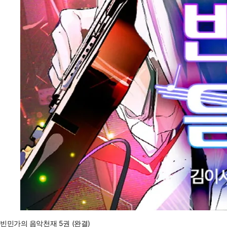
빈민가의 음악천재 5권 (완결)