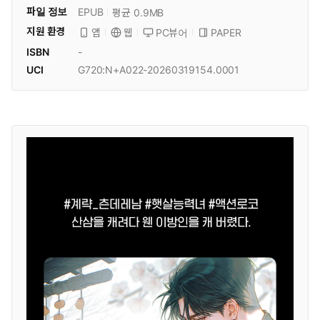
파일 정보
EPUB
평균 0.9MB
지원 환경
PC뷰어
PAPER
앱
웹
ISBN
-
UCI
G720:N+A022-20260319154.0001