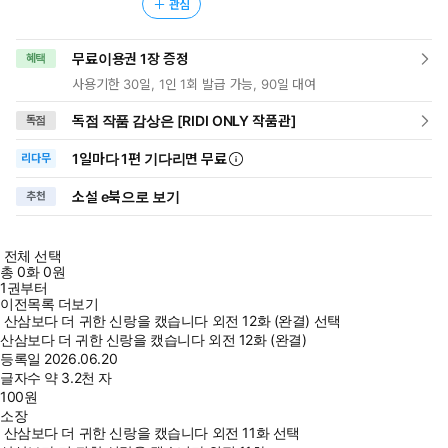
관심
무료이용권 1장 증정
혜택
사용기한 30일, 1인 1회 발급 가능, 90일 대여
독점 작품 감상은 [RIDI ONLY 작품관]
독점
1일
마다
1편 기다리면 무료
리다무
소설 e북으로 보기
추천
전체 선택
총
0
화
0원
1권부터
이전목록 더보기
산삼보다 더 귀한 신랑을 캤습니다 외전 12화 (완결) 선택
산삼보다 더 귀한 신랑을 캤습니다 외전 12화 (완결)
등록일
2026.06.20
글자수
약 3.2천 자
100
원
소장
산삼보다 더 귀한 신랑을 캤습니다 외전 11화 선택