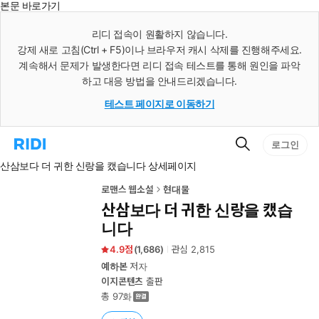
본문 바로가기
인
스
리디 접속이 원활하지 않습니다.
턴
강제 새로 고침(Ctrl + F5)이나 브라우저 캐시 삭제를 진행해주세요.
트
검
계속해서 문제가 발생한다면 리디 접속 테스트를 통해 원인을 파악
색
하고 대응 방법을 안내드리겠습니다.
테스트 페이지로 이동하기
검
리
로그인
색
디
산삼보다 더 귀한 신랑을 캤습니다 상세페이지
홈
으
로
로맨스 웹소설
현대물
이
산삼보다 더 귀한 신랑을 캤습
동
니다
4.9
(
1,686
)
관심
2,815
예하본
저자
이지콘텐츠
출판
총 97화