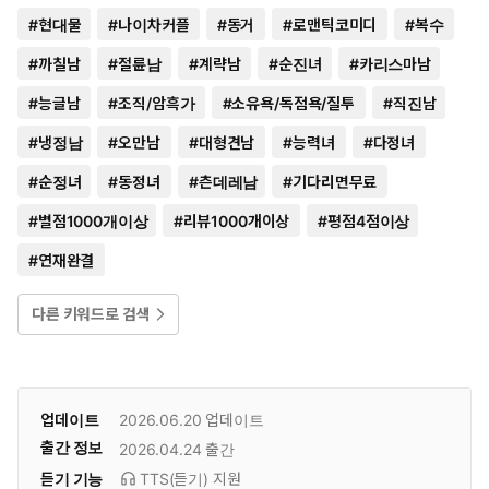
#
현대물
#
나이차커플
#
동거
#
로맨틱코미디
#
복수
#
까칠남
#
절륜남
#
계략남
#
순진녀
#
카리스마남
#
능글남
#
조직/암흑가
#
소유욕/독점욕/질투
#
직진남
#
냉정남
#
오만남
#
대형견남
#
능력녀
#
다정녀
#
순정녀
#
동정녀
#
츤데레남
#
기다리면무료
#
별점1000개이상
#
리뷰1000개이상
#
평점4점이상
#
연재완결
다른 키워드로 검색
업데이트
2026.06.20
업데이트
출간 정보
2026.04.24
출간
듣기 기능
TTS(듣기)
지원