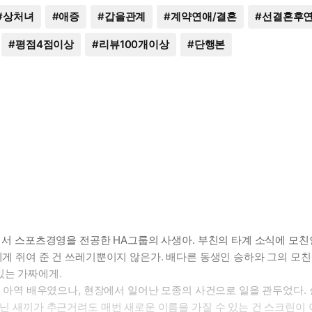
#
상처녀
#
애증
#
갑을관계
#
계약연애/결혼
#
선결혼후
#
평점4점이상
#
리뷰100개이상
#
단행본
다에서 스포츠경영을 전공한 HA그룹의 사생아. 부친의 타계 소식에 모친
제게 쥐여 준 건 쓰레기뿐이지 않은가. 배다른 동생인 승하와 그의 모친
있는 가짜에게.
받던 아역 배우였으나, 현장에서 일어난 모종의 사건으로 일을 관두었다. 
 아닌 새끼가 추근거려도 매번 새로운 이름을 가질 수 있는 건 스크린이