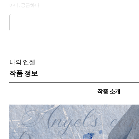
아니, 궁금하다.
*이럴 때 보세요: 사로잡힌 남자와 지워 버리고 싶은 여자 사이의
*공감 글귀: “처맞고 다니는 여자랑 엮이면 인생이 피곤해지거든.
나의 엔젤
작품 정보
작품 소개