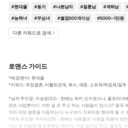
#
현대물
#
동거
#
나쁜남자
#
절륜남
#
계략남
#
능력녀
#
무심녀
#
별점500개이상
#
5000~1만원
다른 키워드로 검색
로맨스 가이드
*배경/분야: 현대물
*키워드: 위장결혼, 비틀린관계, 복수, 애증, 소유욕/독점욕/질투
*남자 주인공: 이승경(33) - 한때는 하키 선수였으나, 플로리
먼트 사업뿐이다. 이딴 걸 돈 주고 하는 사람들이 있다고? 결국 
자와 위장 결혼을 마음먹는다. 누구보다 진짜처럼 행세해 줄 수 
*여자 주인공: 우수지(25) - 한때는 대중들의 사랑을 한몸에 
지는 제 직업에 꽤 만족하는 편이다. 가끔 맞기도 하고, 별것도