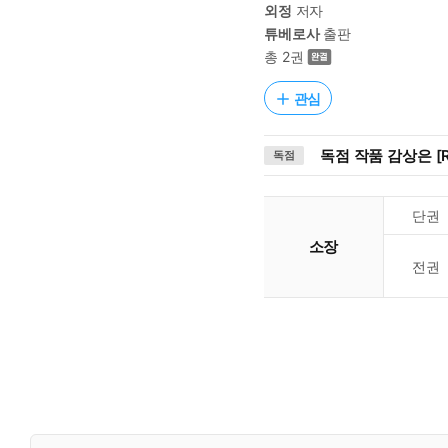
외정
저자
튜베로사
출판
총 2권
관심
독점 작품 감상은 [R
독점
단권
소장
전권