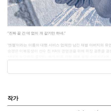
“진짜 끝 간 데 없이 개 같기만 하네.”
‘엔젤’이라는 이름의 대행 서비스 업체만 남긴 재벌 아버지의 유
승경은 이복동생이 선수 친 HA의 경영권을 위해 위장 결혼을 결
상대가 누구라도 좋았다. 제가 만든 각본 위에 올릴 수만 있다면.
“돈 귀한 줄 모르고 막 쓰네.”
“먼저 과소비를 부추기신 건 그…….”
“그쪽이라고 하지 말죠.”
“…….”
“그리고 내가 하려던 건 과소비가 아니고 적당한 소비인데. 수지
작가
우수지.
호텔 라운지에서 바른 자세로 밥을 먹을 수 있고,