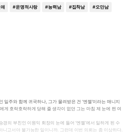
연애
#
운명적사랑
#
능력남
#
집착남
#
오만남
인 일주와 함께 귀국하나, 그가 물려받은 건 ‘엔젤’이라는 매니지
에게 호락호락하게 당해 줄 생각이 없던 그는 마침 제 눈에 띈 여
승경의 부친인 이원익 회장의 눈에 들어 ‘엔젤’에서 일하게 된 수
 아니고서야 불가능한 일이니까. 그런데 이번 의뢰는 좀 이상하다.