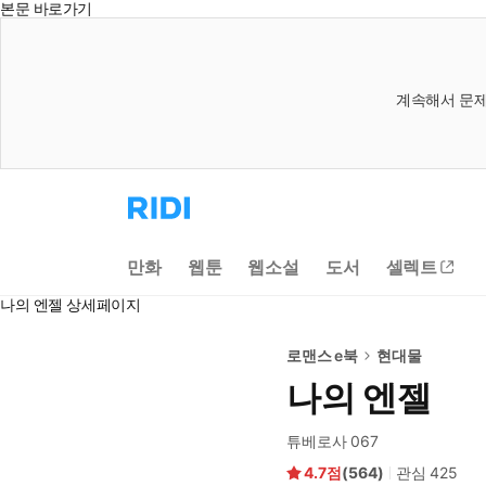
본문 바로가기
계속해서 문제
리
디
홈
으
만화
웹툰
웹소설
도서
셀렉트
로
이
나의 엔젤 상세페이지
동
로맨스 e북
현대물
나의 엔젤
튜베로사 067
4.7
(
564
)
관심
425