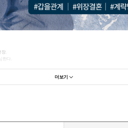
언장.
심한다.
더보기
 씨한테나 과소비지.”