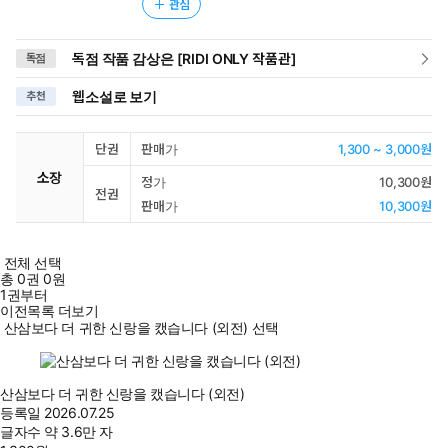
관심
독점 작품 감상은 [RIDI ONLY 작품관]
독점
웹소설로 보기
추천
단권
판매가
1,300 ~ 3,000원
소장
정가
10,300원
전권
판매가
10,300원
전체 선택
총
0
권
0원
1권부터
이전목록 더보기
산삼보다 더 귀한 신랑을 캤습니다 (외전) 선택
산삼보다 더 귀한 신랑을 캤습니다 (외전)
등록일
2026.07.25
글자수
약 3.6만 자