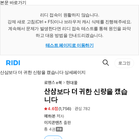
본문 바로가기
인
스
리디 접속이 원활하지 않습니다.
턴
강제 새로 고침(Ctrl + F5)이나 브라우저 캐시 삭제를 진행해주세요.
트
검
계속해서 문제가 발생한다면 리디 접속 테스트를 통해 원인을 파악
색
하고 대응 방법을 안내드리겠습니다.
테스트 페이지로 이동하기
검
리
로그인
색
디
산삼보다 더 귀한 신랑을 캤습니다 상세페이지
홈
으
로
로맨스 e북
현대물
이
산삼보다 더 귀한 신랑을 캤습
동
니다
4.6
(
1,756
)
관심
782
예하본
저자
이지콘텐츠
출판
총 4권