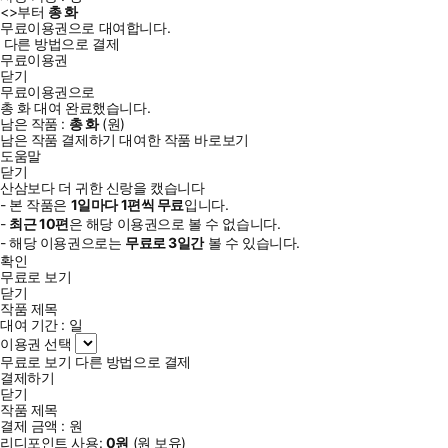
<
>부터
총
화
무료이용권으로 대여합니다.
다른 방법으로 결제
무료이용권
닫기
무료이용권으로
총
화
대여 완료했습니다.
남은 작품 :
총
화
(
원)
남은 작품 결제하기
대여한 작품 바로보기
도움말
닫기
산삼보다 더 귀한 신랑을 캤습니다
- 본 작품은
1일
마다
1
편씩 무료
입니다.
-
최근
10편
은 해당 이용권으로 볼 수 없습니다.
- 해당 이용권으로는
무료로
3일
간
볼 수 있습니다.
확인
무료로 보기
닫기
작품 제목
대여 기간 :
일
이용권 선택
무료로 보기
다른 방법으로 결제
결제하기
닫기
작품 제목
결제 금액 :
원
리디포인트 사용:
0
원
(
원 보유)