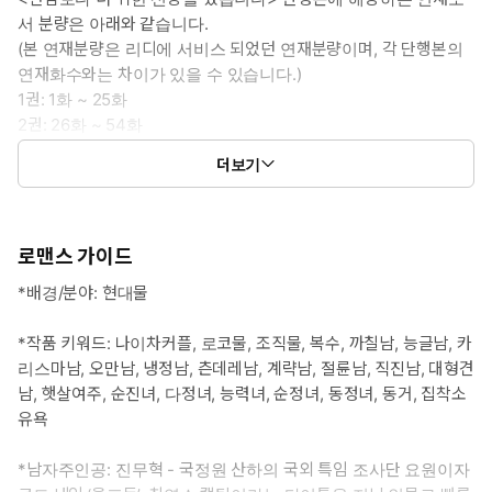
서 분량은 아래와 같습니다.
(본 연재분량은 리디에 서비스 되었던 연재분량이며, 각 단행본의
연재화수와는 차이가 있을 수 있습니다.)
1권: 1화 ~ 25화
2권: 26화 ~ 54화
3권: 55화 ~ 85화
더보기
(외전): 외전 1화 ~ 외전 12화
로맨스 가이드
*배경/분야: 현대물
*작품 키워드: 나이차커플, 로코물, 조직물, 복수, 까칠남, 능글남, 카
리스마남, 오만남, 냉정남, 츤데레남, 계략남, 절륜남, 직진남, 대형견
남, 햇살여주, 순진녀, 다정녀, 능력녀, 순정녀, 동정녀, 동거, 집착소
유욕
*남자주인공: 진무혁 - 국정원 산하의 국외 특임 조사단 요원이자