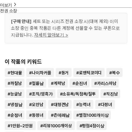
더보기
전권 소장
[구매 안내]
세트 또는 시리즈 전권 소장 시(대여 제외) 이미
소장 중인 중복 작품은 다른 계정에 선물할 수 있는 쿠폰으로
지급됩니다.
자세히 알아보기 >
이 작품의 키워드
#
현대물
#
나이차커플
#
동거
#
로맨틱코미디
#
복수
#
까칠남
#
절륜남
#
계략남
#
순진녀
#
카리스마남
#
능글남
#
조직/암흑가
#
소유욕/독점욕/질투
#
직진남
#
냉정남
#
오만남
#
대형견남
#
능력녀
#
다정녀
#
순정녀
#
동정녀
#
츤데레남
#
별점1000개이상
#
1만원~2만원
#
리뷰1000개이상
#
평점4점이상