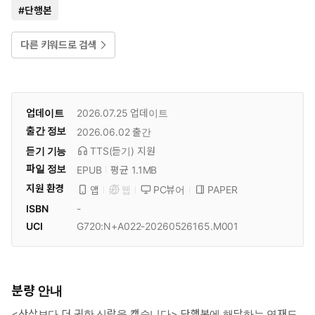
#
단행본
다른 키워드로 검색
업데이트
2026.07.25
업데이트
출간 정보
2026.06.02
출간
듣기 기능
TTS(듣기)
지원
파일 정보
EPUB
평균 1.1MB
지원 환경
PC뷰어
PAPER
앱
웹
ISBN
-
UCI
G720:N+A022-20260526165.M001
분량 안내
<산삼보다 더 귀한 신랑을 캤습니다> 단행본에 해당하는 연재도