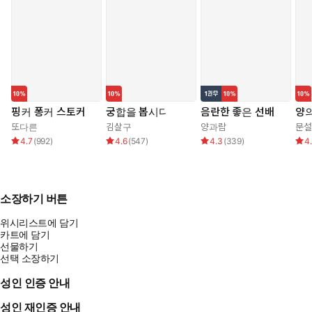
핑커 퐁커 스토커
궁합을 봅시다
음란한 좋은 선배
양의
또다른
김살구
양과람
문설
4.7
(
992
)
4.6
(
547
)
4.3
(
339
)
4
소장하기 버튼
위시리스트에 담기
카트에 담기
선물하기
선택 소장하기
성인 인증 안내
성인 재인증 안내