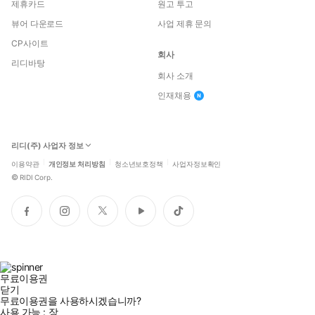
제휴카드
원고 투고
뷰어 다운로드
사업 제휴 문의
CP사이트
회사
리디바탕
회사 소개
인재채용
리디(주) 사업자 정보
이용약관
개인정보 처리방침
청소년보호정책
사업자정보확인
©
RIDI Corp.
페
인
트
유
틱
이
스
위
튜
톡
스
타
터
브
북
그
램
무료이용권
닫기
무료이용권을 사용하시겠습니까?
사용 가능 :
장