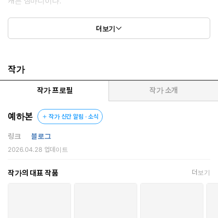
캐는 심마니이다.
어느 날, 전설의 천종산삼을 캐고자 출입 금지 구역으로 향한 하임
더보기
은
우연히 피 칠갑을 한 채 생매장된 남자를 구하게 되는데.
“알다시피 내가 기억이 없어서 아무것도 떠오르지 않는군요.”
작가
“…….”
“그러니까 임하임 씨가 나 좀 도와줘요.”
작가 프로필
작가 소개
이름도, 과거도 잊은 남자.
예하본
작가 신간 알림 · 소식
분명 가까이해선 안 될 분위기를 풍겼지만
흙투성이로도 빛나는 그에게 첫눈에 반해 버린 하임.
링크
블로그
2026.04.28
업데이트
“귀신 무섭다며. 내가 귀신보다 무서운 놈이면 어쩌려고. 음?”
“저는…… 저는 좋아요.”
작가의 대표 작품
더보기
국외 특임 조사단 ‘NEXA’의 핵심 병기, 진무혁.
숨이 멎기 직전에 기적적으로 살아난 그는 하임의 정성스러운 간
호 덕에 몸을 회복하고,