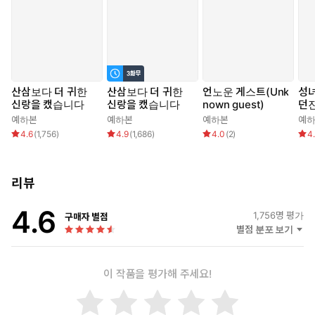
기억이 없는 척, 수상한 마을에 숨겨진 비밀을 파헤치기로 한다.
“원래 이렇게 불쌍한 사람들한테 잘해 줘요?”
“네?”
“다른 남자들한테도 간이고 쓸개고 다 빼 줄 것처럼 구냐, 이 말이
야.”
산삼보다 더 귀한
산삼보다 더 귀한
언노운 게스트(Unk
성
신랑을 캤습니다
신랑을 캤습니다
nown guest)
던
“아, 아니요. 저는 아무에게나 잘해 주지 않아요.”
예하본
예하본
예하본
예
4.6
(
1,756
)
4.9
(
1,686
)
4.0
(
2
)
4
순수하리만치 맑고 헌신적인 그녀의 모습에
무혁은 초연해야 할 감정들이 엉뚱한 방향으로 부상하는 걸 느끼는
데.
리뷰
“안 춥게 해 줄까?”
4.6
1,756
명 평가
구매자 별점
“……네.”
별점 분포 보기
“순진한 시골 아가씨는 상상해 본 적 없는 방식일 텐데?”
무혁은 숨 쉴 타이밍조차 모르는 어설픈 여자를 제 아래에 눕히고는,
이 작품을 평가해 주세요!
귓불을 아프지 않게 깨물었다.