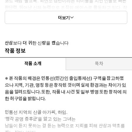
코드 네임 ‘울프독’. 최연소 캡틴이라는 타이틀을 지닌 인물로 빠른
판단력, 뛰어난 신체 능력으로 조직의 에이스로 활동하고 있다. 작
전 중 죽음의 위기에서 하임의 도움으로 목숨을 기적적으로 건진
더보기
후, 마을에 숨어 상처를 회복하며 그녀의 특수한 능력에 대해 알게
된다. 어딘지 수상한 하임의 능력에 그녀를 감시하다 한없이 순수
한 매력에 서서히 빠져든다.
산삼보다 더 귀한 신랑을 캤습니다
*여자주인공: 임하임 - 민간인 통제 구역에 사는 젊은 심마니. 비청
작품 정보
각적 신호까지 감지하는 희귀 질환을 앓고 있다. 산삼을 캐기 위해
올라간 산에서 자신의 능력을 사용하여 생매장당한 그를 구해 낸다.
작품 소개
목차
기억을 잃었다고 주장하는 무혁을 사명감을 가지고 지극정성으로
돌본다. 잘생긴 무혁의 외모와 무뚝뚝한 듯 다정한 태도에 시골 소녀
※ 본 작품의 배경은 민통선(민간인 출입통제선) 구역을 참고하였
의 마음은 녹아내리고 마는데…….
으나 지역, 기관, 명칭 등은 창작된 것이며 실제 환경과는 차이가 있
음을 알려드립니다. 또한, 작품 내 사건 및 일부 병명 또한 창작에 의
*이럴 때 보세요: 시골 힐링물을 가장한 스펙터클한 사건물이 보고
한 허구임을 밝힙니다.
싶을 때.
민통선 지역의 산골 아가씨, 하임.
*공감 글귀: “죽을 뻔한 놈 살려 놨으니 이왕 이렇게 된 거 계속 책임
‘청각 공명 증후군’을 앓고 있는 그녀는
져 봐요.”
남들이 듣지 못하는 걸 듣는 능력으로 지뢰를 피해 산삼과 약초를