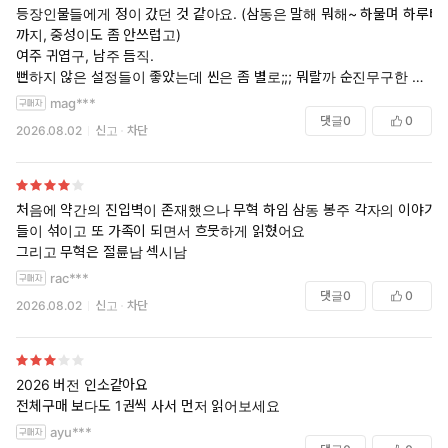
등장인물들에게 정이 갔던 것 같아요. (삼동은 말해 뭐해~ 하물며 하루타
까지, 중성이도 좀 안쓰럽고)
여주 귀엽구, 남주 듬직.
뻔하지 않은 설정들이 좋았는데 씬은 좀 별로;;; 뭐랄까 순진무구한 여주
에게 그렇게 노골적인 단어와 표현들은 어쩐지 배려없어 보여서
mag***
책 속의 남주 이미지랑 안 맞아 보이더라구요.
댓글
0
0
2026.08.02
신고
차단
처음에 약간의 진입벽이 존재했으나 무혁 하임 삼동 봉주 각자의 이야기
들이 섞이고 또 가족이 되면서 흐뭇하게 읽혔어요
그리고 무혁은 절륜남 섹시남
rac***
댓글
0
0
2026.08.02
신고
차단
2026 버전 인소같아요
전체구매 보다도 1권씩 사서 먼저 읽어보세요
ayu***