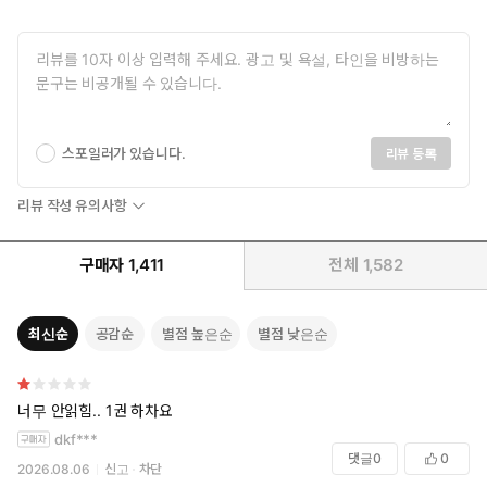
“음? 셋 셀 동안 대답 안 하면 집에 가고 싶어도 못 가요.”
스포일러가 있습니다.
리뷰 등록
리뷰 작성 유의사항
구매자
1,411
전체
1,582
최신순
공감순
별점 높은순
별점 낮은순
너무 안읽힘.. 1권 하차요
dkf***
댓글
0
0
2026.08.06
신고
차단