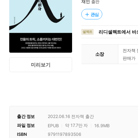
재인
출판
관심
리디셀렉트에서 바로
셀렉트
전자책 
소장
판매가
미리보기
출간 정보
2022.06.16
전자책 출간
파일 정보
약 17.7만 자
EPUB
16.9MB
ISBN
9791197893506