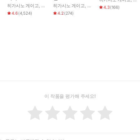
난주
히가시노 게이고
,
양윤옥
히가시노 게이고
,
김난주
4.3
(
166
)
4.6
(
4,524
)
4.2
(
274
)
이 작품을 평가해 주세요!