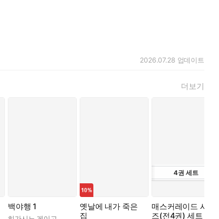
2026.07.28
업데이트
더보기
4
권
세트
백야행 1
옛날에 내가 죽은
매스커레이드 시리
집
즈(전4권) 세트
억관
히가시노 게이고
,
김난주