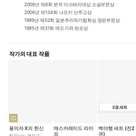
2006년 제6회 본격 미스테리대상 소설부문상
2006년 제134회 나오키 산주고상
1999년 제52회 일본추리작가협회상 장편부문상
1985년 제31회 에도가와 란포상
작가의 대표 작품
2
권
세트
용의자 X의 헌신
매스커레이드 라이
백야행 세트 (전2
프
권)
히가시노 게이고
,
양억관