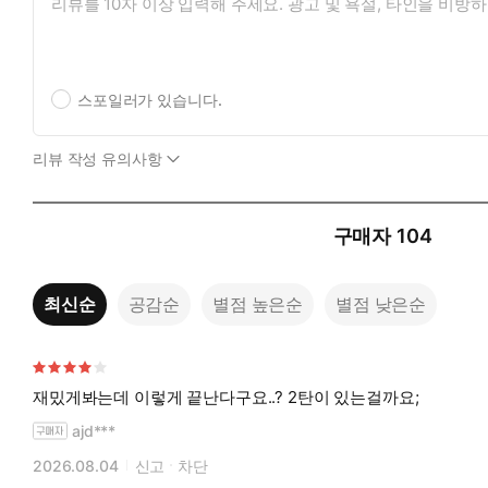
스포일러가 있습니다.
리뷰 작성 유의사항
구매자
104
최신순
공감순
별점 높은순
별점 낮은순
재밌게봐는데 이렇게 끝난다구요..? 2탄이 있는걸까요;
ajd***
2026.08.04
신고
차단