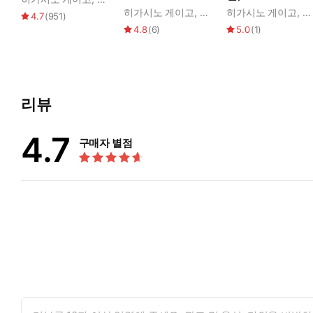
히가시노 게이고
,
김은모
히가시노 게이고
,
김
4.7
(
951
)
4.8
(
6
)
5.0
(
1
)
리뷰
4.7
구매자 별점