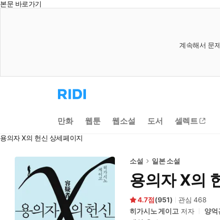
본문 바로가기
계속해서 문제
리
디
홈
으
만화
웹툰
웹소설
도서
셀렉트
로
이
용의자 X의 헌신 상세페이지
동
소설
일본 소설
용의자 X의 
4.7
(
951
)
관심
468
히가시노 게이고
저자
양억