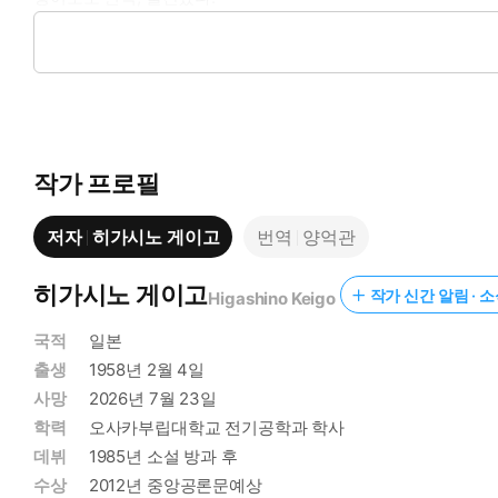
『용의자 X의 헌신』은 추리 소설 역사상 가장 슬프고 가장 아름
지만, 작품을 처음부터 끝까지 견인하는 것은 사랑과 헌신이라는
한동안 넋을 잃게 만든다. 그리고 인간이 이렇게까지 한 사람을 
도쿄 에도가와 인근 한 연립 주택에서 중년 남자가 모녀에 의해 
작가 프로필
한 것이다. 여자의 이름은 하나오카 야스코. 한때 술집 호스티스
등학교 수학교사 이시가미가 그녀를 돕겠다고 나선다. 궁지에 빠
저자
히가시노 게이고
번역
양억관
백 년에 한번 나올까 말까 한 천재라는 소리를 듣던 그는 빈틈
사건 다음날, 얼굴을 알아볼 수 없는 중년 남자의 변사체가 발견
시락 가게 주소를 알아냈다는 사실이 드러난다. 자연히 야스코가
히가시노 게이고
작가 신간 알림 · 
Higashino Keigo
는 공전을 거듭한다.
국적
일본
수사가 답보 상태에 빠진 상황에서 형사 구사나기는 대학 동창 유
출생
1958년 2월 4일
물리학자, 일명 ‘탐정 갈릴레오’. 사건을 추적하게 된 유가와
는 사실을 기억해 낸다. 그리고 이시가미가 사건에 개입했음을 
사망
2026년 7월 23일
사건은 새로운 국면에 접어들게 되고, 한 치도 물러설 수 없는 천
학력
오사카부립대학교 전기공학과 학사
천재 수학자가 사회의 모든 악으로부터 모녀를 지키기 위해 스스
데뷔
1985년 소설 방과 후
수상
2012년 중앙공론문예상