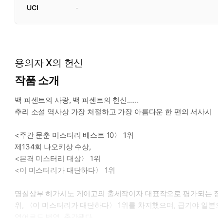
UCI
-
용의자 X의 헌신
작품 소개
백 퍼센트의 사랑, 백 퍼센트의 헌신……
추리 소설 역사상 가장 처절하고 가장 아름다운 한 편의 서사시
<주간 문춘 미스터리 베스트 10〉 1위
제134회 나오키상 수상,
<본격 미스터리 대상〉 1위
<이 미스터리가 대단하다〉 1위
명실상부 히가시노 게이고의 출세작이자 대표작으로 평가되는 장편
위, 〈이 미스터리가 대단하다〉 1위를 차지했으며, 급기야 일본
영어로도 번역, 출간됐다.