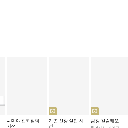
나미야 잡화점의
가면 산장 살인 사
탐정 갈릴레오
기적
건
히가시노 게이고
,
양