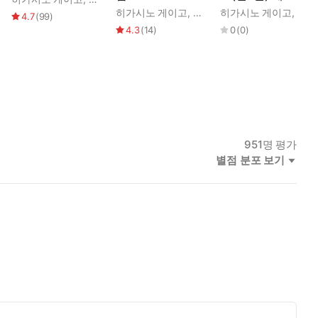
히가시노 게이고
,
최고은
히가시노 게이고
,
양윤
4.7
(
99
)
4.3
(
14
)
0
(
0
)
951
명 평가
별점 분포 보기