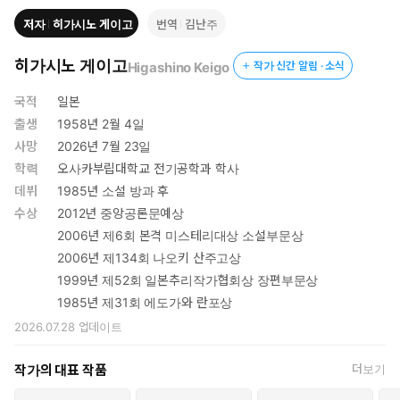
극이 닥친다. 엄마가 집에 불을 질러 동반 자살을 시도했으나 결국
저자
히가시노 게이고
번역
김난주
마리코와 아버지만이 극적으로 목숨을 건지게 되었다. 대학생이 된
마리코는 어머니가 동반 자살을 기도한 이유를 밝혀내기 위해 도쿄
히가시노 게이고
Higashino Keigo
작가 신간 알림 · 소식
로 향하는데….
국적
일본
출생
1958년 2월 4일
사망
2026년 7월 23일
학력
오사카부립대학교 전기공학과 학사
데뷔
1985년 소설 방과 후
수상
2012년 중앙공론문예상
2006년 제6회 본격 미스테리대상 소설부문상
2006년 제134회 나오키 산주고상
1999년 제52회 일본추리작가협회상 장편부문상
1985년 제31회 에도가와 란포상
2026.07.28
업데이트
작가의 대표 작품
더보기