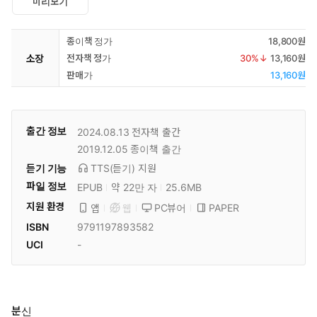
미리보기
종이책 정가
18,800원
소장
전자책 정가
30
%↓
13,160원
판매가
13,160원
출간 정보
2024.08.13
전자책 출간
2019.12.05
종이책 출간
듣기 기능
TTS(듣기)
지원
파일 정보
EPUB
약 22만 자
25.6MB
지원 환경
PC뷰어
PAPER
앱
웹
ISBN
9791197893582
UCI
-
분신