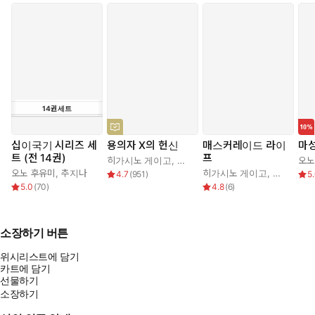
14
권
세트
십이국기 시리즈 세
용의자 X의 헌신
매스커레이드 라이
마
트 (전 14권)
프
히가시노 게이고
,
양억관
오노
오노 후유미
,
추지나
히가시노 게이고
,
김은모
4.7
(
951
)
5
5.0
(
70
)
4.8
(
6
)
소장하기 버튼
위시리스트에 담기
카트에 담기
선물하기
소장하기