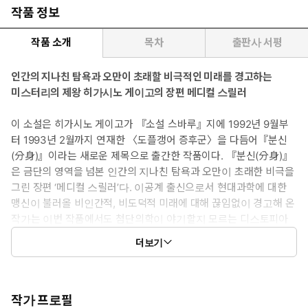
작품 정보
작품 소개
목차
출판사 서평
인간의 지나친 탐욕과 오만이 초래할 비극적인 미래를 경고하는
미스터리의 제왕 히가시노 게이고의 장편 메디컬 스릴러
이 소설은 히가시노 게이고가 『소설 스바루』지에 1992년 9월부
터 1993년 2월까지 연재한 〈도플갱어 증후군〉을 다듬어『분신
(分身)』이라는 새로운 제목으로 출간한 작품이다. 『분신(分身)』
은 금단의 영역을 넘본 인간의 지나친 탐욕과 오만이 초래한 비극을
그린 장편 ‘메디컬 스릴러’다. 이공계 출신으로서 현대과학에 대한
맹신이 불러올 비인간적, 비도덕적 미래에 대해 끊임없이 경고해 온
작가는 이번 작품에서도 첨단의학이 야기할지 모르는 디스토피아
의 암울한 세계를 드라마틱하고도 현실감 있게 그려 냈다.
더보기
과대학 교수인 아버지와 상냥한 어머니의 외동딸로 부족함이 없이
산 대학생 우지이에 마리코. 그런 마리코에게 단 하나 고민은 자신
이 부모를 전혀 닮지 않았다는 것. 어느 해 겨울, 그녀에게 엄청난 비
작가 프로필