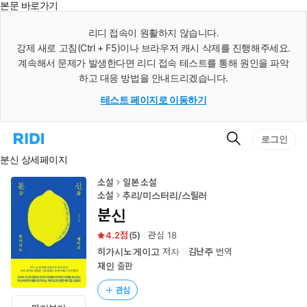
본문 바로가기
인
스
리디 접속이 원활하지 않습니다.
턴
강제 새로 고침(Ctrl + F5)이나 브라우저 캐시 삭제를 진행해주세요.
트
검
계속해서 문제가 발생한다면 리디 접속 테스트를 통해 원인을 파악
색
하고 대응 방법을 안내드리겠습니다.
테스트 페이지로 이동하기
검
리
로그인
색
디
분신 상세페이지
홈
으
로
소설
일본 소설
이
소설
추리/미스터리/스릴러
동
분신
4.2
(
5
)
관심
18
히가시노 게이고
저자
김난주
번역
재인
출판
관심