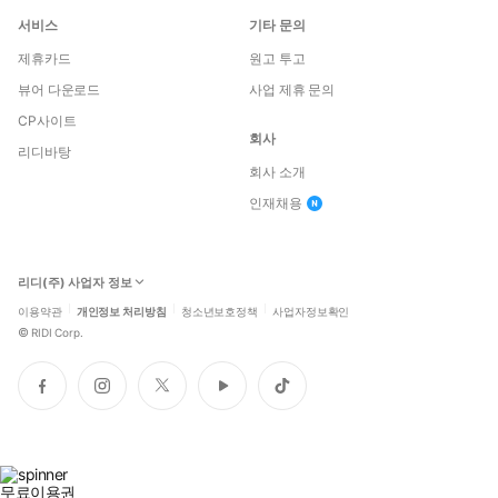
서비스
기타 문의
제휴카드
원고 투고
뷰어 다운로드
사업 제휴 문의
CP사이트
회사
리디바탕
회사 소개
인재채용
리디(주) 사업자 정보
이용약관
개인정보 처리방침
청소년보호정책
사업자정보확인
©
RIDI Corp.
페
인
트
유
틱
이
스
위
튜
톡
스
타
터
브
북
그
램
무료이용권