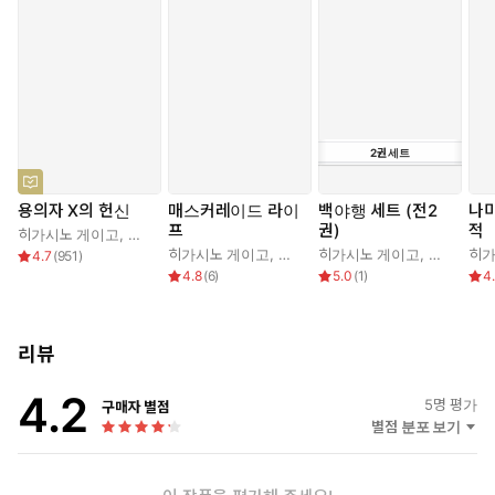
2
권
세트
용의자 X의 헌신
매스커레이드 라이
백야행 세트 (전2
나
프
권)
적
히가시노 게이고
,
양억관
히가시노 게이고
,
김은모
히가시노 게이고
,
김난주
히가
4.7
(
951
)
4.8
(
6
)
5.0
(
1
)
4
리뷰
4.2
5
명 평가
구매자 별점
별점 분포 보기