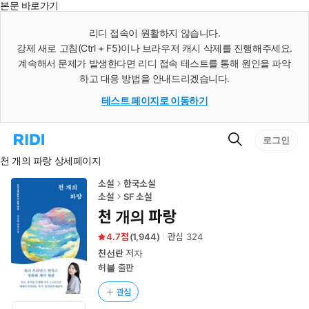
본문 바로가기
인
스
리디 접속이 원활하지 않습니다.
턴
강제 새로 고침(Ctrl + F5)이나 브라우저 캐시 삭제를 진행해주세요.
트
검
계속해서 문제가 발생한다면 리디 접속 테스트를 통해 원인을 파악
색
하고 대응 방법을 안내드리겠습니다.
테스트 페이지로 이동하기
검
리
로그인
색
디
천 개의 파랑 상세페이지
홈
으
로
소설
한국소설
이
소설
SF 소설
동
천 개의 파랑
4.7
(
1,944
)
관심
324
천선란
저자
허블
출판
관심