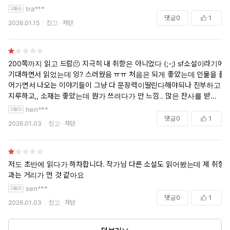
tra***
댓글
0
1
2026.01.15
신고
차단
200쪽까지 읽고 드랍🫠 지극히 내 취향은 아니었다 (;-;) sf소설이라기에
기대하면서 읽었는데 잉? 스러웠음 ㅠㅠ 처음은 되게 좋았는데 인물을 풀
어가면서 나오는 이야기들이 그냥 다 문장력이딸린다해야되나 진부하고
지루하고,, 소재는 좋았는데 뭔가 쓰려다가 만 느낌.. 많은 찬사를 받은 책
이라서 너무 기대했나 싶기도 하다🥲 아쉬워요...
hen***
댓글
0
1
2026.01.03
신고
차단
저도 초반에 읽다가 하차합니다. 작가님 다른 소설도 읽어봤는데 제 취향
과는 거리가 먼 것 같아요
sen***
댓글
0
1
2026.01.03
신고
차단