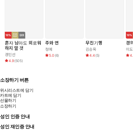
혼자 남아도 외로워
주와 연
무진기행
경
하지 말 것
청예
김승옥
이도
경민선
5.0
(
6
)
4.4
(
5
)
4
4.9
(
505
)
소장하기 버튼
위시리스트에 담기
카트에 담기
선물하기
소장하기
성인 인증 안내
성인 재인증 안내