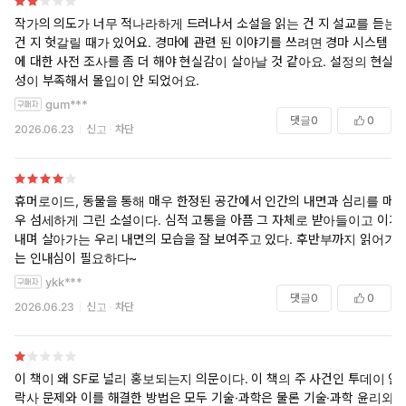
작가의 의도가 너무 적나라하게 드러나서 소설을 읽는 건 지 설교를 듣는
건 지 헛갈릴 때가 있어요. 경마에 관련 된 이야기를 쓰려면 경마 시스템
에 대한 사전 조사를 좀 더 해야 현실감이 살아날 것 같아요. 설정의 현실
성이 부족해서 몰입이 안 되었어요.
gum***
댓글
0
0
2026.06.23
신고
차단
휴머로이드, 동물을 통해 매우 한정된 공간에서 인간의 내면과 심리를 매
우 섬세하게 그린 소설이다. 심적 고통을 아픔 그 자체로 받아들이고 이겨
내며 살아가는 우리 내면의 모습을 잘 보여주고 있다. 후반부까지 읽어가
는 인내심이 필요하다~
ykk***
댓글
0
0
2026.06.23
신고
차단
이 책이 왜 SF로 널리 홍보되는지 의문이다. 이 책의 주 사건인 투데이 안
락사 문제와 이를 해결한 방법은 모두 기술·과학은 물론 기술·과학 윤리와