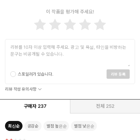
들은 이제 하나로 모여 거대한 파랑波浪을 이룬다. 긴 습작의 시간
으로 단련된 문학적 근육, 그 동력으로 지금 이 순간도 쉼 없이 쓰고
이 작품을 평가해 주세요!
있는 작가. 이 성실함만으로도 천선란의 행보는 더할 나위 없이 미
더운데, 그는 언제나 여기보다 더 먼 곳을, 더 넓은 곳을 응시하는 곧
고 너른 시선까지 가지고 있다. 10년 동안 모인 작은 물방울들이 만
들어낸 물결은 이제 막 밀려오기 시작했다. ‘이미 완성된 작가’ 천선
란, 그의 이름은 한국과학문학상의 또 다른 성취로 기억될 것이다.
스포일러가 있습니다.
리뷰 등록
리뷰 작성 유의사항
구매자
237
전체
252
최신순
공감순
별점 높은순
별점 낮은순