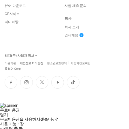
뷰어 다운로드
사업 제휴 문의
CP사이트
회사
리디바탕
회사 소개
인재채용
리디(주) 사업자 정보
이용약관
개인정보 처리방침
청소년보호정책
사업자정보확인
©
RIDI Corp.
페
인
트
유
틱
이
스
위
튜
톡
스
타
터
브
북
그
램
무료이용권
닫기
무료이용권을 사용하시겠습니까?
사용 가능 :
장
<
>부터
총
화