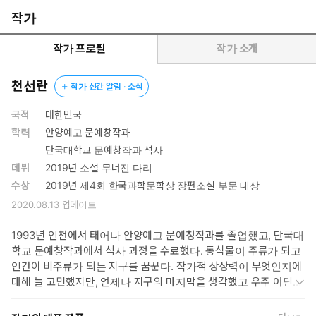
지는 얇고 가느다란 풀잎에 초점을 맞추기에는 너무 빠르고 가까
작가
워 쉽지 않다. 하지만 천선란 작가는 있는 힘껏 고개를 돌려 흐릿
한 풀잎을 바라본다. 지나칠 수밖에 없을지라도, 있는 힘껏 미간
작가 프로필
작가 소개
을 찌푸린다.”
-손수현(배우)
천선란
작가 신간 알림 · 소식
‘한국과학문학상’의 또 다른 성취로 기억될 이름!
국적
대한민국
우리 SF가 품게 된 가장 따뜻한 물결, 천선란!
학력
안양예고 문예창작과
단국대학교 문예창작과 석사
데뷔
2019년 소설 무너진 다리
열일곱 살, 천선란은 무작정 소설가가 되고 싶다는 꿈을 안고 부
수상
2019년 제4회 한국과학문학상 장편소설 부문 대상
모님의 허락 없이 예술고등학교 문예창작과에 진학한다. 소설을
2020.08.13
업데이트
쓸 수 있는 공간이라면 아주 작은 곳이라도 어디든지 발을 디뎠
다. 잠시 소설 쓰기를 작파한 적도 있지만 ‘이야기를 쓰는 사람’이
1993년 인천에서 태어나 안양예고 문예창작과를 졸업했고, 단국대
되고 싶다는 열망은 뿌리칠 수 없었다. 그는 언제나 ‘작가’였다. 글
학교 문예창작과에서 석사 과정을 수료했다. 동식물이 주류가 되고
을 쓰지 않을 때도 언제나 무언가를 상상했고, 이야기를 꿰고, 인
인간이 비주류가 되는 지구를 꿈꾼다. 작가적 상상력이 무엇인지에
물에게 숨을 불어넣고 있었기 때문이다. 천선란은 데뷔 전부터 브
대해 늘 고민했지만, 언제나 지구의 마지막을 생각했고 우주 어딘가
릿G, 환상문학웹진 거울 등 여러 플랫폼에 꾸준히 작품을 업로드
에서 일어나는 일들을 꿈꿨다. 어느 날 문득 그런 일들을 소설로 옮
하며 내실을 다져왔다. 소설가를 꿈꾸던 소녀는 10년 후, 한국과
겨놔야겠다고 생각했다. 대부분의 시간 늘 상상하고, 늘 무언가를 쓰