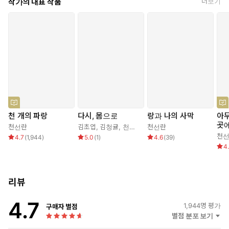
작가의 대표 작품
더보기
학문학상 장편 대상을 받으며 한국 SF계에서 가장 주목받는 총아
고 있다. 2019년 9월 첫 장편소설 《무너진 다리》를 출판했고, 201
가 된다.
9년 제4회 한국과학문학상에서 《천 개의 파랑》으로 장편소설 부
2019년 첫 장편소설 『무너진 다리』로 SF 팬들에게 눈도장을
문 대상을 수상했다.
찍었고, 2020년 7월, 소설집 『어떤 물질의 사랑』을 통해 우리
SF의 대세로 굳건히 자리 잡은 천선란. 2019년 한국과학문학상 장
편 대상 수상작 『천 개의 파랑』은 이를 방증하듯 출간 전부터 많
은 SF 팬들의 뜨거운 기대를 모았다.
『천 개의 파랑』은 한국과학문학상 심사위원 김보영에게 “천 개
의 파랑이 가득한 듯한 환상적이고 우아한 소설”, “이미 활발하게
활동하고 있는 유명 작가의 작품이라 해도 믿을 법했다” 라는 찬
천 개의 파랑
다시, 몸으로
랑과 나의 사막
아무
사를 이끌어냈다. 이는 김창규 작가가 한국과학문학상 심사평에
곳
천선란
김초엽
,
김청귤
,
천선란
,
저우원
천선란
,
청징보
,
왕칸위
서 언급한 말과 맥을 같이 한다. “더 이상 좋은 한국 SF의 가능
천
4.7
(
1,944
)
5.0
(
1
)
4.6
(
39
)
성’이란 얘기는 듣지 않아도 되겠다는 생각이 들어 기뻤다. 그만큼
4
SF를 충분히 소화하고 빚은 작품들이, 가능성을 넘어 다양한 길을
정하고 완성되고 있었다.” 천선란은 더 이상 SF의 가능성이 아니
리뷰
다. 그는 이미 완숙하게 무르익은 상태로 우리에게 도달한 ‘준비된
작가’다.
4.7
천선란은 어느 날 홀연히 우리에게 다가온 혜성 같은 빛이 아닌,
1,944
명 평가
구매자 별점
별점 분포 보기
바위마저 뚫는 꾸준함으로 조금씩 스며든 물방울이다. 그 물방울