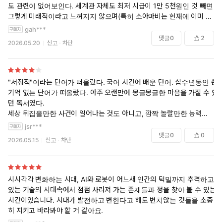
도 관련이 없어보인다. 세계관 자체도 최저 시급이 1만 5천원인 것 빼면
그렇게 미래적이라고 느껴지지 않으며(특히 소아마비는 현재에 이미 백
신으로 거의 종식된 병으로 대한민국에서 소아마비는 1990년대에 종식
gah***
되었다) 인공지능의 인간성 문제와 기술의 편향성 문제도 의미 있게 다루
댓글
0
2
2026.05.20
신고
차단
어져있다고 생각들지 않는다.
동물권 장애인인권 등 모든 윤리 문제를 짬뽕시켜놓았는데, 앞서 말한 소
아마비와 더불어서, 현재 사람들이 하는 권리 운동과 실질적으로 수행되
는 정책도 있다는 것을 생각하면 그러한 긍정적 면모가 불행서사와 자기
"서정적"이라는 단어가 떠올랐다. 국어 시간에 배운 단어. 십수년동안 쓴
연민을 위한 의도적으로 표백된 것으로 느껴진다.
기억 없는 단어가 떠올랐다. 아주 오랜만에 몽글몽글한 마음을 가질 수 있
너무 모든 문제를 데우스 엑스 마키나 식으로 해피엔딩으로 마무리 짓는
던 독서였다.
다는 생각이 들었으며 그러한 방식이 신파적이고 흔한 청소년용 가족물
세상 뒤집을만한 사건이 일어나는 것도 아니고, 깜짝 놀랄만한 능력을 가
이라는 느낌을 받았다. 특히 복희가 제일 이해가 안된다. 수의사 한다는
진 휴머노이드가 나오는 것도 아니다. 주인공이들이 엄청난 일을 벌이는
jsr***
사람이 인간을 생물학적 시점이 아니라 인간적 시점으로 생각해 인구가
것도 아니다. 그저 두 딸을 둔 엄마와 19살 언니, 17살 동생이 겪는 6개월
댓글
0
0
2026.05.15
신고
차단
줄어야되고 인간 다 나쁘고 이런 주장을 한다고? 거기에 갑자기 썸까지
간의 이야기일 뿐이다.
타고?
한 발 뒤에서 독자로만 본다면 시시하다, 별 거 아닌 이야기다 말 할 수 있
"동물 불쌍하니까 인간은 죽어야되고 사회는 못바꾸니까 계단 오르는 바
겠지만, 그녀에게는 무엇보다도 중요하고, 또 그녀에게는 너무 가슴 벅찬
퀴 만들어야겠다" 이게 작가가 말하고자 하는 것으로 느껴진다. 그리고
이야기이며, 또 그녀에게는 세상에서 가장 빛나는 시간들에 대한 이야기
시시각각 변화하는 시대, AI와 로봇이 어느새 인간의 턱밑까지 추격하고
나는 개인적으로 인구론에 환멸하며 사회를 모조리 간과하고 개인에게
이다. 그녀들 곁에 가까이 서서 본다면, 여러 색의 하늘을 그릴 수 있을듯
있는 기술의 시대속에서 점점 사라져 가는 존재들과 정을 찾아 볼 수 있는
책임을 떠넘기는 자유주의도 좋아하지 않는다...
하다.
시간이었습니다. 시대가 발전하고 변한다고 해도 변치않는 것들을 소중
히 지키고 바라봐야 할 거 같아요.