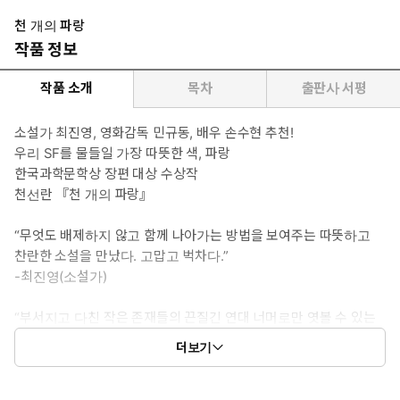
천 개의 파랑
작품 정보
작품 소개
목차
출판사 서평
소설가 최진영, 영화감독 민규동, 배우 손수현 추천!
우리 SF를 물들일 가장 따뜻한 색, 파랑
한국과학문학상 장편 대상 수상작
천선란 『천 개의 파랑』
“무엇도 배제하지 않고 함께 나아가는 방법을 보여주는 따뜻하고
찬란한 소설을 만났다. 고맙고 벅차다.”
-최진영(소설가)
“부서지고 다친 작은 존재들의 끈질긴 연대 너머로만 엿볼 수 있는
촘촘한 기쁨이 파랑파랑 반짝인다.”
더보기
-민규동(영화감독)
“빠르게 달리는 이동수단, 그 안에서 바라보는 바깥 풍경. 흐드러