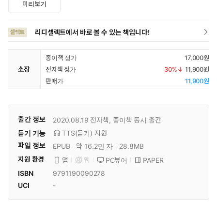
미리보기
리디셀렉트에서 바로 볼 수 있는 책입니다!
셀렉트
종이책 정가
17,000원
소장
전자책 정가
30
%↓
11,900원
판매가
11,900원
출간 정보
2020.08.19
전자책, 종이책 동시 출간
듣기 기능
TTS(듣기)
지원
파일 정보
EPUB
약 16.2만 자
28.8MB
지원 환경
PC뷰어
PAPER
앱
웹
ISBN
9791190090278
UCI
-