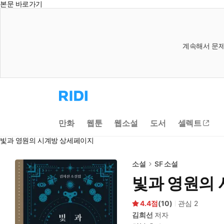
본문 바로가기
계속해서 문제
리
디
홈
으
만화
웹툰
웹소설
도서
셀렉트
로
이
빛과 영원의 시계방 상세페이지
동
소설
SF 소설
빛과 영원의
4.4
(
10
)
관심
2
김희선
저자