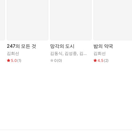
247의 모든 것
망각의 도시
밤의 약국
사과
김희선
김동식
,
김성중
,
김엄지
,
김희선
김혜진
,
김희선
,
박연
5.0
(
1
)
0
(
0
)
4.5
(
2
)