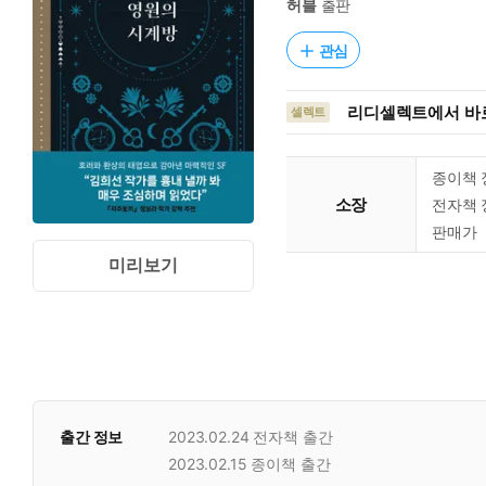
허블
출판
관심
리디셀렉트에서 바로
셀렉트
종이책 
소장
전자책 
판매가
미리보기
출간 정보
2023.02.24
전자책 출간
2023.02.15
종이책 출간