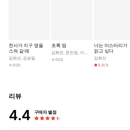
천사가 지구 옆을
초록 땀
너는 미스터리가
스쳐 갈 때
읽고 싶다
김화진
,
문진영
,
이서수
,
공현진
,
김희선
,
김
김희선
,
김승일
김희선
0
(
0
)
0
(
0
)
5.0
(
1
)
리뷰
4.4
구매자 별점