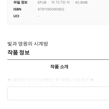
파일 정보
약 12.7만 자
EPUB
40.8MB
ISBN
9791190090902
UCI
-
빛과 영원의 시계방
작품 정보
작품 소개
★| 젊은작가상 | 이상문학상 | SF 어워드 수상 작가 |★
부커상 최종 후보지명 『저주토끼』 정보라 추천
“김희선을 흉내 낼까 봐 매우 조심하며 읽었다”
호러와 환상의 태엽으로 감아낸 마력적인 SF