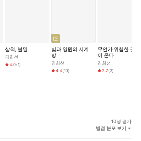
삼척, 불멸
빛과 영원의 시계
무언가 위험한 것
방
이 온다
준
,
김희선
송섬
,
안윤
,
우다영
,
위수정
,
이유리
,
조진주
,
최제훈
,
편혜영
,
황현진
김희선
김희선
4.0
(
1
)
4.4
(
10
)
2.7
(
3
)
10
명 평가
별점 분포 보기