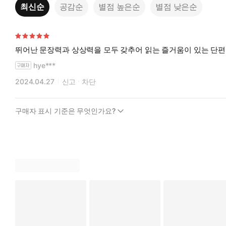
최신순
공감순
별점 높은순
별점 낮은순
뛰어난 문장력과 상상력을 모두 갖추어 읽는 즐거움이 있는 단편
hye***
2024.04.27
신고
차단
구매자 표시 기준은 무엇인가요?