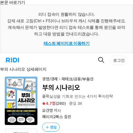
본문 바로가기
인
스
리디 접속이 원활하지 않습니다.
턴
강제 새로 고침(Ctrl + F5)이나 브라우저 캐시 삭제를 진행해주세요.
트
검
계속해서 문제가 발생한다면 리디 접속 테스트를 통해 원인을 파악
색
하고 대응 방법을 안내드리겠습니다.
테스트 페이지로 이동하기
검
리
로그인
색
디
부의 시나리오 상세페이지
홈
으
로
경영/경제
재테크/금융/부동산
이
부의 시나리오
동
불확실성을 기회로 만드는 4가지 투자전략
4.7
(
260
)
관심
34
오건영
저자
페이지2북스
출판
관심