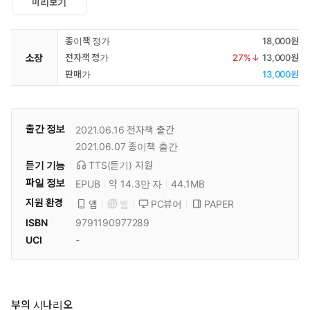
미리보기
종이책 정가
18,000원
소장
전자책 정가
27
%↓
13,000원
판매가
13,000원
출간 정보
2021.06.16
전자책 출간
2021.06.07
종이책 출간
듣기 기능
TTS(듣기)
지원
파일 정보
EPUB
약 14.3만 자
44.1MB
지원 환경
PC뷰어
PAPER
앱
웹
ISBN
9791190977289
UCI
-
부의 시나리오