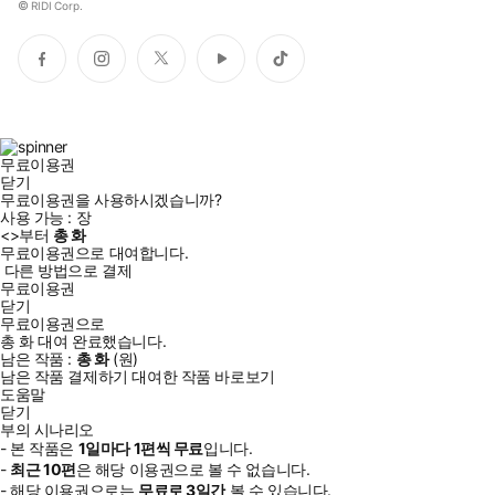
©
RIDI Corp.
페
인
트
유
틱
이
스
위
튜
톡
스
타
터
브
북
그
램
무료이용권
닫기
무료이용권을 사용하시겠습니까?
사용 가능 :
장
<
>부터
총
화
무료이용권으로 대여합니다.
다른 방법으로 결제
무료이용권
닫기
무료이용권으로
총
화
대여 완료했습니다.
남은 작품 :
총
화
(
원)
남은 작품 결제하기
대여한 작품 바로보기
도움말
닫기
부의 시나리오
- 본 작품은
1일
마다
1
편씩 무료
입니다.
-
최근
10편
은 해당 이용권으로 볼 수 없습니다.
- 해당 이용권으로는
무료로
3일
간
볼 수 있습니다.