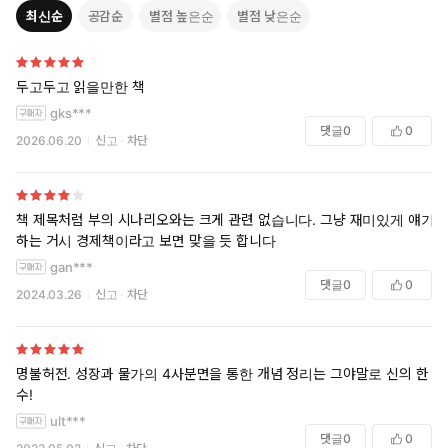
최신순
공감순
별점 높은순
별점 낮은순
두고두고 읽을만한 책
gks***
댓글
0
0
2026.06.20
신고
차단
책 제목처럼 부의 시나리오와는 크게 관련 없습니다. 그냥 재미있게 얘기
하는 거시 경제책이라고 보면 맞을 듯 합니다
gan***
댓글
0
0
2024.03.26
신고
차단
명불허전. 성장과 물가의 4사분면을 통한 개념 정리는 그야말로 신의 한
수!
ult***
댓글
0
0