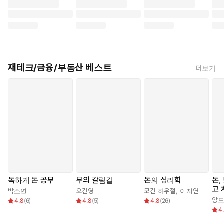
재테크/금융/부동산 베스트
더보기
독하게 돈 공부
부의 갈림길
돈의 심리학
돈,
고 
박소연
오건영
모건 하우절
,
이지연
앙드
4.8
(
6
)
4.8
(
5
)
4.8
(
26
)
4