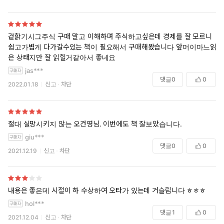
겉핡기시그주식 구매 말고 이해하며 주식하고싶은데 경제를 잘 모르니
“인플레 공포 너머 다음 스텝을 준비하라! ”
쉽고가볍게 다가갈수있는 책이 필요해서 구매해봤습니다 앞머이마느읽
은 상태지만 잘 읽힐거같아서 좋네요
금융천재 오건영의 똑똑한 투자 포트폴리오
jas***
불안한 금융시장, 중심을 잡아줄 친절하고 생생한 인사이트
댓글
0
0
2022.01.18
신고
차단
★★★★ 「삼프로TV」 누적 조회수 550만 회 ‘갓건영’으로 통
하는 독보적 명강의
★★★★ 경제전문가들이 인정하고 추천하는 금융전문가 1위!
절대 실망시키지 않는 오건영님. 이번에도 책 잘보았습니다.
★★★★ 수십만 독자가 열광한 베스트셀러 『부의 대이동』 후속
giu***
작
댓글
0
0
2021.12.19
신고
차단
오건영 저자가 불안한 금융시장 속, 흔들리는 투자자들의 다음 스텝
을 지켜주기 위해 돌아왔다. 읽기만 해도 경제 흐름과 지식이 손에
내용은 좋은데 시절이 하 수상하여 오타가 있는데 거슬립니다 ㅎㅎㅎ
잡히는 독보적인 오건영표 친절한 설명은 기본, 인플레 공포와 맞서
hol***
싸우는 것을 도와줄 ‘부의 시나리오’도 준비했다.
댓글
1
0
2021.12.04
신고
차단
‘여의도 1타강사’라는 수식어에 걸맞게 경제 개념이 머릿속에 쏙쏙