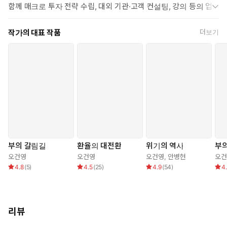
함께 매크로 투자 전략 수립, 대외 기관·고객 컨설팅, 강의 등의 업무
를 수행했다. 「삼프로TV」에서 ‘연준해설가’, ‘금리전문가’, ‘거시경
제 일타강사’ 등으로 불리며 200만 구독자의 굳건한 사랑을 받고 있
작가의 대표 작품
더보기
다. 현업에서 단단하게 다져진 글로벌 마켓 인사이트와 친절한 설명
이 저자의 트레이드 마크다. 유튜브 채널 「신사임당」, 「김미경T
V」, 「스터디언」, KBS라디오, MBC 등 유수의 경제 미디어에도
출연해 거시경제 전문가로 입지를 굳히며 각종 매체의 러브콜을 받
고 있다. 개인적으로는 페이스북, 네이버 카페를 운영하면서 10만 명
의 팔로워와 회원들에게 글로벌 금융시장의 정보와 견해를 꾸준히
제공하는 중이다. 2022년, 2021년, 2020년에 출간한 책 『인플레
이션에서 살아남기』, 『부의 시나리오』, 『부의 대이동』은 수십
만 독자에게 사랑을 받는 베스트셀러가 되었고, 그 외 저서로 『앞으
로 3년 경제전쟁의 미래』가 있다. 서강대학교 사회과학부와 미국
부의 갈림길
환율의 대전환
위기의 역사
부
에모리 대학교 고이주에타 경영대학원(Goizueta Business Schoo
오건영
오건영
오건영
,
안병현
오건
l)을 졸업했으며 미국 공인회계사 (AICPA) 등 다수의 금융 관련 자격
4.8
(
5
)
4.5
(
25
)
4.9
(
54
)
4
을 보유하고 있다.
리뷰