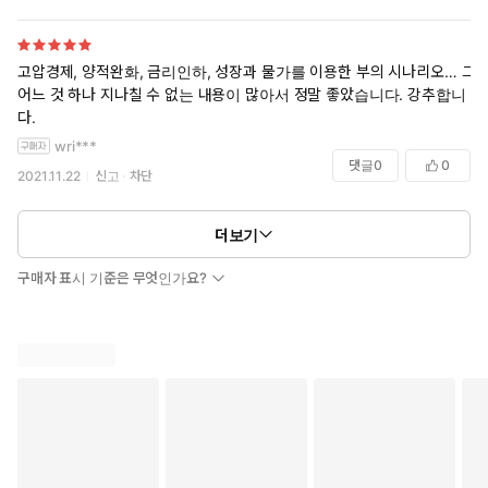
박히도록 그래프, 기사를 적재적소에 배치하고, 여기에 일러스트를
삽입해 한층 더 쉽지만 강력하게 업그레이드했다. 코로나19 위기
고압경제, 양적완화, 금리인하, 성장과 물가를 이용한 부의 시나리오… 그
이후 금리 안정화를 위해 발 벗고 나선 중앙은행과 쏟아지는 경기부
어느 것 하나 지나칠 수 없는 내용이 많아서 정말 좋았습니다. 강추합니
양책, 그로 인한 후폭풍까지 꼬리에 꼬리를 물고 이어지는 저자의
다.
설명을 따라가다 보면 어느 순간 경제를 보는 눈이 뜨이고, 불안한
wri***
금융시장과 맞서 싸울 수 있는 단단한 투자 포트폴리오가 손에 잡힐
댓글
0
0
것이다.
2021.11.22
신고
차단
더보기
구매자 표시 기준은 무엇인가요?