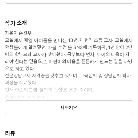
작가 소개
지은이 손원우
교실에서 매일 아이들을 만나는 13년 차 현직 초등 교사. 교실에서
학생들에게 알려줬던 ‘마음 수업’을 SNS에 기록하자, 1년 만에 2만
명의 학부모와 교사가 찾아왔다. 공부보다 먼저, 아이의 마음이 자
라야 한다는 믿음으로, 어린이의 마음을 튼튼하게 만드는 일을 사명
으로 하고 있다.
전문상담교사 자격증을 갖추고 있으며, 교육심리 및 상담심리 박사
과정을 수료했다.
현재 인스타그램 ‘심리학 교실’을 운영 중이다.
@growth_sonssam
더보기
그린이 김서희
손원우 선생님의 ‘마음 수업’을 직접 듣고 순수한 시선으로 기록
한 어린이 그림 작가.
이해한 내용을 친구들의 언어로 번역하여 생동감 넘치는 그림으로
리뷰