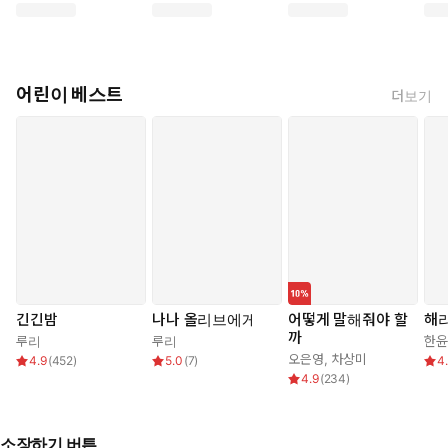
어린이 베스트
더보기
긴긴밤
나나 올리브에게
어떻게 말해줘야 할
해
까
루리
루리
한윤
오은영
,
차상미
4.9
(
452
)
5.0
(
7
)
4
4.9
(
234
)
소장하기 버튼