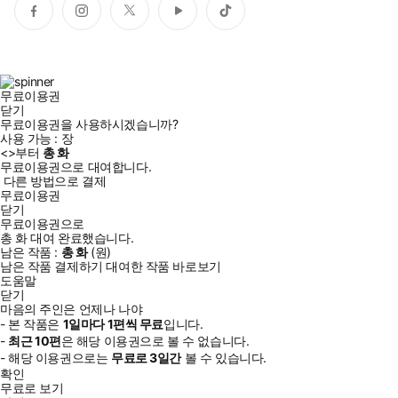
페
인
트
유
틱
이
스
위
튜
톡
스
타
터
브
북
그
램
무료이용권
닫기
무료이용권을 사용하시겠습니까?
사용 가능 :
장
<
>부터
총
화
무료이용권으로 대여합니다.
다른 방법으로 결제
무료이용권
닫기
무료이용권으로
총
화
대여 완료했습니다.
남은 작품 :
총
화
(
원)
남은 작품 결제하기
대여한 작품 바로보기
도움말
닫기
마음의 주인은 언제나 나야
- 본 작품은
1일
마다
1
편씩 무료
입니다.
-
최근
10편
은 해당 이용권으로 볼 수 없습니다.
- 해당 이용권으로는
무료로
3일
간
볼 수 있습니다.
확인
무료로 보기