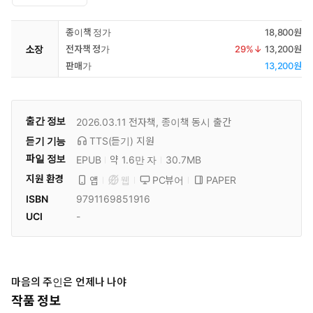
종이책 정가
18,800원
소장
전자책 정가
29
%↓
13,200원
판매가
13,200원
출간 정보
2026.03.11
전자책, 종이책 동시 출간
듣기 기능
TTS(듣기)
지원
파일 정보
EPUB
약 1.6만 자
30.7MB
지원 환경
PC뷰어
PAPER
앱
웹
ISBN
9791169851916
UCI
-
마음의 주인은 언제나 나야
작품 정보