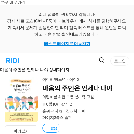
본문 바로가기
인
스
리디 접속이 원활하지 않습니다.
턴
강제 새로 고침(Ctrl + F5)이나 브라우저 캐시 삭제를 진행해주세요.
트
검
계속해서 문제가 발생한다면 리디 접속 테스트를 통해 원인을 파악
색
하고 대응 방법을 안내드리겠습니다.
테스트 페이지로 이동하기
검
리
로그인
색
디
마음의 주인은 언제나 나야 상세페이지
홈
으
로
어린이/청소년
어린이
이
마음의 주인은 언제나 나야
동
어린이를 위한 초등 심리학 교실
0
(
0
)
관심
2
손원우
저자
김서희
그림
페이지2북스
출판
관심
미리보기