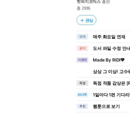
핫퍼지코믹스
출판
총 29화
관심
매주 화요일 연재
연재
도서 파일 수정 안내 
공지
Made By RIDI💙
이벤트
상상 그 이상! 고수위
독점 작품 감상은 [R
독점
1일
마다
1편 기다리
리다무
웹툰으로 보기
추천