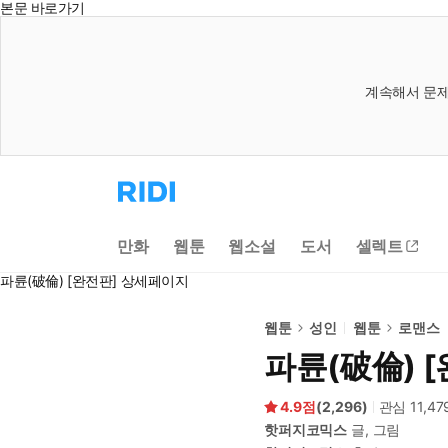
본문 바로가기
계속해서 문제
리
디
홈
으
만화
웹툰
웹소설
도서
셀렉트
로
이
파륜(破倫) [완전판] 상세페이지
동
웹툰
성인
웹툰
로맨스
파륜(破倫) 
4.9
(
2,296
)
관심
11,47
핫퍼지코믹스
글, 그림