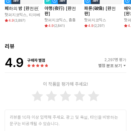
폐하의 밤 [완전판]
야행(夜行) [완전
파륜(破倫) [완전
배
판]
판]
[완
핫퍼지코믹스
,
티야베
핫퍼지코믹스
,
춈춈
핫퍼지코믹스
핫
4.9
(
3,897
)
4.9
(
2,841
)
4.9
(
2,297
)
4
리뷰
4.9
2,297
명 평가
구매자 별점
별점 분포 보기
이 작품을 평가해 주세요!