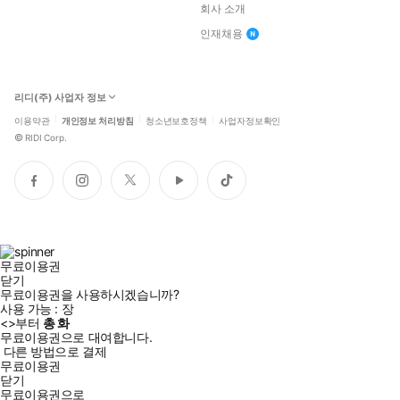
회사 소개
인재채용
리디(주) 사업자 정보
이용약관
개인정보 처리방침
청소년보호정책
사업자정보확인
©
RIDI Corp.
페
인
트
유
틱
이
스
위
튜
톡
스
타
터
브
북
그
램
무료이용권
닫기
무료이용권을 사용하시겠습니까?
사용 가능 :
장
<
>부터
총
화
무료이용권으로 대여합니다.
다른 방법으로 결제
무료이용권
닫기
무료이용권으로