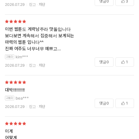
댓글
0
3
2026.07.29
신고
차단
이번 웹툰도 계략남주라 맛돌입니다
보다보면 계속해서 집중해서 보게되는
마력의 웹툰 입니다^^
진짜 여주도 너무너무 예쁘고
남주도 완전 빠져들었어요 ♡♡♡
kim***
댓글
0
1
2026.07.29
신고
차단
대박!!!!!!!!!!
bea***
댓글
0
1
2026.07.29
신고
차단
이게
어떻게