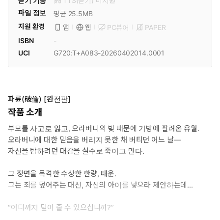
듣기 기능
TTS(듣기)
미
지원
파일 정보
평균 25.5MB
지원 환경
PC뷰어
PAPER
앱
웹
ISBN
-
UCI
G720:T+A083-20260402014.0001
파륜(破倫) [완전판]
작품 소개
부모를 사고로 잃고, 오라버니의 빚 때문에 기방에 팔려온 유월.
오라버니에 대한 믿음을 버리지 못한 채 버티던 어느 날—
자신을 탐하려던 대감을 실수로 죽이고 만다.
그 장면을 목격한 수상한 한량, 태운.
그는 죄를 덮어주는 대신, 자신의 아이를 낳으라 제안하는데...
“어디까지 덮어 줄 수 있으십니까?”