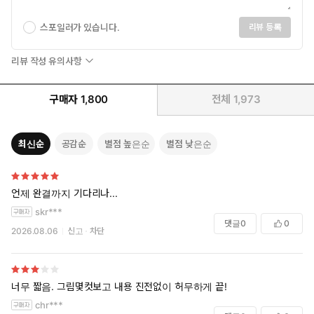
스포일러가 있습니다.
리뷰 등록
리뷰 작성 유의사항
구매자
1,800
전체
1,973
최신순
공감순
별점 높은순
별점 낮은순
언제 완결까지 기다리나...
skr***
댓글
0
0
2026.08.06
신고
차단
너무 짧음. 그림몇컷보고 내용 진전없이 허무하게 끝!
chr***