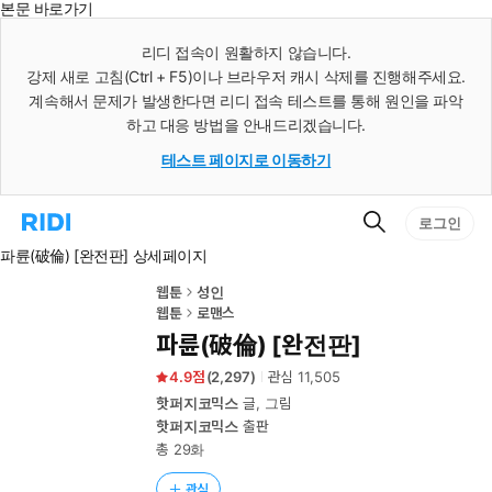
본문 바로가기
인
스
리디 접속이 원활하지 않습니다.
턴
강제 새로 고침(Ctrl + F5)이나 브라우저 캐시 삭제를 진행해주세요.
트
검
계속해서 문제가 발생한다면 리디 접속 테스트를 통해 원인을 파악
색
하고 대응 방법을 안내드리겠습니다.
테스트 페이지로 이동하기
검
리
로그인
색
디
파륜(破倫) [완전판] 상세페이지
홈
으
로
웹툰
성인
이
웹툰
로맨스
동
파륜(破倫) [완전판]
4.9
(
2,297
)
관심
11,505
핫퍼지코믹스
글, 그림
핫퍼지코믹스
출판
총 29화
관심