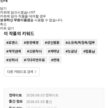
안내
닫기
카트에 담으시겠습니까?
카트에 담아 작품을 대여할 경우
보유하신 무료이용권
을 사용할 수 없습니다.
취소
카트 담기
이 작품의 키워드
#
로맨스
#
동양배경
#
성인웹툰
#
소유욕/독점욕/질투
#
계약관계
#
신분차이
#
계략남
#
능글남
#
절륜남
#
상처녀
#
기다리면무료
#
연재
다른 키워드로 검색
업데이트
2026.08.03
업데이트
출간 정보
2026.05.05
출간