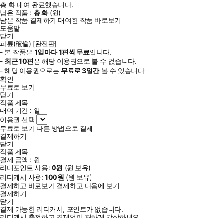
총
화
대여 완료했습니다.
남은 작품 :
총
화
(
원)
남은 작품 결제하기
대여한 작품 바로보기
도움말
닫기
파륜(破倫) [완전판]
- 본 작품은
1일
마다
1
편씩 무료
입니다.
-
최근
10편
은 해당 이용권으로 볼 수 없습니다.
- 해당 이용권으로는
무료로
3일
간
볼 수 있습니다.
확인
무료로 보기
닫기
작품 제목
대여 기간 :
일
이용권 선택
무료로 보기
다른 방법으로 결제
결제하기
닫기
작품 제목
결제 금액 :
원
리디포인트 사용:
0
원
(
원 보유)
리디캐시 사용:
100
원
(
원 보유)
결제하고 바로보기
결제하고 다음에 보기
결제하기
닫기
결제 가능한 리디캐시, 포인트가 없습니다.
리디캐시 충전하고 결제없이 편하게 감상하세요.