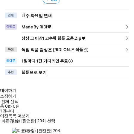
매주 화요일 연재
연재
Made By RIDI💙
이벤트
상상 그 이상! 고수위 웹툰 모음.Zip♥
독점 작품 감상은 [RIDI ONLY 작품관]
독점
1일
마다
1편 기다리면 무료
리다무
웹툰으로 보기
추천
대여하기
소장하기
전체 선택
총
0
화
0원
1권부터
이전목록 더보기
파륜(破倫) [완전판] 29화 선택