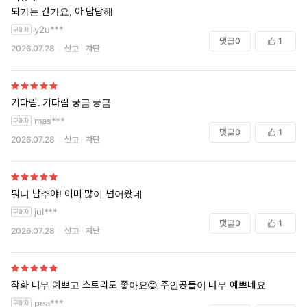
되가는 건가요, 아 답답해
y2u***
댓글
0
1
2026.07.28
신고
차단
기다림. 기다림 궁금 궁금
mas***
댓글
0
1
2026.07.28
신고
차단
뭐니 남주야! 이미 많이 넘어왔네
jul***
댓글
0
1
2026.07.28
신고
차단
작화 너무 예쁘고 스토리도 좋아요😍 주인공들이 너무 예쁘네요
pea***