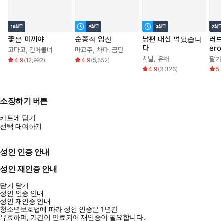
꽃은 미끼야
순종적 임신
남편 대신 먹었습니
러브
다
er
고다고
,
건어물녀
마교주
,
차파
,
금단
서닐
,
유채
팔
4.9
(
12,992
)
4.9
(
5,552
)
4.9
(
3,326
)
5
소장하기 버튼
카트에 담기
선택 대여하기
성인 인증 안내
성인 재인증 안내
닫기
닫기
성인 인증 안내
성인 재인증 안내
청소년보호법에 따라 성인 인증은 1년간
유효하며, 기간이 만료되어 재인증이 필요합니다.