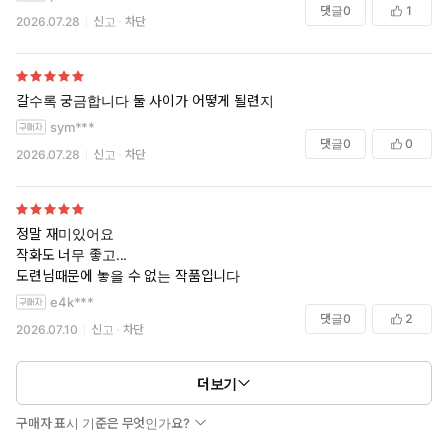
댓글
0
1
2026.07.28
신고
차단
갈수록 궁금합니다 둘 사이가 어떻게 될련지
sym***
댓글
0
0
2026.07.28
신고
차단
정말 재미있어요
작화도 너무 좋고...
도련님때문에 놓을 수 없는 작품입니다
e4k***
댓글
0
2
2026.07.10
신고
차단
더보기
구매자 표시 기준은 무엇인가요?