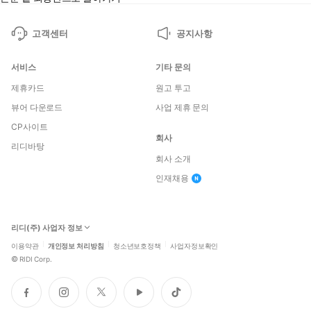
고객센터
공지사항
서비스
기타 문의
제휴카드
원고 투고
뷰어 다운로드
사업 제휴 문의
CP사이트
회사
리디바탕
회사 소개
인재채용
리디(주) 사업자 정보
이용약관
개인정보 처리방침
청소년보호정책
사업자정보확인
©
RIDI Corp.
페
인
트
유
틱
이
스
위
튜
톡