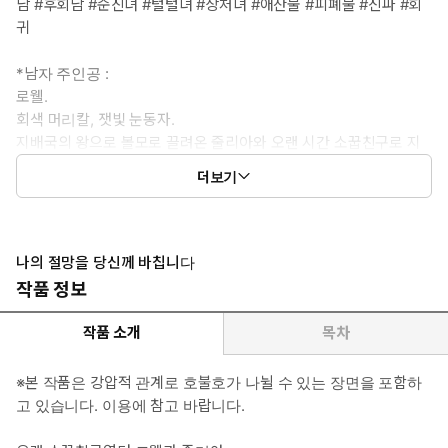
남 #후회남 #순진녀 #털털녀 #상처녀 #애잔물 #피폐물 #신파 #회
귀
*남자 주인공 :
로웰.
회색 머리칼, 잿빛 눈동자.
지배국의 왕으로 볼모로 끌려온 줄리아와 오랜 시간 소꿉친구로 지
내지만, 그녀가 자국으로 돌아가자마자 불과 2년만에 전쟁을 일으켜
더보기
그녀를 포로 삼는다.
“기뻐해도 좋아. 넌 나의 살아있는 전리품이니.”
*여자 주인공 :
나의 절망을 당신께 바칩니다
줄리아.
작품 정보
금발, 초록색 눈동자.
피지배국의 공주로 오랜 시간 볼모로 지냈지만 답지 않게 당차고
작품 소개
목차
활기찬 성격.
로웰의 배신으로 괴로워하며 그를 증오하게 되지만, 그럼에도 가슴
※본 작품은 강압적 관계로 호불호가 나뉠 수 있는 장면을 포함하
속 깊이 자리한 애정을 떨치지 못한다.
고 있습니다. 이용에 참고 바랍니다.
“…죽여버릴 거야. 로웰.”