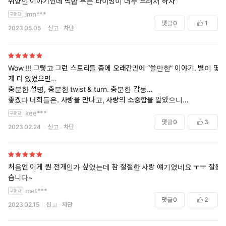
취향인 이야기인데 떡밥 푸는 타이밍이 너무 느려서 하차
imn***
댓글
0
1
2023.05.05
신고
차단
Wow !!! 그렇고 그런 스토리들 중에 오래간만에 “쓸만한” 이야기. 별이 몇
개 더 있었으면…
충분한 설명, 충분한 twist & turn. 충분한 감동…
좋겠다 너희들은. 사랑을 만나고, 사랑의 소중함을 알았으니…
kee***
댓글
0
3
2023.02.24
신고
차단
처음엔 이게 뭔 전개인가 싶었는데 참 절절한 사랑 얘기였네요 ㅜㅜ 잘봤
습니다~
met***
댓글
0
2
2023.02.15
신고
차단