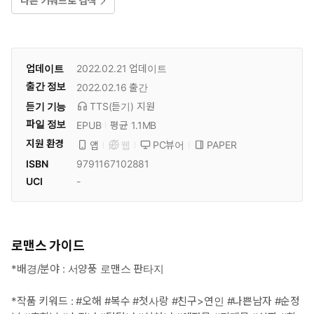
다른 키워드로 검색
업데이트
2022.02.21
업데이트
출간 정보
2022.02.16
출간
듣기 기능
TTS(듣기)
지원
파일 정보
EPUB
평균 1.1MB
지원 환경
PC뷰어
PAPER
앱
웹
ISBN
9791167102881
UCI
-
로맨스 가이드
*배경/분야 : 서양풍 로맨스 판타지
*작품 키워드 : #오해 #복수 #첫사랑 #친구>연인 #나쁜남자 #순정