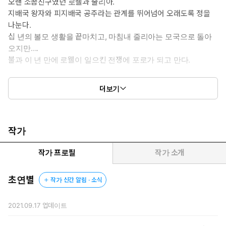
오랜 소꿉친구였던 로웰과 줄리아.
*이럴 때 보세요 : 차마 말 못 할 비밀로 가슴 끓는 절절한 사랑을 보
지배국 왕자와 피지배국 공주라는 관계를 뛰어넘어 오래도록 정을
고 싶을 때.
나눈다.
십 년의 볼모 생활을 끝마치고, 마침내 줄리아는 모국으로 돌아
*공감 글귀 : 사랑은 인간에게도 동물에게도 심지어 초월의 존재에
오지만….
게 마저 공평했다.
불과 이 년 만에 로웰이 일으킨 전쟁에 포로가 되고 만다.
똑같이 잔인했고 위태로웠으며 아름다웠다.
＊＊＊
더보기
“…옛날 일은 다 잊어.”
“…윽!”
그의 말이 아프게 파고들었다.
작가
지금 은밀한 속살을 아프게 쳐대는 그것보다 그의 말이 더 아팠다.
마침내 나는 눈을 감았다.
작가 프로필
작가 소개
감은 눈가로 흘러내리는 눈물을 할짝대는 감촉이 느껴졌다.
“다 잊고, 날 미워해. 줄리.”
초연별
작가 신간 알림 · 소식
그는 오래도록 나를 가졌다.
나는 더 이상 울지도, 몸부림치지도 않았다.
2021.09.17
업데이트
그가 박으면 박혔고, 짓씹으면 물어 뜯겨 주었다.
‘안녕, 로미.’