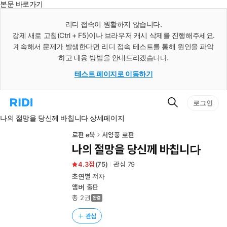
본문 바로가기
인
스
리디 접속이 원활하지 않습니다.
턴
강제 새로 고침(Ctrl + F5)이나 브라우저 캐시 삭제를 진행해주세요.
트
검
계속해서 문제가 발생한다면 리디 접속 테스트를 통해 원인을 파악
색
하고 대응 방법을 안내드리겠습니다.
테스트 페이지로 이동하기
검
리
로그인
색
디
나의 절망을 당신께 바칩니다 상세페이지
홈
으
로
로판 e북
서양풍 로판
이
나의 절망을 당신께 바칩니다
동
4.3
(
75
)
관심
79
초연별
저자
앰버
출판
총 2권
관심