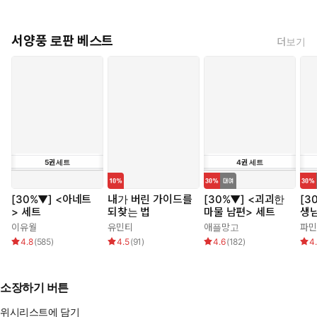
서양풍 로판 베스트
더보기
5
권
세트
4
권
세트
[30%▼] <아네트
내가 버린 가이드를
[30%▼] <괴괴한
[3
> 세트
되찾는 법
마물 남편> 세트
생
이유월
유민티
애플망고
파민
4.8
(
585
)
4.5
(
91
)
4.6
(
182
)
4
소장하기 버튼
위시리스트에 담기