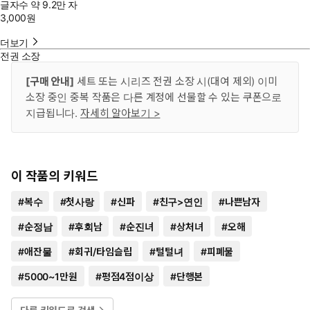
글자수
약 9.2만 자
3,000
원
더보기
전권 소장
[구매 안내]
세트 또는 시리즈 전권 소장 시(대여 제외) 이미
소장 중인 중복 작품은 다른 계정에 선물할 수 있는 쿠폰으로
지급됩니다.
자세히 알아보기 >
이 작품의 키워드
#
복수
#
첫사랑
#
신파
#
친구>연인
#
나쁜남자
#
순정남
#
후회남
#
순진녀
#
상처녀
#
오해
#
애잔물
#
회귀/타임슬립
#
털털녀
#
피폐물
#
5000~1만원
#
평점4점이상
#
단행본