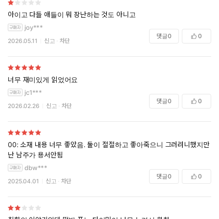
아이고 다들 애들이 뭐 장난하는 것도 아니고
joy***
댓글
0
0
2026.05.11
신고
차단
너무 재미있게 읽었어요
jc1***
댓글
0
0
2026.02.26
신고
차단
00: 소재 내용 너무 좋았음. 둘이 절절하고 좋아죽으니 그러려니했지만
난 남주가 용서안됨
dbw***
댓글
0
0
2025.04.01
신고
차단