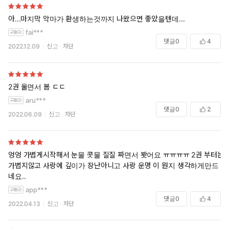
아...마지막 악마가 환생하는것까지 나왔으면 좋았을텐데...
fai***
댓글
0
4
2022.12.09
신고
차단
2권 울면서 봄 ㄷㄷ
aru***
댓글
0
2
2022.06.09
신고
차단
엉엉 가볍게시작해서 눈물 콧물 질질 짜면서 봣어요 ㅠㅠㅠㅠ 2권 부터는
가볍지않고 사랑에 깊이가 장난아니고 사랑 운명 이 뭔지 생각하게만드
네요..
app***
댓글
0
4
2022.04.13
신고
차단