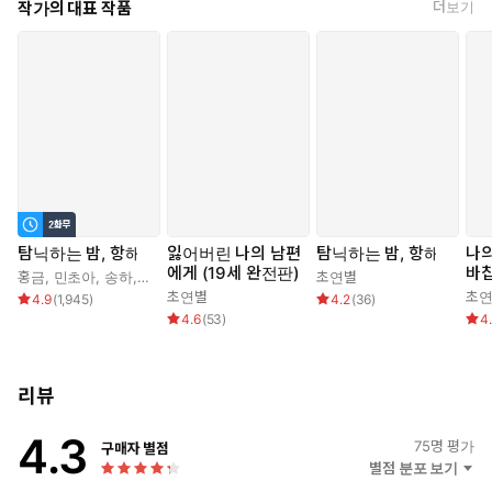
작가의 대표 작품
더보기
뿌옇게 흔들리는 천장을 바라며, 나는 마침내 소꿉친구를 떠나보
냈다.
탐닉하는 밤, 항해
잃어버린 나의 남편
탐닉하는 밤, 항해
나
에게 (19세 완전판)
바
홍금
,
민초아
,
송하
,
초연별
초연별
초연별
초
4.9
(
1,945
)
4.2
(
36
)
4.6
(
53
)
4
리뷰
4.3
75
명 평가
구매자 별점
별점 분포 보기