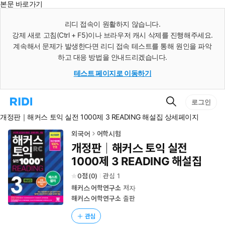
본문 바로가기
인
스
리디 접속이 원활하지 않습니다.
턴
강제 새로 고침(Ctrl + F5)이나 브라우저 캐시 삭제를 진행해주세요.
트
검
계속해서 문제가 발생한다면 리디 접속 테스트를 통해 원인을 파악
색
하고 대응 방법을 안내드리겠습니다.
테스트 페이지로 이동하기
검
리
로그인
색
디
개정판｜해커스 토익 실전 1000제 3 READING 해설집 상세페이지
홈
으
로
외국어
어학시험
이
개정판｜해커스 토익 실전
동
1000제 3 READING 해설집
0
(
0
)
관심
1
해커스 어학연구소
저자
해커스 어학연구소
출판
관심