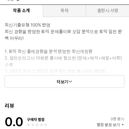
작품 소개
목차
출판사 서평
최신기출유형 100% 반영
최신 경향을 반영한 토익 문제풀이와 오답 분석으로 토익 실전 완
벽 마무리!
1. 토익 최신 출제경향을 분석 반영한 최신개정판
2. 실전모의고사 10회분 풀이에 필요한 [문제+해석+해설+어휘]
수록
3. 오답은 피하고 정답은 쉽게 찾는 법을 제시하는 해설집
4. 토익 고득점을 위한 [바꾸어 표현하기] 및 [어휘] 제공
더보기
5. 모든 문제에 난이도 및 세분화된 유형을 표시
리뷰
0.0
0
명 평가
구매자 별점
별점 분포 보기