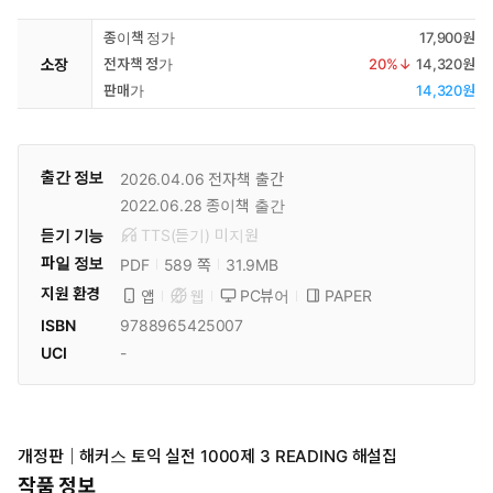
종이책 정가
17,900원
소장
전자책 정가
20
%↓
14,320원
판매가
14,320원
출간 정보
2026.04.06
전자책 출간
2022.06.28
종이책 출간
듣기 기능
TTS(듣기)
미
지원
파일 정보
PDF
31.9MB
589 쪽
지원 환경
PC뷰어
PAPER
앱
웹
ISBN
9788965425007
UCI
-
개정판｜해커스 토익 실전 1000제 3 READING 해설집
작품 정보