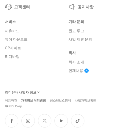
고객센터
공지사항
서비스
기타 문의
제휴카드
원고 투고
뷰어 다운로드
사업 제휴 문의
CP사이트
회사
리디바탕
회사 소개
인재채용
리디(주) 사업자 정보
이용약관
개인정보 처리방침
청소년보호정책
사업자정보확인
©
RIDI Corp.
페
인
트
유
틱
이
스
위
튜
톡
스
타
터
브