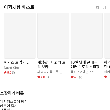
어학시험 베스트
더보기
해커스 토익 리딩
개정판 | 파고다 토
10일 만에 끝내는
해커
익 보카
해커스 토익스피킹
한 
David Cho
파고다교육그룹 언어교육연구소
해커스어학연구소
해커
5.0
(
1
)
4.0
(
2
)
4.0
(
2
)
5
소장하기 버튼
위시리스트에 담기
카트에 담기
선물하기