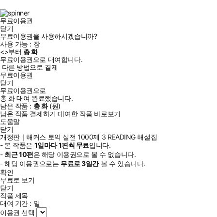
북
그
램
무료이용권
닫기
무료이용권을 사용하시겠습니까?
사용 가능 :
장
<
>부터
총
화
무료이용권으로 대여합니다.
다른 방법으로 결제
무료이용권
닫기
무료이용권으로
총
화
대여 완료했습니다.
남은 작품 :
총
화
(
원)
남은 작품 결제하기
대여한 작품 바로보기
도움말
닫기
개정판｜해커스 토익 실전 1000제 3 READING 해설집
- 본 작품은
1일
마다
1
편씩 무료
입니다.
-
최근
10편
은 해당 이용권으로 볼 수 없습니다.
- 해당 이용권으로는
무료로
3일
간
볼 수 있습니다.
확인
무료로 보기
닫기
작품 제목
대여 기간 :
일
이용권 선택