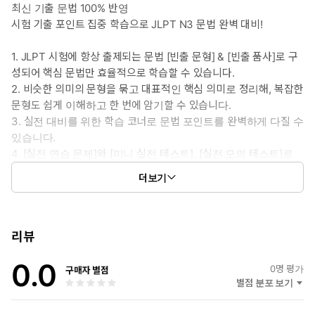
최신 기출 문법 100% 반영
시험 기출 포인트 집중 학습으로 JLPT N3 문법 완벽 대비!
1. JLPT 시험에 항상 출제되는 문법 [빈출 문형] & [빈출 품사]로 구
성되어 핵심 문법만 효율적으로 학습할 수 있습니다.
2. 비슷한 의미의 문형을 묶고 대표적인 핵심 의미로 정리해, 복잡한
문형도 쉽게 이해하고 한 번에 암기할 수 있습니다.
3. 실전 대비를 위한 학습 코너로 문법 포인트를 완벽하게 다질 수
있습니다.
4. [실전 연습 문제]와 [미니 실전 테스트], [실전 모의 테스트]로
학습한 내용을 점검하고 실전 감각을 높일 수 있습니다.
더보기
5. 불필요한 설명 없이 핵심만 담은 해설로 문제 풀이에 필요한
요점을 빠르게 파악할 수 있습니다.
6. [꼭 알아야 할 기초 품사 활용]을 통해 기초 지식을 탄탄하게
쌓을 수 있습니다.
리뷰
7. [선택지로 같이 나오는 헷갈리는 문법 총정리]로 헷갈리게 구성
0.0
되는 선택지를 확실하게 짚어볼 수 있습니다.
0
명 평가
구매자 별점
별점 분포 보기