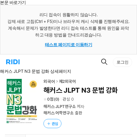
본문 바로가기
인
스
리디 접속이 원활하지 않습니다.
턴
강제 새로 고침(Ctrl + F5)이나 브라우저 캐시 삭제를 진행해주세요.
트
검
계속해서 문제가 발생한다면 리디 접속 테스트를 통해 원인을 파악
색
하고 대응 방법을 안내드리겠습니다.
테스트 페이지로 이동하기
검
리
로그인
색
디
해커스 JLPT N3 문법 강화 상세페이지
홈
으
로
외국어
제2외국어
이
해커스 JLPT N3 문법 강화
동
0
(
0
)
관심
0
해커스 JLPT연구소
저자
해커스 어학연구소
출판
관심