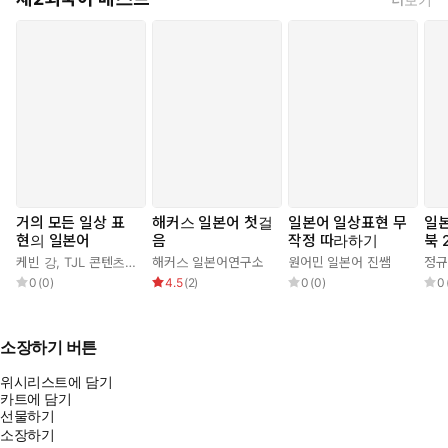
거의 모든 일상 표
해커스 일본어 첫걸
일본어 일상표현 무
일본
현의 일본어
음
작정 따라하기
북 
케빈 강
,
TJL 콘텐츠 연구소
해커스 일본어연구소
원어민 일본어 진쌤
정규
0
(
0
)
4.5
(
2
)
0
(
0
)
0
소장하기 버튼
위시리스트에 담기
카트에 담기
선물하기
소장하기