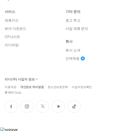
서비스
기타 문의
제휴카드
원고 투고
뷰어 다운로드
사업 제휴 문의
CP사이트
회사
리디바탕
회사 소개
인재채용
리디(주) 사업자 정보
이용약관
개인정보 처리방침
청소년보호정책
사업자정보확인
©
RIDI Corp.
페
인
트
유
틱
이
스
위
튜
톡
스
타
터
브
북
그
램