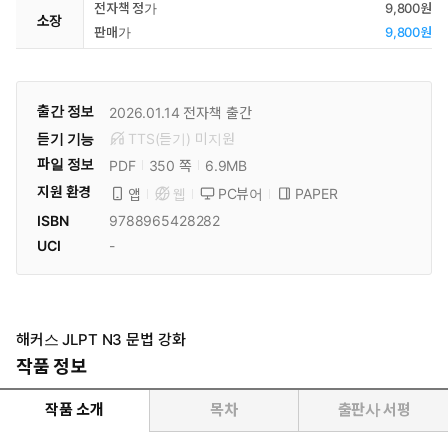
전자책 정가
9,800원
소장
판매가
9,800원
출간 정보
2026.01.14
전자책 출간
듣기 기능
TTS(듣기)
미
지원
파일 정보
PDF
6.9MB
350 쪽
지원 환경
PC뷰어
PAPER
앱
웹
ISBN
9788965428282
UCI
-
해커스 JLPT N3 문법 강화
작품 정보
작품 소개
목차
출판사 서평