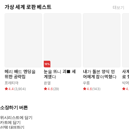
가상 세계 로판 베스트
더보기
메리 배드 엔딩을
눈을 뜨니 괴■ 세
내가 돌본 양식 인
사제
위한 공략집
계였다
어에게 잡아먹혔다
로 
프레티아
온열
우름
박머
4.4
(
3,904
)
4.6
(
29
)
4.6
(
143
)
4
소장하기 버튼
위시리스트에 담기
카트에 담기
선택 대여하기