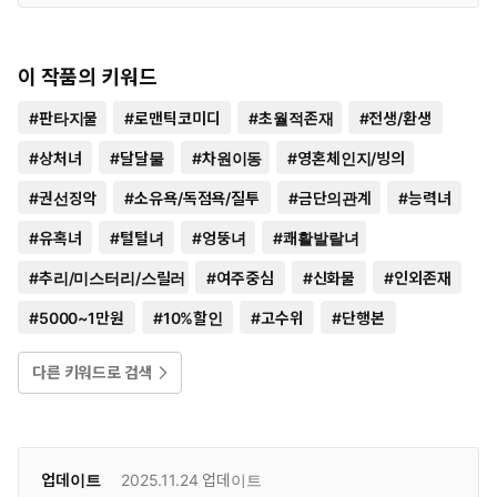
이 작품의 키워드
#
판타지물
#
로맨틱코미디
#
초월적존재
#
전생/환생
#
상처녀
#
달달물
#
차원이동
#
영혼체인지/빙의
#
권선징악
#
소유욕/독점욕/질투
#
금단의관계
#
능력녀
#
유혹녀
#
털털녀
#
엉뚱녀
#
쾌활발랄녀
#
추리/미스터리/스릴러
#
여주중심
#
신화물
#
인외존재
#
5000~1만원
#
10%할인
#
고수위
#
단행본
다른 키워드로 검색
업데이트
2025.11.24
업데이트