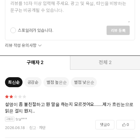
스포일러가 있습니다.
리뷰 등록
리뷰 작성 유의사항
구매자
2
전체
2
최신순
공감순
별점 높은순
별점 낮은순
설명이 좀 불친절하고 뭔 말을 하는지 모르겟어요.......제가 흐린눈으로
읽은 걸지 뭔지..
tra***
댓글
0
0
2026.06.18
신고
차단