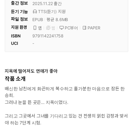
출간 정보
2025.11.22
출간
듣기 기능
TTS(듣기)
지원
파일 정보
EPUB
평균 8.6MB
지원 환경
PC뷰어
PAPER
앱
웹
ISBN
9791142241758
UCI
-
지옥에 떨어져도 연애가 좋아
작품 소개
배신한 남친에게 화끈하게 복수하고 홀가분한 마음으로 잠든 한
승희.
그러나 눈을 뜬 곳은... 지옥이었다.
그리고 그곳에서 그녀를 기다리고 있는 건 전생의 얽힌 감정과 맞서
야 하는 7단계 시험.