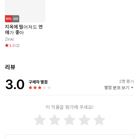
“천국이 가르치는 건 용서지만, 지옥이 알려주는 건 이해다.”
“지옥은 고통의 공간이 아닙니다. 오히려 너무 익숙해져, 벗어나려는
생각조차 하지 못하는 삶이지요. 당신이 그것을 고통이라 인식하는
순간부터, 여기는 지옥이 됩니다.”
지옥에 떨어져도 연
애가 좋아
ㅡㅡㅡㅡㅡㅡㅡㅡㅡㅡㅡㅡㅡㅡ
Zinki
3.0
(
2
)
#직장인로판 #복수극 #판타지지옥 #7층시련 #강캐여주 #감정회
복 #전생로맨스 #운명적사랑 #성장로판 #구원서사 #역하렘
리뷰
3.0
2
명 평가
구매자 별점
별점 분포 보기
이 작품을 평가해 주세요!