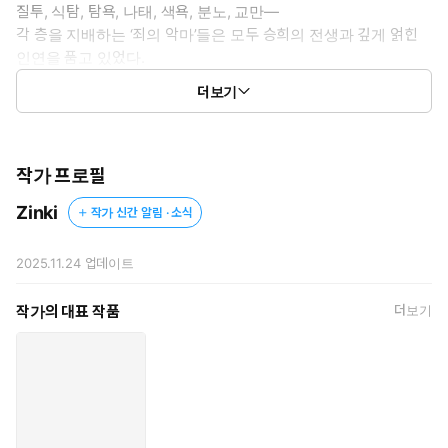
질투, 식탐, 탐욕, 나태, 색욕, 분노, 교만—
각 층을 지배하는 ‘죄의 악마’들은 모두 승희의 전생과 깊게 얽힌
인연을 품고 있었다.
더보기
시험을 거칠수록, 그들의 마음을 마주할수록, 잊었던 기억의 조각들
이 되살아나며, 승희는 자신이 어떤 사람으로 살아왔는지, 누구를 사
랑하고 누가 그녀를 버렸는지 마주하게 된다.
작가 프로필
나를 사랑했던 자들,
Zinki
작가 신간 알림 · 소식
나를 미워했던 자들,
그리고… 나 하나를 지키기 위해 모든 것을 버린 자까지.
2025.11.24
업데이트
지옥은 벌이 아니라, 사랑과 기억을 되찾는 여행이었다.
작가의 대표 작품
더보기
전생 로맨스 × 역하렘 × 희생적 사랑 × 감정 구원
지옥에서 피어나는 운명을 건 치유와 사랑의 판타지.
ㅡㅡㅡㅡㅡㅡㅡㅡㅡㅡㅡㅡㅡㅡ