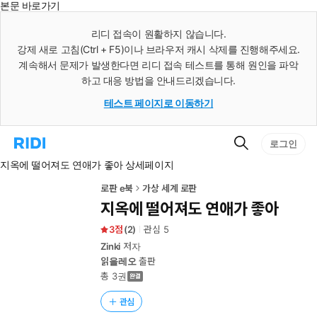
본문 바로가기
인
스
리디 접속이 원활하지 않습니다.
턴
강제 새로 고침(Ctrl + F5)이나 브라우저 캐시 삭제를 진행해주세요.
트
검
계속해서 문제가 발생한다면 리디 접속 테스트를 통해 원인을 파악
색
하고 대응 방법을 안내드리겠습니다.
테스트 페이지로 이동하기
검
리
로그인
색
디
지옥에 떨어져도 연애가 좋아 상세페이지
홈
으
로
로판 e북
가상 세계 로판
이
지옥에 떨어져도 연애가 좋아
동
3
(
2
)
관심
5
Zinki
저자
읽을레오
출판
총 3권
관심