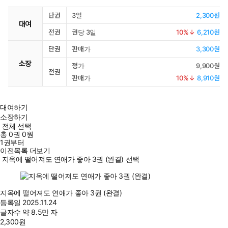
단권
3일
2,300원
대여
전권
권당 3일
10
%↓
6,210원
단권
판매가
3,300원
소장
정가
9,900원
전권
판매가
10
%↓
8,910원
대여하기
소장하기
전체 선택
총
0
권
0원
1권부터
이전목록 더보기
지옥에 떨어져도 연애가 좋아 3권 (완결) 선택
지옥에 떨어져도 연애가 좋아 3권 (완결)
등록일
2025.11.24
글자수
약 8.5만 자
2,300
원