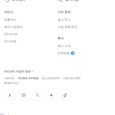
서비스
기타 문의
제휴카드
원고 투고
뷰어 다운로드
사업 제휴 문의
CP사이트
회사
리디바탕
회사 소개
인재채용
리디(주) 사업자 정보
이용약관
개인정보 처리방침
청소년보호정책
사업자정보확인
©
RIDI Corp.
페
인
트
유
틱
이
스
위
튜
톡
스
타
터
브
북
그
램