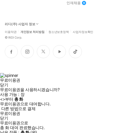
인재채용
리디(주) 사업자 정보
이용약관
개인정보 처리방침
청소년보호정책
사업자정보확인
©
RIDI Corp.
페
인
트
유
틱
이
스
위
튜
톡
스
타
터
브
북
그
램
무료이용권
닫기
무료이용권을 사용하시겠습니까?
사용 가능 :
장
<
>부터
총
화
무료이용권으로 대여합니다.
다른 방법으로 결제
무료이용권
닫기
무료이용권으로
총
화
대여 완료했습니다.
남은 작품 :
총
화
(
원)