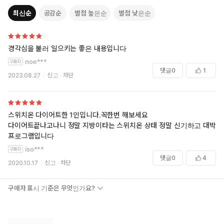
국내 한 유명 대기업에서 임직원 건강관리의 일환으로 박용우 박
최신순
공감순
별점 높은순
별점 낮은순
사와 다이어트 프로젝트가 진행되었는데, 이 과정에서 그는 참가
자들의 데이터와 결과치를 토대로 업그레이드된 다이어트 프로
그램을 완성했다. 박용우 박사는 일반 참가자들의 체중감량 과정
경각심을 불러 일으키는 좋은 내용입니다
을 지켜보면서 살 빠지는 핵심이 ‘지방 대사’에 있음을 확인했으
noe***
며, 이 책을 통해 지방 대사가 체중감량에 어떤 영향을 미치는지
댓글
0
1
2023.08.27
신고
차단
를 다이어트 참가자들의 생생한 리얼 스토리와 함께 알려준다. 체
지방이 잘 빠지는 사람들의 공통점, 그리고 실제 프로그램도 공개
한다.
스위치온 다이어트한 1인입니다.꼭한번 해보세요
다이어트끝나고나니 정말 지방이타는 스위치온 상태 정말 신기하고 대박
프로그램입니다
iso***
댓글
0
4
2020.10.17
신고
차단
구매자 표시 기준은 무엇인가요?