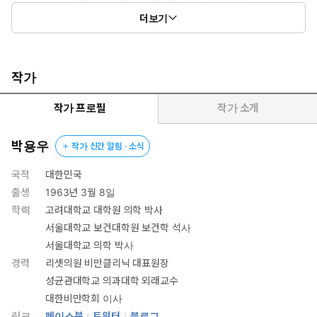
더보기
작가
작가 프로필
작가 소개
박용우
작가 신간 알림 · 소식
국적
대한민국
출생
1963년 3월 8일
학력
고려대학교 대학원 의학 박사
서울대학교 보건대학원 보건학 석사
서울대학교 의학 박사
경력
리셋의원 비만클리닉 대표원장
성균관대학교 의과대학 외래교수
대한비만학회 이사
링크
페이스북
트위터
블로그