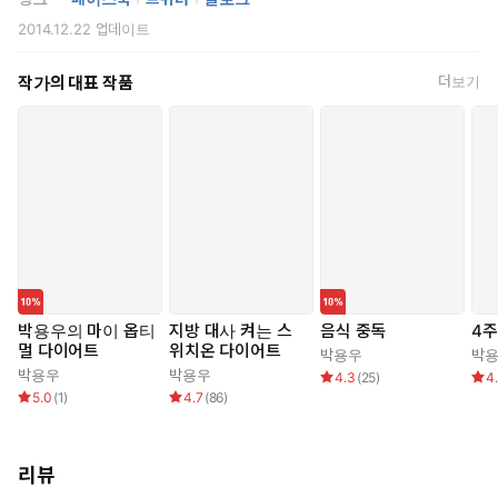
2014.12.22
업데이트
작가의 대표 작품
더보기
박용우의 마이 옵티
지방 대사 켜는 스
음식 중독
4
멀 다이어트
위치온 다이어트
박용우
박
박용우
박용우
4.3
(
25
)
4
5.0
(
1
)
4.7
(
86
)
리뷰