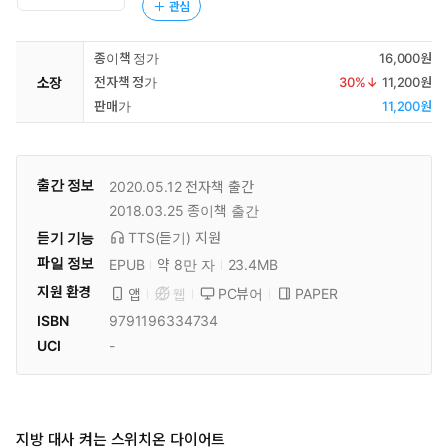
관심
종이책 정가
16,000원
소장
전자책 정가
30
%↓
11,200원
판매가
11,200원
출간 정보
2020.05.12
전자책 출간
2018.03.25
종이책 출간
듣기 기능
TTS(듣기)
지원
파일 정보
EPUB
약 8만 자
23.4MB
지원 환경
PC뷰어
PAPER
앱
웹
ISBN
9791196334734
UCI
-
지방 대사 켜는 스위치온 다이어트