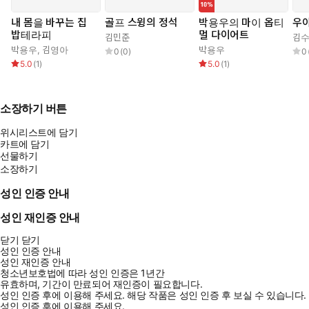
내 몸을 바꾸는 집
골프 스윙의 정석
박용우의 마이 옵티
우
밥테라피
멀 다이어트
김민준
김
박용우
,
김영아
박용우
0
(
0
)
0
5.0
(
1
)
5.0
(
1
)
소장하기 버튼
위시리스트에 담기
카트에 담기
선물하기
소장하기
성인 인증 안내
성인 재인증 안내
닫기
닫기
성인 인증 안내
성인 재인증 안내
청소년보호법에 따라 성인 인증은 1년간
유효하며, 기간이 만료되어 재인증이 필요합니다.
성인 인증 후에 이용해 주세요.
해당 작품은 성인 인증 후 보실 수 있습니다.
성인 인증 후에 이용해 주세요.