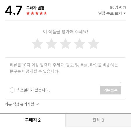
4.7
86
명 평가
구매자 별점
별점 분포 보기
이 작품을 평가해 주세요!
지방 대사 스위치를 켜야 살이 빠진다!
스포일러가 있습니다.
리뷰 등록
30년간 비만 환자를 상담하고 치료한 대한민국 최고의 비만 명의
리뷰 작성 유의사항
박용우 박사가 신작 《지방 대사 켜는 스위치온 다이어트》를 출
간했다. 스위치온 다이어트는 2017년 한 해 동안 보완되고 다듬
구매자
2
전체
3
어진 프로그램으로, 박용우 박사의 ‘다이어트 프로그램 완결판’이
라 할 수 있다.