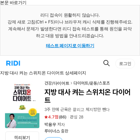
본문 바로가기
인
스
리디 접속이 원활하지 않습니다.
턴
강제 새로 고침(Ctrl + F5)이나 브라우저 캐시 삭제를 진행해주세요.
트
검
계속해서 문제가 발생한다면 리디 접속 테스트를 통해 원인을 파악
색
하고 대응 방법을 안내드리겠습니다.
테스트 페이지로 이동하기
검
리
로그인
색
디
지방 대사 켜는 스위치온 다이어트 상세페이지
홈
으
로
건강/다이어트
다이어트/운동/스포츠
이
지방 대사 켜는 스위치온 다이어
동
트
3주 만에 근육은 살리고 체지방만 뺀다
4.7
(
86
)
관심
28
박용우
저자
루미너스
출판
미리보기