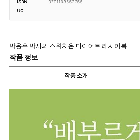
ISBN
9791198553355
UCI
-
박용우 박사의 스위치온 다이어트 레시피북
작품 정보
작품 소개