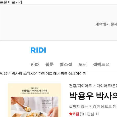
본문 바로가기
계속해서 문제
리
디
홈
으
만화
웹툰
웹소설
도서
셀렉트
로
이
박용우 박사의 스위치온 다이어트 레시피북 상세페이지
동
건강/다이어트
다이어트/운
박용우 박사
살찌지 않는 건강한 몸으로 되
5
(
1
)
관심
11