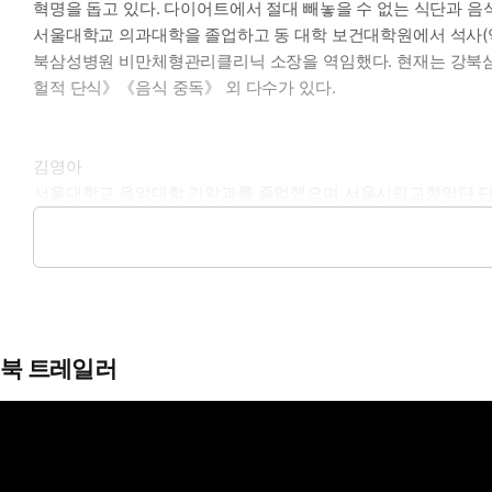
혁명을 돕고 있다. 다이어트에서 절대 빼놓을 수 없는 식단과 음
서울대학교 의과대학을 졸업하고 동 대학 보건대학원에서 석사(역
북삼성병원 비만체형관리클리닉 소장을 역임했다. 현재는 강북삼
헐적 단식》《음식 중독》 외 다수가 있다.
김영아
서울대학교 음악대학 기악과를 졸업했으며 서울시립교향악단 단원
한 끼’에서 요리 초보도 가능한 건강한 집밥 레시피를 알려주는 ‘
유튜브 박용우네 한 끼
박용우의 스위치온
인스타그램 @prodieter
북 트레일러