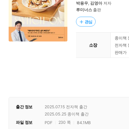
박용우
,
김영아
저자
루미너스
출판
관심
종이책 
소장
전자책 
판매가
출간 정보
2025.07.15
전자책 출간
2025.05.25
종이책 출간
파일 정보
230 쪽
PDF
84.1MB