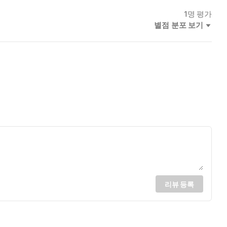
1
명 평가
별점 분포 보기
리뷰 등록