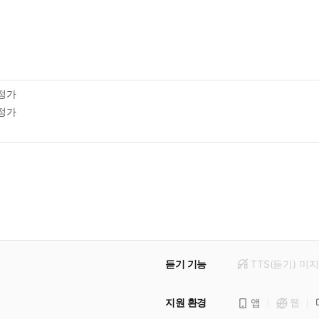
정가
정가
듣기 기능
TTS(듣기)
미
지
지원 환경
앱
웹