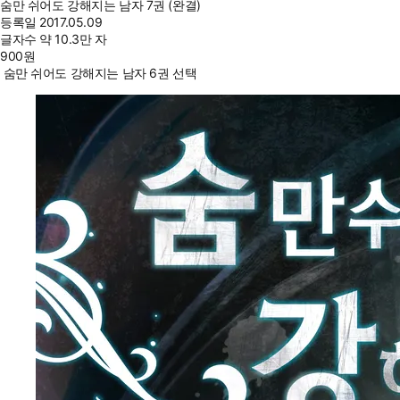
숨만 쉬어도 강해지는 남자 7권 (완결)
등록일
2017.05.09
글자수
약 10.3만 자
900
원
숨만 쉬어도 강해지는 남자 6권 선택