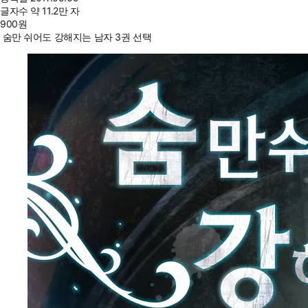
글자수
약 11.2만 자
900
원
숨만 쉬어도 강해지는 남자 3권 선택