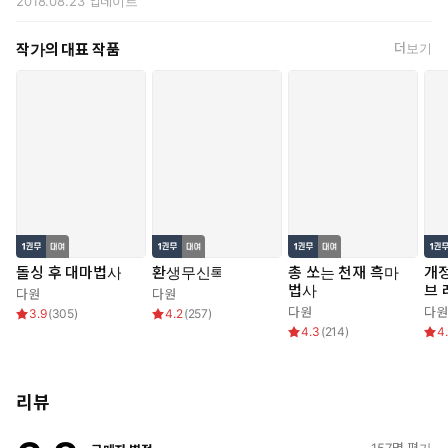
2018.08.23
업데이트
작가의 대표 작품
더보기
돌싱 후 대마법사
환생무신록
총 쏘는 천재 흑마
개정
법사
브 
다원
다원
다원
다원
3.9
(
305
)
4.2
(
257
)
4.3
(
214
)
4
리뷰
157
명 평가