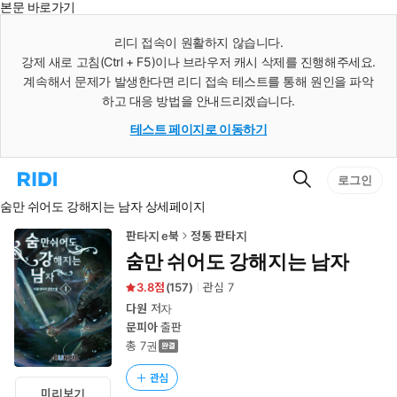
본문 바로가기
인
스
리디 접속이 원활하지 않습니다.
턴
강제 새로 고침(Ctrl + F5)이나 브라우저 캐시 삭제를 진행해주세요.
트
검
계속해서 문제가 발생한다면 리디 접속 테스트를 통해 원인을 파악
색
하고 대응 방법을 안내드리겠습니다.
테스트 페이지로 이동하기
검
리
로그인
색
디
숨만 쉬어도 강해지는 남자 상세페이지
홈
으
로
판타지 e북
정통 판타지
이
숨만 쉬어도 강해지는 남자
동
3.8
(
157
)
관심
7
다원
저자
문피아
출판
총 7권
관심
미리보기