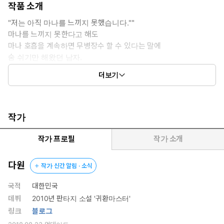
작품 소개
"저는 아직 마나를 느끼지 못했습니다.""
마나를 느끼지 못한다고 해도
마나 호흡을 계속하면 무병장수 할 수 있다는 말에
숨 쉬기만 해왔던 남자.
그런데 이 남자 너무 강해졌다?
더보기
숨만 쉬어도 강해지는 남자(숨.강.남) 시작합니다!
작가
작가 프로필
작가 소개
다원
작가 신간 알림 · 소식
국적
대한민국
데뷔
2010년 판타지 소설 '귀환마스터'
링크
블로그