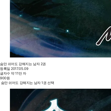
숨만 쉬어도 강해지는 남자 2권
등록일
2017.05.09
글자수
약 11만 자
900
원
숨만 쉬어도 강해지는 남자 1권 선택