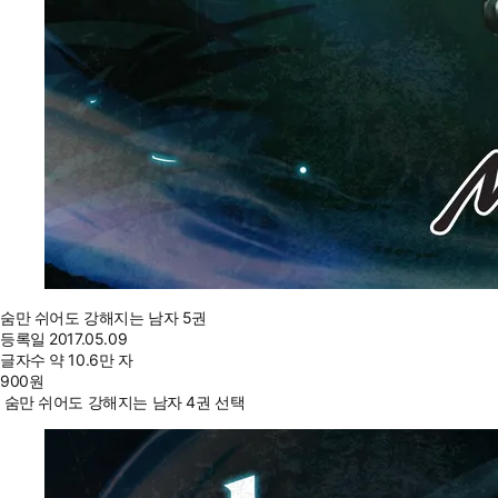
숨만 쉬어도 강해지는 남자 5권
등록일
2017.05.09
글자수
약 10.6만 자
900
원
숨만 쉬어도 강해지는 남자 4권 선택