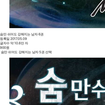
숨만 쉬어도 강해지는 남자 6권
등록일
2017.05.09
글자수
약 10.6만 자
900
원
숨만 쉬어도 강해지는 남자 5권 선택