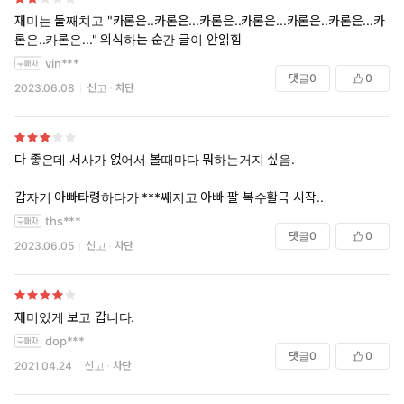
재미는 둘째치고 "카론은..카론은...카론은..카론은...카론은..카론은...카
론은..카론은..." 의식하는 순간 글이 안읽힘
vin***
댓글
0
0
2023.06.08
신고
차단
다 좋은데 서사가 없어서 볼때마다 뭐하는거지 싶음.
갑자기 아빠타령하다가 ***쌔지고 아빠 팔 복수활극 시작..
ths***
댓글
0
0
2023.06.05
신고
차단
재미있게 보고 갑니다.
dop***
댓글
0
0
2021.04.24
신고
차단