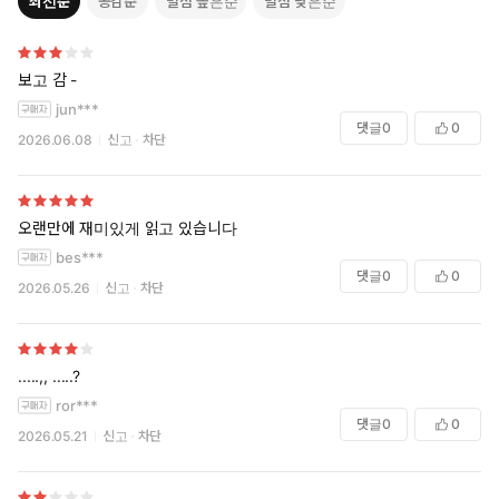
최신순
공감순
별점 높은순
별점 낮은순
보고 감 -
jun***
댓글
0
0
2026.06.08
신고
차단
오랜만에 재미있게 읽고 있습니다
bes***
댓글
0
0
2026.05.26
신고
차단
.....,, .....?
ror***
댓글
0
0
2026.05.21
신고
차단