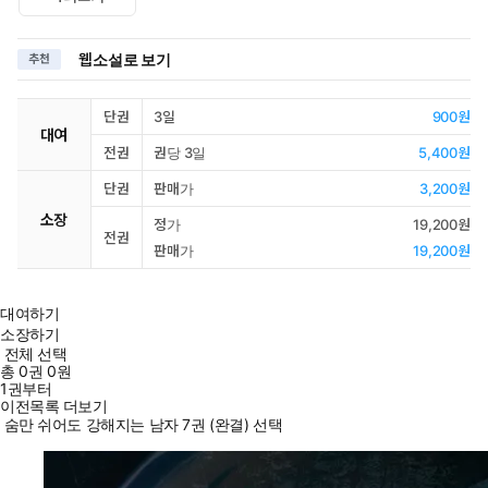
웹소설로 보기
추천
단권
3일
900원
대여
전권
권당 3일
5,400원
단권
판매가
3,200원
소장
정가
19,200원
전권
판매가
19,200원
대여하기
소장하기
전체 선택
총
0
권
0원
1권부터
이전목록 더보기
숨만 쉬어도 강해지는 남자 7권 (완결) 선택