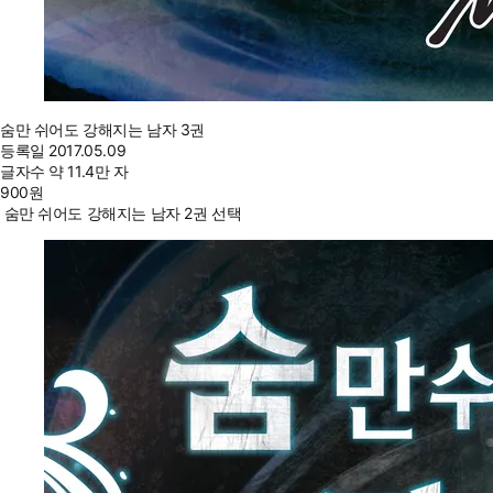
숨만 쉬어도 강해지는 남자 3권
등록일
2017.05.09
글자수
약 11.4만 자
900
원
숨만 쉬어도 강해지는 남자 2권 선택