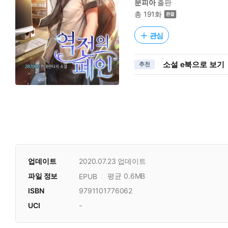
문피아
출판
총 191화
관심
소설 e북으로 보기
추천
업데이트
2020.07.23
업데이트
파일 정보
평균 0.6MB
EPUB
ISBN
9791101776062
UCI
-