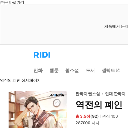
본문 바로가기
계속해서 문제
리
디
홈
으
만화
웹툰
웹소설
도서
셀렉트
로
이
역전의 폐인 상세페이지
동
판타지 웹소설
현대 판타지
역전의 폐인
3.5
(
92
)
관심
100
287000
저자