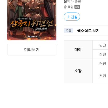
문피아
출판
총 9권
관심
웹소설로 보기
추천
단권
미리보기
대여
전권
단권
소장
전권