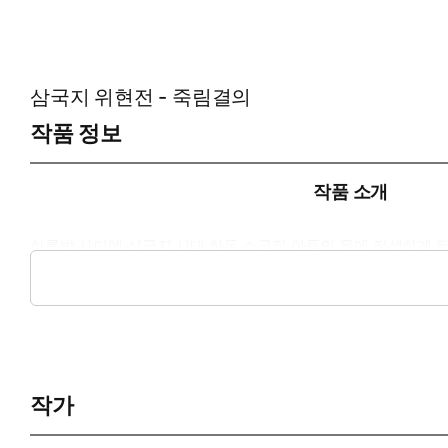
삼국지 위현전 - 죽림결의
작품 정보
작품 소개
하룻밤 사이에 삼국지 시대 하동 소금집 아들의 몸에 전생하게 된
하동에서 만난 서황과 관우와 의형제를 맺고 시작된 김우현의 
작가