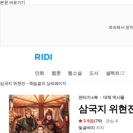
본문 바로가기
계속해서 문제
리
디
홈
으
만화
웹툰
웹소설
도서
셀렉트
로
이
삼국지 위현전 - 죽림결의 상세페이지
동
판타지 e북
대체 역사물
삼국지 위현전
3.9
(
79
)
관심
4
빛글벼리
저자