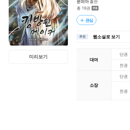
문피아
출판
총 19권
관심
웹소설로 보기
추천
단권
미리보기
대여
전권
단권
소장
전권