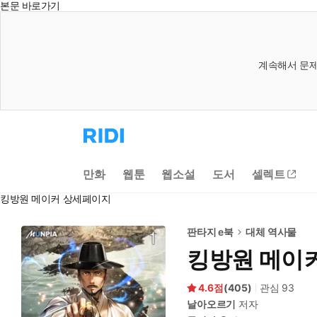
본문 바로가기
계속해서 문제
리
디
홈
으
만화
웹툰
웹소설
도서
셀렉트
로
이
킹방원 메이커 상세페이지
동
판타지 e북
대체 역사물
킹방원 메이
4.6
(
405
)
관심
93
날아오르기
저자