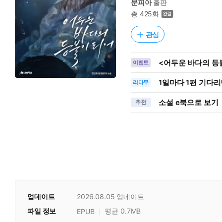
문피아
출판
총 425화
관심
<어두운 바다의 등
이벤트
1일
마다
1편 기다리
리다무
소설 e북으로 보기
추천
업데이트
2026.08.05
업데이트
파일 정보
평균 0.7MB
EPUB