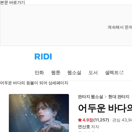
본문 바로가기
계속해서 문제
리
디
홈
으
만화
웹툰
웹소설
도서
셀렉트
로
이
어두운 바다의 등불이 되어 상세페이지
동
판타지 웹소설
현대 판타지
어두운 바다
4.9
(
11,257
)
관심
43,9
연산호
저자