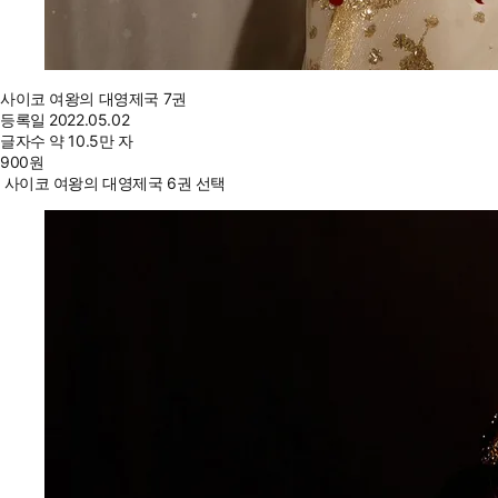
사이코 여왕의 대영제국 7권
등록일
2022.05.02
글자수
약 10.5만 자
900
원
사이코 여왕의 대영제국 6권 선택