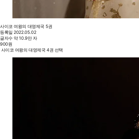
사이코 여왕의 대영제국 5권
등록일
2022.05.02
글자수
약 10.9만 자
900
원
사이코 여왕의 대영제국 4권 선택