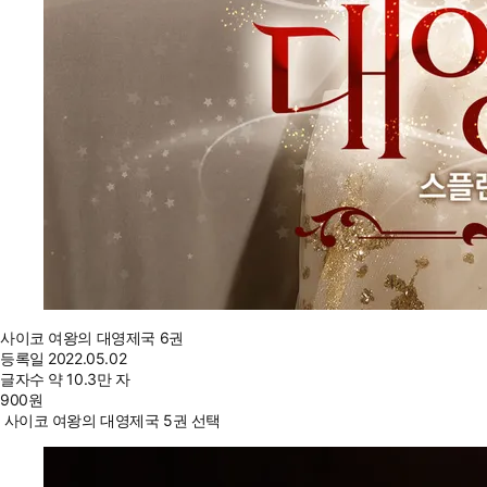
사이코 여왕의 대영제국 6권
등록일
2022.05.02
글자수
약 10.3만 자
900
원
사이코 여왕의 대영제국 5권 선택