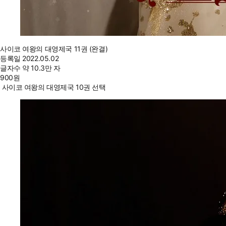
사이코 여왕의 대영제국 11권 (완결)
등록일
2022.05.02
글자수
약 10.3만 자
900
원
사이코 여왕의 대영제국 10권 선택