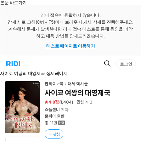
본문 바로가기
인
스
리디 접속이 원활하지 않습니다.
턴
강제 새로 고침(Ctrl + F5)이나 브라우저 캐시 삭제를 진행해주세요.
트
검
계속해서 문제가 발생한다면 리디 접속 테스트를 통해 원인을 파악
색
하고 대응 방법을 안내드리겠습니다.
테스트 페이지로 이동하기
검
리
로그인
색
디
사이코 여왕의 대영제국 상세페이지
홈
으
로
판타지 e북
대체 역사물
이
사이코 여왕의 대영제국
동
4.8
(
1,404
)
관심
413
스플렌더
저자
문피아
출판
총 11권
관심