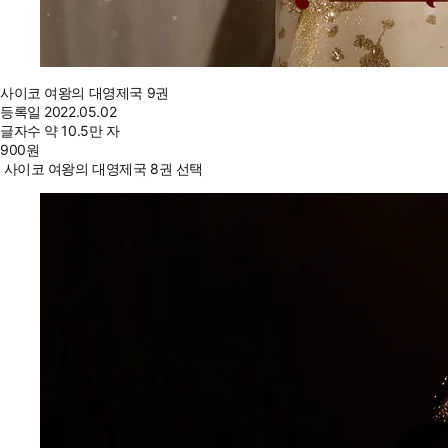
사이코 여왕의 대영제국 9권
등록일
2022.05.02
글자수
약 10.5만 자
900
원
사이코 여왕의 대영제국 8권 선택