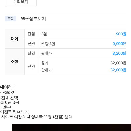
미리보기
웹소설로 보기
추천
단권
3일
900원
대여
전권
권당 3일
9,000원
단권
판매가
3,200원
소장
정가
32,000원
전권
판매가
32,000원
대여하기
소장하기
전체 선택
총
0
권
0원
1권부터
이전목록 더보기
사이코 여왕의 대영제국 11권 (완결) 선택