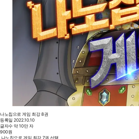
나노칩으로 게임 최강 8권
등록일
2022.10.10
글자수
약 10만 자
900
원
나노칩으로 게임 최강 7권 선택