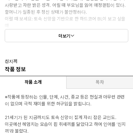
사랑받고 자란 밝은 성격. 어릴 때 부모님을 잃어 애정결핍이 있다.
할머니가 실종된 후 정신 상태가 불안정하다.
이럴 때 보세요: 토속 신앙을 기반으로 한 하드코어 BL이 보고 싶을
때
공감 글귀: 성경에는 하나님이 ‘나는 알파와 오메가요. 처음과 마지
더보기
막이요. 시작과 마침이라’ 하는 구절이 있어. 그러니 우리 이제 오랜
악연으로 이어 온 선인과 악인이 아니라 그저 하나님에게서 파생된
똑같은 알파와 오메가 하자.
신지끼
작품 정보
작품 소개
목차
※작품에 등장하는 인물, 단체, 사건, 종교 등은 현실과 아무런 관련
이 없으며 극적 재미를 위한 허구임을 밝힙니다.
21세기가 된 지금까지도 토속 신앙이 짙게 자리 잡은 교인도.
이곳에선 헤엄치는 모습이 흰 쥐새끼를 닮았다고 하여 인어를 ‘신지
끼’라 불렀다.