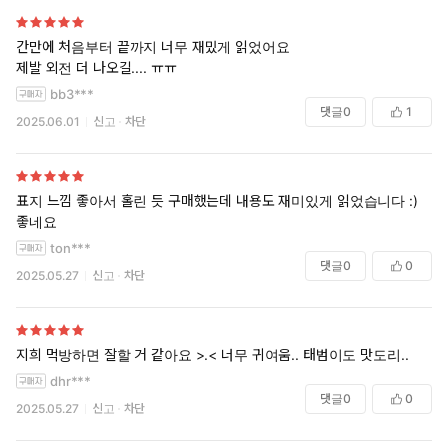
간만에 처음부터 끝까지 너무 재밌게 읽었어요
제발 외전 더 나오길.... ㅠㅠ
bb3***
댓글
0
1
2025.06.01
신고
차단
표지 느낌 좋아서 홀린 듯 구매했는데 내용도 재미있게 읽었습니다 :)
좋네요
ton***
댓글
0
0
2025.05.27
신고
차단
지희 먹방하면 잘할 거 같아요 >.< 너무 귀여움.. 태범이도 맛도리..
dhr***
댓글
0
0
2025.05.27
신고
차단