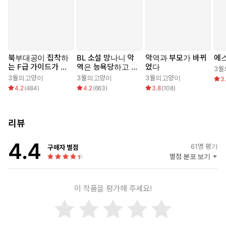
손 장태범.
그는 지희가 집안에서 그토록 찾던 인어이자 광증을 치유해 줄 유일
한 존재임을 알게 되고,
지독하고 위험한 집착과 소유욕을 보이기 시작하는데…….
북부대공이 집착하
BL 소설 망나니 악
악역과 부모가 바뀌
에
는 F급 가이드가 되
역은 능욕당하고 싶
었다
3월
었다
어!
3월의고양이
3월의고양이
3월의고양이
3
<미리보기>
4.2
(
484
)
4.2
(
663
)
3.8
(
108
)
“지희야, 잘못했지?”
“흑? 뭐, 뭐를 잘못해요?”
리뷰
“내가 널 보호해 주는데 네 멋대로 도망쳤잖아. 방금까지 뭘 들은 거
야. 밖에서 사복을 입은 경찰이 널 체포했으면 어땠겠어?”
4.4
61
명 평가
구매자 별점
별점 분포 보기
그제야 제 잘못을 깨달은 지희의 어깨가 펄쩍 뛰었다. 무사히 태범
의 부하들에게 발견되어 집으로 돌아올 수 있어서 다행이었다.
이 작품을 평가해 주세요!
“다시는 네가 잘못을 저지르지 않게 혼나자.”
“싫어, 싫어요. 나 때리지 마요. 도망 안 갈게요.”
“우리 지희, 맞는 게 좋아?”