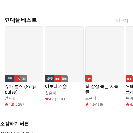
현대물 베스트
더보기
슈가 펄스 (Sugar
에보니 캐슬
뇌 살살 녹는 지옥
오메
pulse)
불
쓰
섬온화
말린꽃
로구나
똑
4.8
(
11,060
)
4.8
(
2,257
)
4.9
(
156
)
4
소장하기 버튼