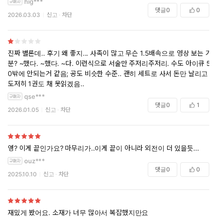
hig***
그래도 끝까지 읽어본다.. 피같은 마이 캐쉬를 위하여
댓글
0
0
2026.03.03
신고
차단
진짜 별론데.. 후기 왜 좋지... 사족이 많고 무슨 1.5배속으로 영상 보는 기
분? ~했다. ~했다. ~다. 이런식으로 서술만 주저리주저리. 수도 아이큐 5
0밖에 안되는거 같음; 공도 비슷한 수준.. 괜히 세트로 사서 돈만 날리고
도저히 1권도 채 못읽겠음..
qse***
댓글
0
1
2026.01.05
신고
차단
엥? 이게 끝인가요? 마무리가..이게 끝이 아니라 외전이 더 있을듯...
ouz***
댓글
0
0
2025.10.10
신고
차단
재밌게 봤어요. 소재가 너무 많아서 복잡했지만요