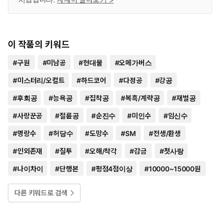
이 작품의 키워드
#
구원
#
미남공
#
현대물
#
오메가버스
#
미스터리/오컬트
#
하드코어
#
다정공
#
강공
#
후회공
#
능욕공
#
집착공
#
복흑/계략공
#
재벌공
#
사랑꾼공
#
절륜공
#
순진수
#
미인수
#
임신수
#
명랑수
#
허당수
#
도망수
#
SM
#
전생/환생
#
인외존재
#
질투
#
오해/착각
#
감금
#
첫사랑
#
나이차이
#
단행본
#
평점4점이상
#
10000~15000원
다른 키워드로 검색