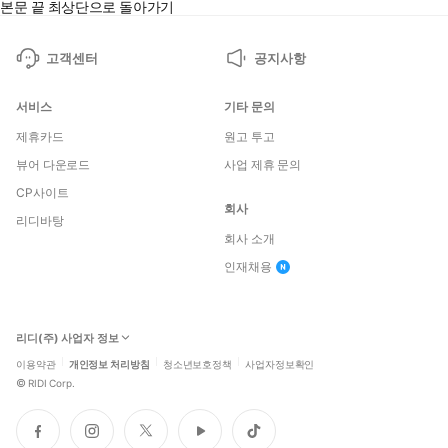
본문 끝
최상단으로 돌아가기
고객센터
공지사항
서비스
기타 문의
제휴카드
원고 투고
뷰어 다운로드
사업 제휴 문의
CP사이트
회사
리디바탕
회사 소개
인재채용
리디(주) 사업자 정보
이용약관
개인정보 처리방침
청소년보호정책
사업자정보확인
©
RIDI Corp.
페
인
트
유
틱