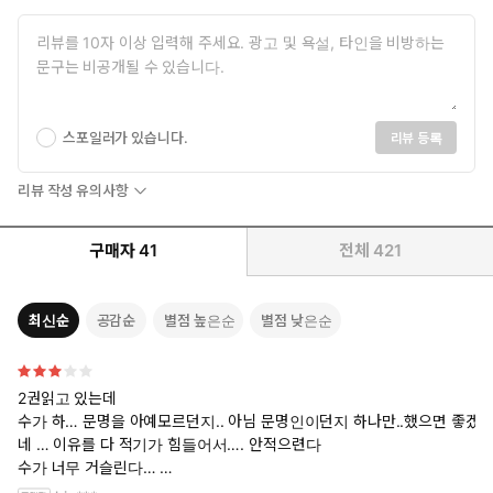
“흑으, 싫어요. 싫어요. 때리지 마세요.”
“그런데 왜 줄줄 싸는 거야? 기대돼?”
번식이라는 본능밖에 남지 않은 그는 잔인했고, 또 어찌 보면 순진
했다. 저로 인해 지희가 흥분한 걸 기뻐하며 활짝 웃었다.
스포일러가 있습니다.
리뷰 등록
리뷰 작성 유의사항
구매자
41
전체
421
최신순
공감순
별점 높은순
별점 낮은순
2권읽고 있는데
수가 하… 문명을 아예모르던지.. 아님 문명인이던지 하나만..했으면 좋겠
네 … 이유를 다 적기가 힘들어서…. 안적으련다
수가 너무 거슬린다…
하 진짜 열심히 읽고 또 읽고 있는데 너무 힘들다…..