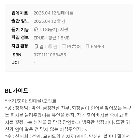
업데이트
2025.04.12
업데이트
출간 정보
2025.04.12
출간
듣기 기능
TTS(듣기)
지원
파일 정보
EPUB
평균 1.8MB
지원 환경
PC뷰어
PAPER
앱
웹
ISBN
9791111068485
UCI
-
BL 가이드
*배경/분야: 현대물/오컬트
*공 : 장태범 : 악인. 금강건설 전무. 회장님이 인어를 찾아오는 누구
든 회사를 물려주겠다는 유언을 하자, 자기 할아버지를 죽이고 회
사를 갖겠다는 생각을 할 만큼 잔인하고 냉혹한 성정이다. 또한 귀
신과 인어 같은 건 믿지 않는 이성주의자다.
*수 : 신지희 : 선인. 교인도의 신지끼(인어). 만신인 할머니 밑에서