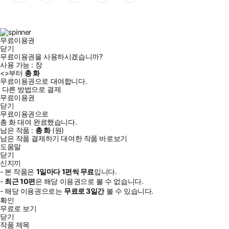
이
스
위
튜
톡
스
타
터
브
북
그
램
무료이용권
닫기
무료이용권을 사용하시겠습니까?
사용 가능 :
장
<
>부터
총
화
무료이용권으로 대여합니다.
다른 방법으로 결제
무료이용권
닫기
무료이용권으로
총
화
대여 완료했습니다.
남은 작품 :
총
화
(
원)
남은 작품 결제하기
대여한 작품 바로보기
도움말
닫기
신지끼
- 본 작품은
1일
마다
1
편씩 무료
입니다.
-
최근
10편
은 해당 이용권으로 볼 수 없습니다.
- 해당 이용권으로는
무료로
3일
간
볼 수 있습니다.
확인
무료로 보기
닫기
작품 제목