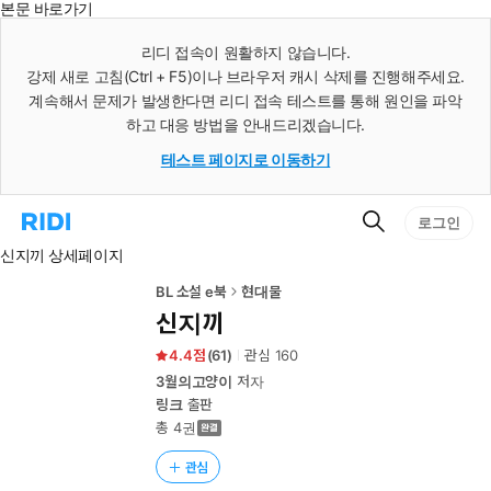
본문 바로가기
인
스
리디 접속이 원활하지 않습니다.
턴
강제 새로 고침(Ctrl + F5)이나 브라우저 캐시 삭제를 진행해주세요.
트
검
계속해서 문제가 발생한다면 리디 접속 테스트를 통해 원인을 파악
색
하고 대응 방법을 안내드리겠습니다.
테스트 페이지로 이동하기
검
리
로그인
색
디
신지끼 상세페이지
홈
으
로
BL 소설 e북
현대물
이
신지끼
동
4.4
(
61
)
관심
160
3월의고양이
저자
링크
출판
총 4권
관심