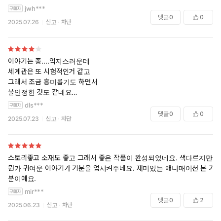
jwh***
댓글
0
0
2025.07.26
신고
차단
이야기는 종....억지스러운데
세계관은 또 시험적인거 같고
그래서 조금 흥미롭기도 하면서
불안정한 것도 같네요
그래도 시도는 좋았고 내용도
dls***
볼만했어요
댓글
0
0
2025.07.23
신고
차단
완성도에 있어서 조금 어설퍼서
별 하나 뺐어요
스토리좋고 소재도 좋고 그래서 좋은 작품이 완성되었네요. 색다르지만
뭔가 귀여운 이야기가 기분을 업시켜주네요. 재미있는 애니매이션 본 기
분이예요.
mir***
댓글
0
2
2025.06.23
신고
차단