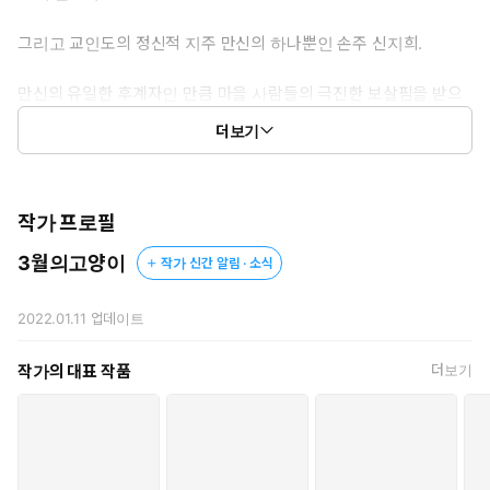
그리고 교인도의 정신적 지주 만신의 하나뿐인 손주 신지희.
만신의 유일한 후계자인 만큼 마을 사람들의 극진한 보살핌을 받으
며 지냈지만,
더보기
갑작스럽게 만신이 실종되면서 지희는 예상치 못한 위기에 처하
게 되는데.
“삼춘, 살려 주세요. 무서워요, 살려 주세요.”
작가 프로필
3월의고양이
작가 신간 알림 · 소식
평소 지희를 살뜰히 챙기던 선장에게 겁탈당하기 직전에 나타난
한 남자.
2022.01.11
업데이트
“짐승 같은 놈. 삼촌이라는 새끼가 자기 조카를 덮치려고 하냐.”
작가의 대표 작품
더보기
그는 단숨에 선장의 목을 자르고, 충격으로 기절한 지희를 섬에서
데리고 나온다.
보름달이 뜨면 살육욕과 성욕을 느끼는 광증이 있는 장씨 집안의 후