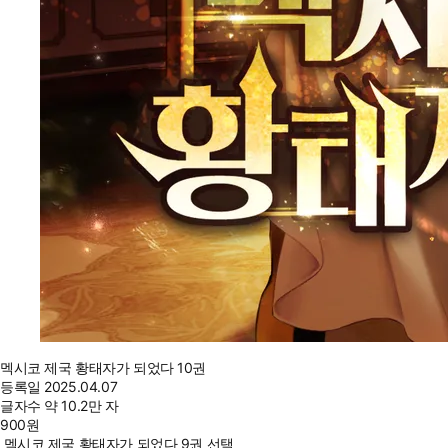
멕시코 제국 황태자가 되었다 10권
등록일
2025.04.07
글자수
약 10.2만 자
900
원
멕시코 제국 황태자가 되었다 9권 선택