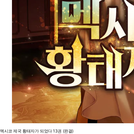
멕시코 제국 황태자가 되었다 13권 (완결)