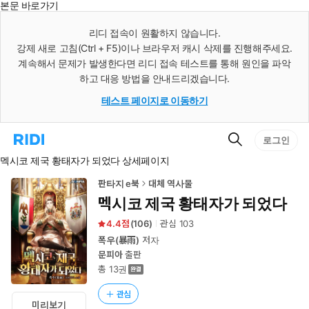
본문 바로가기
인
스
리디 접속이 원활하지 않습니다.
턴
강제 새로 고침(Ctrl + F5)이나 브라우저 캐시 삭제를 진행해주세요.
트
검
계속해서 문제가 발생한다면 리디 접속 테스트를 통해 원인을 파악
색
하고 대응 방법을 안내드리겠습니다.
테스트 페이지로 이동하기
검
리
로그인
색
디
멕시코 제국 황태자가 되었다 상세페이지
홈
으
로
판타지 e북
대체 역사물
이
멕시코 제국 황태자가 되었다
동
4.4
(
106
)
관심
103
폭우(暴雨)
저자
문피아
출판
총 13권
관심
미리보기