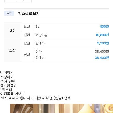
웹소설로 보기
추천
단권
3일
900원
대여
전권
권당 3일
10,800원
단권
판매가
3,200원
소장
정가
38,400원
전권
판매가
38,400원
대여하기
소장하기
전체 선택
총
0
권
0원
1권부터
이전목록 더보기
멕시코 제국 황태자가 되었다 13권 (완결) 선택