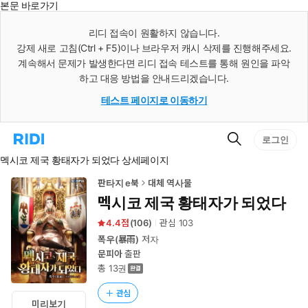
본문 바로가기
인
스
리디 접속이 원활하지 않습니다.
턴
강제 새로 고침(Ctrl + F5)이나 브라우저 캐시 삭제를 진행해주세요.
트
검
계속해서 문제가 발생한다면 리디 접속 테스트를 통해 원인을 파악
색
하고 대응 방법을 안내드리겠습니다.
테스트 페이지로 이동하기
검
리
로그인
색
디
멕시코 제국 황태자가 되었다 상세페이지
홈
으
로
판타지 e북
대체 역사물
이
멕시코 제국 황태자가 되었다
동
4.4
(
106
)
관심
103
폭우(暴雨)
저자
문피아
출판
총 13권
관심
미리보기