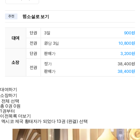
웹소설로 보기
추천
단권
3일
900원
대여
전권
권당 3일
10,800원
단권
판매가
3,200원
소장
정가
38,400원
전권
판매가
38,400원
대여하기
소장하기
전체 선택
총
0
권
0원
1권부터
이전목록 더보기
멕시코 제국 황태자가 되었다 13권 (완결) 선택