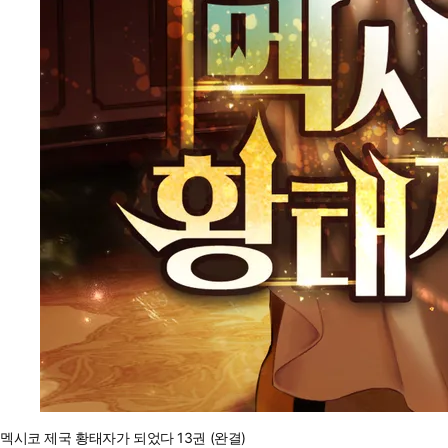
멕시코 제국 황태자가 되었다 13권 (완결)