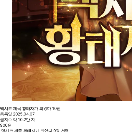
멕시코 제국 황태자가 되었다 10권
등록일
2025.04.07
글자수
약 10.2만 자
900
원
멕시코 제국 황태자가 되었다 9권 선택