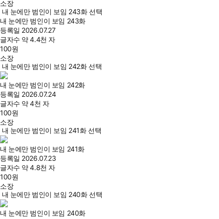
소장
내 눈에만 범인이 보임 243화 선택
내 눈에만 범인이 보임 243화
등록일
2026.07.27
글자수
약 4.4천 자
100
원
소장
내 눈에만 범인이 보임 242화 선택
내 눈에만 범인이 보임 242화
등록일
2026.07.24
글자수
약 4천 자
100
원
소장
내 눈에만 범인이 보임 241화 선택
내 눈에만 범인이 보임 241화
등록일
2026.07.23
글자수
약 4.8천 자
100
원
소장
내 눈에만 범인이 보임 240화 선택
내 눈에만 범인이 보임 240화