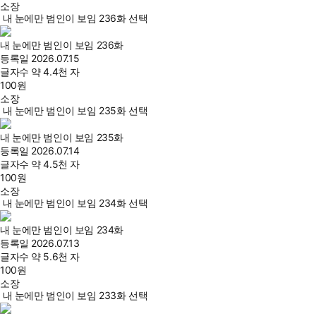
소장
내 눈에만 범인이 보임 236화 선택
내 눈에만 범인이 보임 236화
등록일
2026.07.15
글자수
약 4.4천 자
100
원
소장
내 눈에만 범인이 보임 235화 선택
내 눈에만 범인이 보임 235화
등록일
2026.07.14
글자수
약 4.5천 자
100
원
소장
내 눈에만 범인이 보임 234화 선택
내 눈에만 범인이 보임 234화
등록일
2026.07.13
글자수
약 5.6천 자
100
원
소장
내 눈에만 범인이 보임 233화 선택