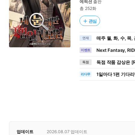
에픽션
출판
총 252화
관심
매주 월, 화, 수, 목,
연재
Next Fantasy, R
이벤트
독점 작품 감상은 [R
독점
1일
마다
1편 기다리
리다무
업데이트
2026.08.07
업데이트