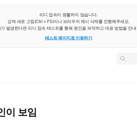
리디 접속이 원활하지 않습니다.
강제 새로 고침(Ctrl + F5)이나 브라우저 캐시 삭제를 진행해주세요.
가 발생한다면 리디 접속 테스트를 통해 원인을 파악하고 대응 방법을 안
테스트 페이지로 이동하기
인
스
턴
트
검
색
인이 보임