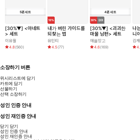
5
권
세트
4
권
세트
[30%▼] <아네트
내가 버린 가이드를
[30%▼] <괴괴한
나는
> 세트
되찾는 법
마물 남편> 세트
니
이유월
유민티
애플망고
김캐
4.8
(
560
)
4.5
(
77
)
4.6
(
169
)
4
소장하기 버튼
위시리스트에 담기
카트에 담기
선물하기
선택 소장하기
성인 인증 안내
성인 재인증 안내
닫기
닫기
성인 인증 안내
성인 재인증 안내