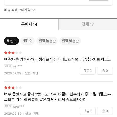
리뷰 작성 유의사항
구매자
14
전체
17
최신순
공감순
별점 높은순
별점 낮은순
여주가 좀 멍청하다는 생각을 읽는 내내.. 했어요… 답답하기도 하고…
ssj***
댓글
0
0
2026.07.05
신고
차단
너무 급전개고 금사빠들이고 너무 19금이 난무해서 흥이 떨어짐요~~
그리고 여주 왜 멍충이 같은지 답답해서 중도하차함다
coo***
댓글
0
0
2026.06.30
신고
차단