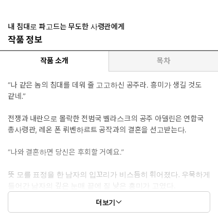
려 노력하는 인물. 재판 결과에 따라 결혼에 임했으나 예고 없이 선
을 넘으며 다가오는 남편의 무도한 접근 앞에 자꾸만 갈피를 잡지 못
하고 흔들린다.
내 침대로 파고드는 무도한 사령관에게
* 이럴 때 보세요: 정교하게 짜인 거짓 속에서 서로가 유일한 진실이
작품 정보
되어 버린 두 사람의 구원이 보고 싶을 때.
* 공감 글귀: “난 우리의 결혼이 몹시 마음에 들어서.”
작품 소개
목차
“나 같은 놈의 침대를 데워 줄 고고하신 공주라. 흥미가 생길 것도
같네.”
전쟁과 내란으로 몰락한 전범국 벨라스크의 공주 아델린은 연합국
총사령관, 레온 폰 뤼벤하르트 공작과의 결혼을 선고받는다.
“나와 결혼하면 당신은 후회할 거예요.”
뜻 모를 표정을 한 남자의 입꼬리가 비스듬히 휘어졌다. 우묵하게
들어간 남자의 깊은 눈매 끝에 질 낮은 흥미가 고였다.
더보기
“그거 기대되네. 더럽게 평화로운 시대 속에 침몰되는 것보단 그편