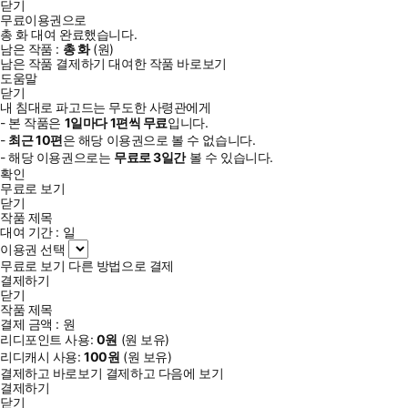
닫기
무료이용권으로
총
화
대여 완료했습니다.
남은 작품 :
총
화
(
원)
남은 작품 결제하기
대여한 작품 바로보기
도움말
닫기
내 침대로 파고드는 무도한 사령관에게
- 본 작품은
1일
마다
1
편씩 무료
입니다.
-
최근
10편
은 해당 이용권으로 볼 수 없습니다.
- 해당 이용권으로는
무료로
3일
간
볼 수 있습니다.
확인
무료로 보기
닫기
작품 제목
대여 기간 :
일
이용권 선택
무료로 보기
다른 방법으로 결제
결제하기
닫기
작품 제목
결제 금액 :
원
리디포인트 사용:
0
원
(
원 보유)
리디캐시 사용:
100
원
(
원 보유)
결제하고 바로보기
결제하고 다음에 보기
결제하기
닫기