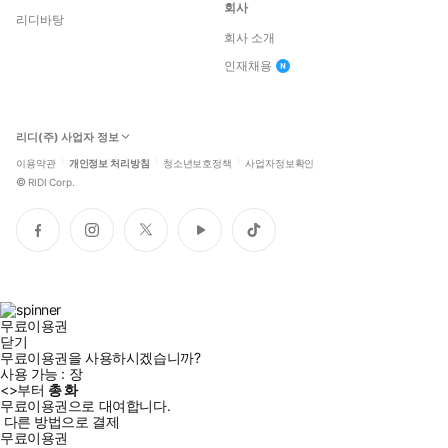
회사
리디바탕
회사 소개
인재채용
리디(주) 사업자 정보
이용약관
개인정보 처리방침
청소년보호정책
사업자정보확인
©
RIDI Corp.
페
인
트
유
틱
이
스
위
튜
톡
스
타
터
브
북
그
램
무료이용권
닫기
무료이용권을 사용하시겠습니까?
사용 가능 :
장
<
>부터
총
화
무료이용권으로 대여합니다.
다른 방법으로 결제
무료이용권