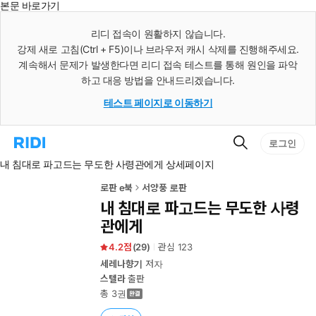
본문 바로가기
인
스
리디 접속이 원활하지 않습니다.
턴
강제 새로 고침(Ctrl + F5)이나 브라우저 캐시 삭제를 진행해주세요.
트
검
계속해서 문제가 발생한다면 리디 접속 테스트를 통해 원인을 파악
색
하고 대응 방법을 안내드리겠습니다.
테스트 페이지로 이동하기
검
리
로그인
색
디
내 침대로 파고드는 무도한 사령관에게 상세페이지
홈
으
로
로판 e북
서양풍 로판
이
내 침대로 파고드는 무도한 사령
동
관에게
4.2
(
29
)
관심
123
세레나향기
저자
스텔라
출판
총 3권