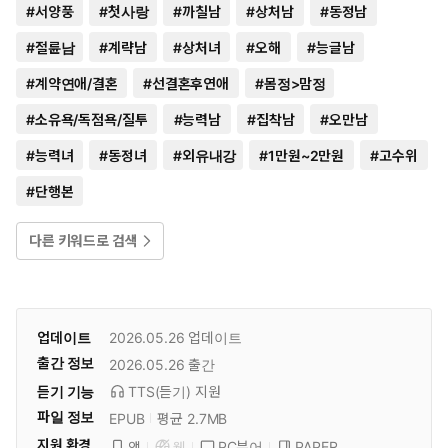
#
서양풍
#
첫사랑
#
까칠남
#
상처남
#
동정남
#
절륜남
#
계략남
#
상처녀
#
오해
#
능글남
#
계약연애/결혼
#
선결혼후연애
#
몸정>맘정
#
소유욕/독점욕/질투
#
능력남
#
집착남
#
오만남
#
능력녀
#
동정녀
#
외유내강
#
1만원~2만원
#
고수위
#
단행본
다른 키워드로 검색
업데이트
2026.05.26
업데이트
출간 정보
2026.05.26
출간
듣기 기능
TTS(듣기)
지원
파일 정보
EPUB
평균 2.7MB
지원 환경
PC뷰어
PAPER
앱
웹