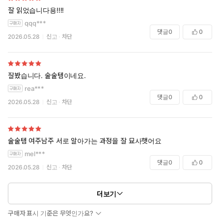
잘 읽었습니다용!!!!
qqq***
댓글
0
0
2026.05.28
신고
차단
잘봤습니다. 술술템이네요.
rea***
댓글
0
0
2026.05.28
신고
차단
술술템 여주남주 서로 알아가는 과정을 잘 묘사햇어요
mel***
댓글
0
0
2026.05.28
신고
차단
더보기
구매자 표시 기준은 무엇인가요?