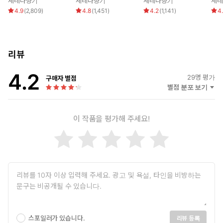
세레나향기
세레나향기
세레나향기
세
“그럼 더 그럴듯해야지. 토라진 것도 예쁘지만 몸에 힘부터 빼.”
4.9
(
2,809
)
4.8
(
1,451
)
4.2
(
1,141
)
4
더운 입술이 아델린의 입술을 짓이겼다. 포개진 틈을 비집고 들어
온 습한 감각에 아델린이 놀라 숨을 들이켰다.
리뷰
“과……과호흡이 와서…… 죽을 것 같단 말이에요.”
4.2
“고작 키스 따위에 안 죽어.”
29
명 평가
구매자 별점
별점 분포 보기
이 작품을 평가해 주세요!
스포일러가 있습니다.
리뷰 등록