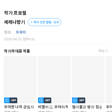
이 훨씬 즐거울 테지.”
* * *
작가 프로필
세레나향기
작가 신간 알림 · 소식
평화의 상징으로 결혼한 두 사람은 후계자를 바라는 감시의 눈 속
에서 다정한 부부의 모습을 기대받게 되는데.
링크
트위터
어찌된 일인지 무도하다고 알려진 총사령관 출신의 남편이 지나치
2020.04.22
업데이트
게 적극적이다.
작가의 대표 작품
더보기
“미친 거예요? 어딜 만지는 거예요?”
“그깟 가슴 한번 만졌다고 사람을 쓰레기 보듯 하는 누구보단 훨씬
낫지.”
“읏, 그깟 가슴이라니요! 내가 당신 몸 함부로 만지면 좋겠어요?”
“상관없는데.”
태연자약하게 건너온 반문에 황당해진 입술이 열렸다. 사람 약 올
리는 것처럼 말 한번 안 지고 받아치는 남자의 눈매가 웃음기를 머
금고 휘어졌다.
우아한 나의 군림자
비열하고, 우아하게
얼어붙은 밤의 짐승
우아
“이건…… 연기잖아요.”