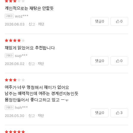
개인적으로는 재탕은 안할듯
woz***
댓글
0
0
2026.06.03
신고
차단
재밌게 읽었어요 추천합니다
sup***
댓글
0
0
2026.06.02
신고
차단
여주가 너무 멍청해서 재미가 없어요
남주는 매력적인데 여주는 경계선지능인듯
몸정만들어서 좋다고하고 있고 ㅡㅜ
hoh***
댓글
0
3
2026.05.30
신고
차단