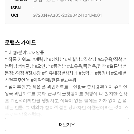
ISBN
-
UCI
G720:N+A305-20260424104.M001
로맨스 가이드
* 배경/분야: #서양풍
* 작품 키워드: #계략남 #상처남 #까칠남 #집착남 #소유욕/집착 #
능력남 #능글남 #오만남 #동정남 #소유욕/독점욕/집착 #절륜남 #
몸정>맘정 #첫사랑 #외유내강 #상처녀 #능력녀 #동정녀 #오해 #
선결혼후연애 #계약연애/결혼 #고수위
* 남자주인공: 레온 폰 뤼벤하르트 - 연합국 총사령관이자 슈타인
왕국 뤼벤하르트 공작. 군부의 골칫덩이로 정평이 나 있지만 실상
은 계산적이리만큼 냉정하고 이득이 없는 일에는 가차 없이 손을
떼는 인물. 그 예외가 정치적 결혼 당사자인 아델린이라는 것이 스
스로도 당혹스럽다.
* 여자주인공: 아델린 드 벨라스크 - 전 벨라스크 왕가의 공주. 온갖
더보기
불합리한 대우속에서도 위축되긴커녕 스스로 더 나은 삶을 개척하